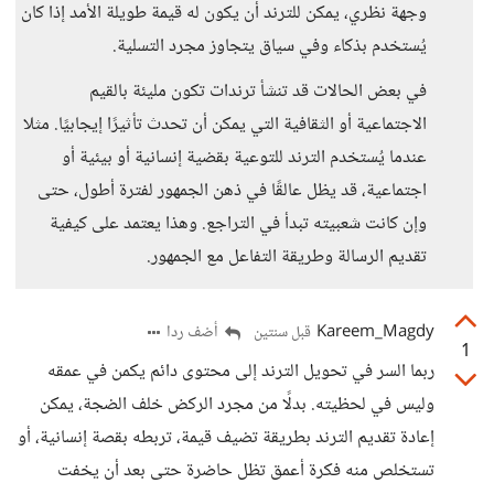
وجهة نظري، يمكن للترند أن يكون له قيمة طويلة الأمد إذا كان
يُستخدم بذكاء وفي سياق يتجاوز مجرد التسلية.
في بعض الحالات قد تنشأ ترندات تكون مليئة بالقيم
الاجتماعية أو الثقافية التي يمكن أن تحدث تأثيرًا إيجابيًا. مثلا
عندما يُستخدم الترند للتوعية بقضية إنسانية أو بيئية أو
اجتماعية، قد يظل عالقًا في ذهن الجمهور لفترة أطول، حتى
وإن كانت شعبيته تبدأ في التراجع. وهذا يعتمد على كيفية
تقديم الرسالة وطريقة التفاعل مع الجمهور.
Kareem_Magdy
أضف ردا
قبل سنتين
1
ربما السر في تحويل الترند إلى محتوى دائم يكمن في عمقه
وليس في لحظيته. بدلًا من مجرد الركض خلف الضجة، يمكن
إعادة تقديم الترند بطريقة تضيف قيمة، تربطه بقصة إنسانية، أو
تستخلص منه فكرة أعمق تظل حاضرة حتى بعد أن يخفت