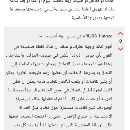
حدث أو تفاعل أو صيحة ربما تخفت اليوم أو غداً أو بعد ساعة
ولذلك نهرول أغلبنا للتفاعل معها، والسعي لديمومتها سيفقدها
قيمتها وصورتها الأساسية
afifa08_hamza
أضف ردا
قبل سنتين
0
أفهم تمامًا وجهة نظرك، وأعتقد أن هناك نقطة صحيحة في
القول بأن جوهر "الترند" يكمن في طبيعته المؤقتة والمفاجئة،
وهذا هو ما يجعله مثيرًا للتفاعل ويخلق شعورًا بالحاجة إلى
اللحاق به بسرعة. لاحظت أن بعضها، رغم طبيعته العابرة، يمكن
أن يثير نقاشات أو يلفت الأنظار لقضايا هامة يمكن أن تظل
قائمة لفترة أطول. فمثلاً، في بعض الحالات، قد تبدأ صيحة ما
كتريند أو حدث عابر، لكن إذا تم استغلالها بذكاء في سياق
أوسع، قد تثير نقاشات مستمرة حول قضايا مثل العدالة
الاجتماعية أو حقوق الإنسان. حتى إذا اختفت الصيحة نفسها،
تظل الرسالة المحورية التي تم إيصالها قد أثرت بشكل بعيد