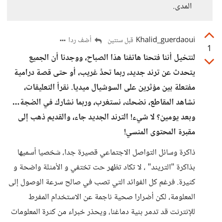
المدى.
Khalid_guerdaoui
أضف ردا
قبل سنتين
1
لنتخيل أننا فتحنا هاتفنا هذا الصباح، ووجدنا أن الجميع
يتحدث عن ترند جديد، ربما تحدٍّ غريب، أو حتى قصة درامية
مفتعلة بين مؤثرين على السوشيال ميديا. نقرأ التعليقات،
نشاهد المقاطع، نضحك، نستغرب، وربما نشارك في الضجة…
وبعد يومين؟ لا شيء! الترند الجديد جاء، والقديم ذهب إلى
مقبرة المحتوى المنسي!
ذاكرة وسائل التواصل الاجتماعي قصيرة جدا، شخصيا أسميها
بذاكرة "التريند" ، لا تكاد تظهر حت تختفي و الأمثلة واضحة و
كثيرة. فرغم كل الفوائد التي تصب في صالح سرعة الوصول إلى
المعلومة، لكن أضرارا صحية ناجمة عن الاستخدام المفرط
للإنترنت قد تدمر بنية دماغنا، ويحذر خبراء من كثرة المعلومات