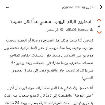
التدوين وصناعة المحتوى
المحتوى الرائج اليوم... منسي غداً! هل صحيح؟
4
afifa08_hamza
قبل سنتين
لنتخيل أننا فتحنا هاتفنا هذا الصباح، ووجدنا أن الجميع يتحدث
عن ترند جديد، ربما تحدٍّ غريب، أو حتى قصة درامية مفتعلة بين
مؤثرين على السوشيال ميديا. نقرأ التعليقات، نشاهد المقاطع،
نضحك، نستغرب، وربما نشارك في الضجة… وبعد يومين؟ لا
شيء! الترند الجديد جاء، والقديم ذهب إلى مقبرة المحتوى
المنسي!
أنا شخصيًا وقعتُ في هذا الفخ عدة مرات. مرة، قررت أن أكون
"على الموضة" وانضممتُ إلى تحدٍّ كان الجميع يتحدث عنه. قمتُ
بتصوير فيديو، أضفت المؤثرات، نشرتُه بفخر… وبعد 24 ساعة؟