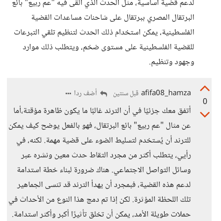
لدعم قضية أساسية، مثل الحدث الذي ألقى فيه "عم ربيع" بائع
البرتقال المصري ببرتقال على شاحنات مساعدات القضية
الفلسطينية، يمكن استخدام ذلك الحدث لتنظيم تلقي التبرعات
للقضية الفلسطينية على مستوى ضخم، ويتطلب ذلك موارد
وجهود وتنظيم.
afifa08_hamza
أضف ردا
قبل سنتين
0
أتفق معك جزئيًا في أن الترند غالبًا ما يكون ظاهرة مؤقتة،أما
عن مثال "عم ربيع" بائع البرتقال، فهو بالفعل يوضح كيف يمكن
للترند أن يُستخدم لتسليط الضوء على قضية مهمة. لكنه، في
رأيي، يتطلب أكثر من مجرد التقاط حدث معين ونشره عبر
وسائل التواصل الاجتماعي. هناك ضرورة لبناء خطة استدامة
لدعم هذه القضية، فبمجرد أن يهدأ الترند قد تنسى الجماهير
تلك اللحظة المؤثرة. لكن إذا تم دمج هذا النوع من الأحداث في
حملات طويلة الأمد، يمكن أن تخلق تأثيرًا أكبر وأكثر استدامة.