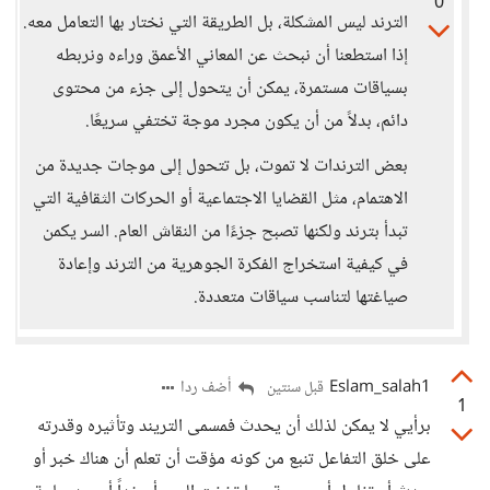
0
الترند ليس المشكلة، بل الطريقة التي نختار بها التعامل معه.
إذا استطعنا أن نبحث عن المعاني الأعمق وراءه ونربطه
بسياقات مستمرة، يمكن أن يتحول إلى جزء من محتوى
دائم، بدلاً من أن يكون مجرد موجة تختفي سريعًا.
بعض الترندات لا تموت، بل تتحول إلى موجات جديدة من
الاهتمام، مثل القضايا الاجتماعية أو الحركات الثقافية التي
تبدأ بترند ولكنها تصبح جزءًا من النقاش العام. السر يكمن
في كيفية استخراج الفكرة الجوهرية من الترند وإعادة
صياغتها لتناسب سياقات متعددة.
Eslam_salah1
أضف ردا
قبل سنتين
1
برأيي لا يمكن لذلك أن يحدث فمسمى التريند وتأثيره وقدرته
على خلق التفاعل تنبع من كونه مؤقت أن تعلم أن هناك خبر أو