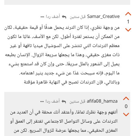
Samar_Creative
أضف ردا
قبل سنتين
1
من وجهة نظري، إذا كان الترند يحمل هدفًا أو قيمة حقيقية، لكان
من الممكن أن يستمر لفترة أطول. لكن مع الأسف، غالبًا ما تكون
معظم الترندات التي تنتشر على السوشيال ميديا تافهة أو غير
ذات مغزى حقيقي، وهذا ما يجعلها سريعة الزوال. الإنسان بطبعه
يميل إلى الشعور بالملل سريعًا، حتى وإن كان قد استمتع بشيء
ما اليوم، فإنه سيبحث غدًا عن شيء جديد يثير اهتمامه.
وبالتالي، فإن الترندات تصبح في النهاية ظاهرة مؤقتة
afifa08_hamza
أضف ردا
قبل سنتين
0
أتفهم وجهة نظرك تمامًا، وأعتقد أنك محقة في أن العديد من
الترندات على وسائل التواصل الاجتماعي تفتقر إلى العمق أو
المغزى الحقيقي، مما يجعلها عرضة للزوال السريع. لكن من