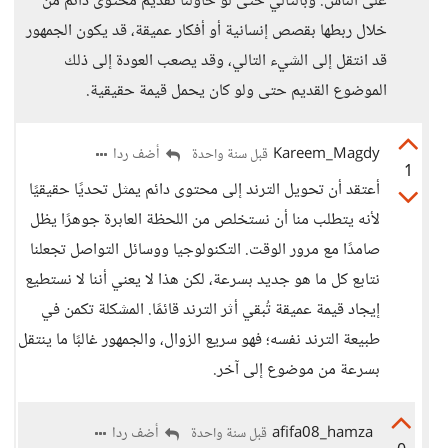
على الناس. وبالتالي حتى لو حاولنا تقديم محتوى دائم من
خلال ربطها بقصص إنسانية أو أفكار عميقة، قد يكون الجمهور
قد انتقل إلى الشيء التالي، وقد يصعب العودة إلى ذلك
الموضوع القديم حتى ولو كان يحمل قيمة حقيقية.
Kareem_Magdy
أضف ردا
قبل سنة واحدة
1
أعتقد أن تحويل الترند إلى محتوى دائم يمثل تحديًا حقيقيًا
لأنه يتطلب منا أن نستخلص من اللحظة العابرة جوهرًا يظل
صامدًا مع مرور الوقت. التكنولوجيا ووسائل التواصل تجعلنا
نتابع كل ما هو جديد بسرعة، لكن هذا لا يعني أننا لا نستطيع
إيجاد قيمة عميقة تُبقي أثر الترند قائمًا. المشكلة تكمن في
طبيعة الترند نفسه؛ فهو سريع الزوال، والجمهور غالبًا ما ينتقل
بسرعة من موضوع إلى آخر.
afifa08_hamza
أضف ردا
قبل سنة واحدة