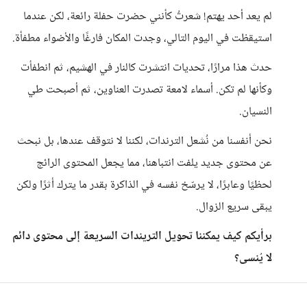
لم يعد أحد يهتم! شعرتُ كأنني حضرت حفلة رائعة، لكن عندما
استيقظت في اليوم التالي، وجدت المكان فارغًا والأضواء مطفأة.
حدث هذا مرارًا، تحديات انتشرت كالنار في الهشيم، ثم انطفأت
وكأنها لم تكن. أسماء لامعة تصدرت العناوين، ثم أصبحت طي
النسيان.
نحن أنفسنا من نُشعل الترندات، لكننا لا نتوقف عندها، بل نبحث
عن محتوى جديد يلفت انتباهنا، مما يجعل المحتوى الرائج
لحظيًا وعابرًا، لا يرسّخ نفسه في الذاكرة بقدر ما يترك أثرًا ولكن
يبقى سريع الزوال.
برأيكم كيف يمكننا تحويل التريندات السريعة إلى محتوى دائم
لا يُنسى؟