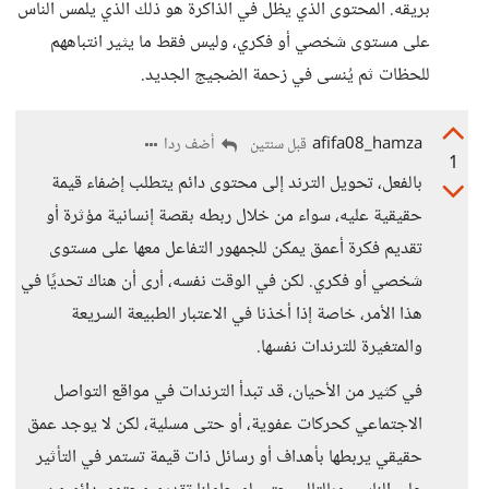
بريقه. المحتوى الذي يظل في الذاكرة هو ذلك الذي يلمس الناس
على مستوى شخصي أو فكري، وليس فقط ما يثير انتباههم
للحظات ثم يُنسى في زحمة الضجيج الجديد.
afifa08_hamza
أضف ردا
قبل سنتين
1
بالفعل، تحويل الترند إلى محتوى دائم يتطلب إضفاء قيمة
حقيقية عليه، سواء من خلال ربطه بقصة إنسانية مؤثرة أو
تقديم فكرة أعمق يمكن للجمهور التفاعل معها على مستوى
شخصي أو فكري. لكن في الوقت نفسه، أرى أن هناك تحديًا في
هذا الأمر، خاصة إذا أخذنا في الاعتبار الطبيعة السريعة
والمتغيرة للترندات نفسها.
في كثير من الأحيان، قد تبدأ الترندات في مواقع التواصل
الاجتماعي كحركات عفوية، أو حتى مسلية، لكن لا يوجد عمق
حقيقي يربطها بأهداف أو رسائل ذات قيمة تستمر في التأثير