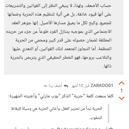
حساب الأضعف. ​ولهذا، لا ينبغي النظر إلى القوانين والتشريعات
على أنها قيود خانقة، بل هي آلية لتنظيم هذه الحرية وضمانها
للجميع، وكبح لكل ما يعيق مسارها الأصيل. إنها جوهر العقد
الاجتماعي الذي بموجبه يتنازل الفرد طوعاً عن جزء من حريته
المطلقة لضمان حصوله على قدر كبير ومحمي من الحرية
المنظمة. ​أما التجاوز المتعمد لتلك القوانين، أو التعدي عليها
والتلاعب بروحها، فهو الخطر الحقيقي الذي يتربص بالحرية
ذاتها.
ZARADO01
أضف ردا
قبل 10 أشهر
1
كلما سمعت كلمة "حرية" اتذكر "بوب مارلي" وأغنيته الشهيرة:
الحرية تبدأ من تحرير العقل، وأغاني الحرية هي وسيلة لإيقاظ
الشعوب.