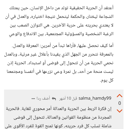
أعتقد أن الحرية الحقيقية تولد من داخل الإنسان، حين يمتلك
الشجاعة ليختار، والحكمة ليتحمل نتيجة اختياره، والعدل في أن
لا يعتدي بحريته على حرية الآخرين. هي التوازن الصعب بين
الرغبة الشخصية والمسؤولية المجتمعية، بين الاندفاع والوعي
أما كيف نحصل عليها، فأراها تبدأ من أمرين: المعرفة والعدل.
بالمعرفة نتحرر من الجهل الذي يقيدنا بأغلال غير مرئية، وبالعدل
نحمي الحرية من أن تتحول إلى فوضى أو استبداد. الحرية إذن
ليست منحة من أحد، بل ثمرة وعي نزرعها في أنفسنا ومجتمعنا
كل يوم.
salma_hamdy99
أضف ردا
قبل 10 أشهر
0
إن فكرة الربط بين الحرية والعدالة أمر محوري للغاية. فالحرية
المجردة من منظومة القوانين والعدالة، تتحول إلى فوضى
شاملة تسلب كل فرد حريته، كونها تمنح القوة للفرد الأقوى على