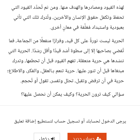
لهذه القيود ومصادرها والهدف منها. ومن ثم تُحدَّد القيود التي
تحفظ وتكفل حقوق الإنسان والآخرين، وتُترك تلك التي تأتي
بعبودية واستبداد مُغلَّفة في معانٍ أخرى.
​الحرية ليست ثورةً على كل قيد، وفرارًا منفعلًا من الجماعة، فما
تُفضي بصاحبها إلا إلى سطوة أشد قيدًا وأقل رشدًا. ​الحرية التي
ننشدها هي حرية متعقلة، تفهم القيود قبل أن تحطمها، وتدرك
مبتغاها قبل أن تثور عليها. حرية تنعم بـالعقل، والفكر، والاطلاع؛
حرية في أن ترفض وتقبل، تحلل وتفسر، تقول أو تُحجم.
سؤالي كيف ترون الحرية؟ وكيف يمكن أن نحصل عليها؟
يرجى الدخول لحسابك أو تسجيل حساب لتستطيع إضافة تعليق
حساب جديد
دخول