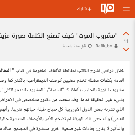
شارك
"مشروب الموت" كيف تصنع الكلمة صورة مزيفة
11
Rafik_bn
قبل سنة واحدة
خلال قرائتي لشرح الكاتب لمغالطة الألفاظ الملغومة في كتاب "
المغال
العامة بكلمات مضللة تخدم معنيين كوصف الديمقراطية بالكفر كما وصف 
مشروب القهوة بالحليب بألفاظ كـ "السمية"، "المشروب المدمر للكلى
بشيء غير الحقيقة تماما، وقد سمعت من دكتور متخصص في الامراض القل
الذي تشربه بعض الدول الأوروبية كل صباح طيلة حياتهم تقريبا، وأنهم
العلمي) وأنه حتى تلك الورقة لم تضخم الأمر بالأوصاف المنتشرة حالي
والتأثير لا يقارن بعادات غير صحية أخرى منتشرة في المجتمع. هناك م