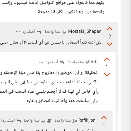
يفهم هذا فالعوام على مواقع التواصل خاصة فيسبوك وإنستاجر
والمتعالمين وهنا تكون الكارثة المفجعة.
Mostafa_Shapan
أضف ردا
قبل سنة واحدة
2
هل أنت تقرأ المصادر ياحسين تبع أى فيديو؟! أو مقال حتى؟
kjhj
أضف ردا
قبل سنة واحدة
1
الحقيقة لو أن الموضوع المطروح بلغ مني مبلغ الإهتمام
ولكني أحياناً أشاهد محتوى معلوماتي ترفيهي على اليوتيو
رأي خاص لي فهنا قد لا أجشم نفسي عناء البحث في المص
فإني سأبحث عنه وأطالب بالمصادر بالطبع.
Rafik_bn
أضف ردا
قبل سنة واحدة
قبل سنة واحدة
1