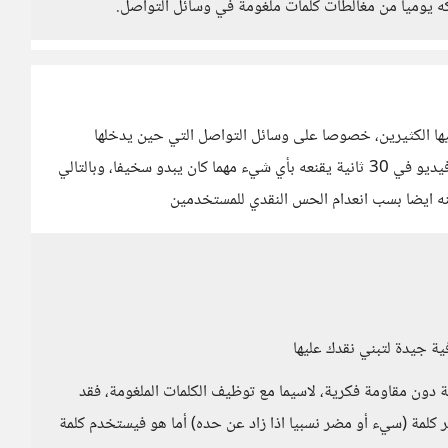
كه يوميا من مغالطات كلمات ملغومة في وسائل التواصل.
يها الكثيرين، خصوصا على وسائل التواصل التي حين يدخلها
المستخدم لا يبحث عن مقال أو ورقة بحثية مطولة، فيكفيه فيديو في 30 ثانية يقنعه بأي شيء مهما كان يبدو سخيفا، وبالتالي
كنه ايضا بسب انعدام الحس النقدي للمستخدمين
ية جيدة لتبني نقدك عليها
ة دون مقاومة فكرية، لاسيما مع توظيف الكلمات الملغومة، فقد
 كلمة (سيء أو مضر نسبيا اذا زاد عن حده) أما هو فيستخدم كلمة