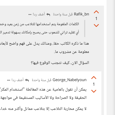
Rafik_bn
أضف ردا
قبل سنة واحدة
1
الكلمات الملغومة يتم استخدامها للتلاعب من زمن بعيد وخصو
أي تقليد تراثي للشعوب حتى يصبح بإمكانك بسهولة تدمير 
هذا ما ذكره الكاتب حقا، ومثالك يدل على فهم واضح لأبعاد
معلومة عن مشروب ما.
السؤال الان، كيف نتجنب الوقوع فيها؟
George_Nabelyoun
أضف ردا
قبل سنة واحدة
1
يمكن أن نقول بالعامية عن هذه المغالطة "استخدام المكر" و
الحقيقة ولا الصراحة ولا الأساليب المستقيمة في مواجهة ا
لا يمكن محاربة التلاعب إلا بتلاعب مماثل وأكثر منه خداعاً