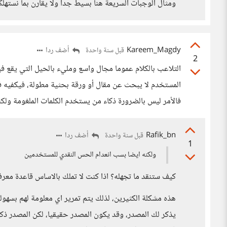
ومثال الوجبات السريعة هنا بسيط جدا ولا يقارن بما نستهل
Kareem_Magdy
أضف ردا
قبل سنة واحدة
2
التلاعب بالكلام عموما مجال واسع ومليء بالحيل التي يقع ف
فالأمر ليس بالضرورة ذكاء من يستخدم الكلمات الملغومة ول
Rafik_bn
أضف ردا
قبل سنة واحدة
1
ولكنه ايضا بسب انعدام الحس النقدي للمستخدمين
كيف ستنقد ما تجهله؟ اذا كنت لا تملك بالاساس قاعدة معرف
هذه مشكلة الكثيرين، لذلك يتم تمرير اي معلومة لهم بسهول
يذكر لك المصدر، وقد يكون المصدر حقيقيا، لكن المصدر ذكر