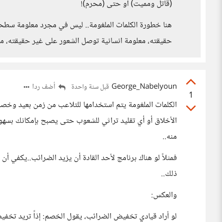
(قاتل ومميت) او حتى (محرم)!
هنا خطورة الكلمات الملغومة.. ليس في مجرد معلومة سطحية
حقيقته، معلومة انسانية توصل الشعور على غير حقيقته، م
George_Nabelyoun
أضف ردا
قبل سنة واحدة
1
الكلمات الملغومة يتم استخدامها للتلاعب من زمن بعيد وخصو
الأخلاق أو أي تقليد تراثي للشعوب حتى يصبح بإمكانك بس
منه..
فمثلاً لو هناك برنامج لأحد القادة أن يزيد الضرائب..يكفي أن 
ذلك..
والعكس:
لو أراد قيادي تخفيض الضرائب، يقول الخصم: إذاً تريد تخفيض 