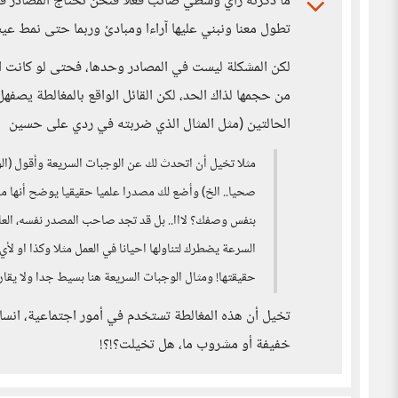
ما ذكرته راي وسطي صائب فعلا فنحن نحتاج المصادر في 
تطول معنا ونبني عليها آراءا ومبادئ وربما حتى نمط عي
لكن المشكلة ليست في المصادر وحدها، فحتى لو كانت 
من حجمها لذاك الحد، لكن القائل الواقع بالمغالطة يصفهل 
الحالتين (مثل المثال الذي ضربته في ردي على حسين
مثلا تخيل أن اتحدث لك عن الوجبات السريعة وأقول (الو
صحيا.. الخ) وأضع لك مصدرا علميا حقيقيا يوضح أنها م
بنفس وصفك؟ لااا.. بل قد تجد صاحب المصدر نفسه، العال
السرعة يضطرك لتناولها احيانا في العمل مثلا وكذا او ل
حقيقتها! ومثال الوجبات السريعة هنا بسيط جدا ولا يقا
تخيل أن هذه المغالطة تستخدم في أمور اجتماعية، انسا
خفيفة أو مشروب ما، هل تخيلت؟!؟!