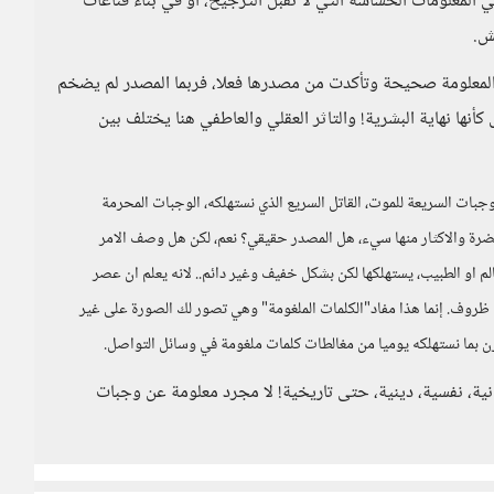
المعلومات الحساسة التي لا تقبل الترجيح، أو في بناء قناعات
ش.
المعلومة صحيحة وتأكدت من مصدرها فعلا، فربما المصدر لم يضخم
كأنها نهاية البشرية! والتاثر العقلي والعاطفي هنا يختلف بين
جبات السريعة للموت، القاتل السريع الذي نستهلكه، الوجبات المحرمة
ضرة والاكثار منها سيء، هل المصدر حقيقي؟ نعم، لكن هل وصف الامر
م او الطبيب، يستهلكها لكن بشكل خفيف وغير دائم.. لانه يعلم ان عصر
أي ظروف. إنما هذا مفاد"الكلمات الملغومة" وهي تصور لك الصورة على غير
رن بما نستهلكه يوميا من مغالطات كلمات ملغومة في وسائل التواصل.
نية، نفسية، دينية، حتى تاريخية! لا مجرد معلومة عن وجبات