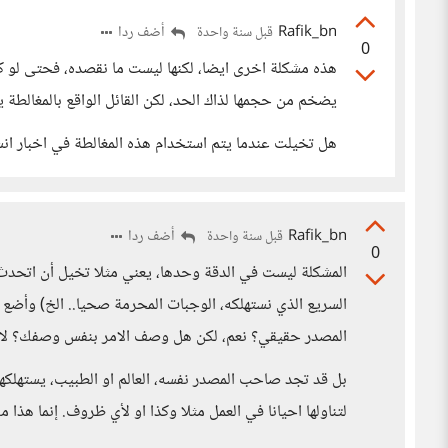
Rafik_bn
أضف ردا
قبل سنة واحدة
0
هذه مشكلة اخرى ايضا، لكنها ليست ما نقصده، فحتى لو ك
يضخم من حجمها لذاك الحد، لكن القائل الواقع بالمغالطة يص
هل تخيلت عندما يتم استخدام هذه المغالطة في اخبار انس
Rafik_bn
أضف ردا
قبل سنة واحدة
0
المشكلة ليست في الدقة وحدها، يعني مثلا تخيل أن اتحدث 
السريع الذي نستهلكه، الوجبات المحرمة صحيا.. الخ) وأضع 
المصدر حقيقي؟ نعم، لكن هل وصف الامر بنفس وصفك؟ لاا
بل قد تجد صاحب المصدر نفسه، العالم او الطبيب، يستهلكه
لتناولها احيانا في العمل مثلا وكذا او لأي ظروف. إنما هذا