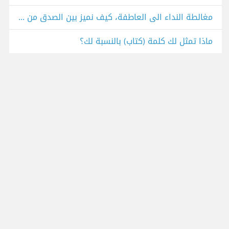
مغالطة النداء الى العاطفة، كيف نميز بين الصدق من الابتزاز؟
ماذا تمثل لك كلمة (كتاب) بالنسبة لك؟