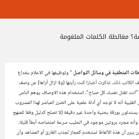
؟ مغالطة الكلمات الملغومة
طات المنطقية في وسائل التواصل
" وتوظيفها في الاعلام بخداع
الكاتب ذلك، تذكرت أخبارا كنت رأيتها (ولا ازال أراها) عن وصف
"، "انت تقتل نفسك كل صباح"، استخدام هذه الاوصاف يوهم الناس
يية أنه لا توجد أي أدلة علمية على الضرر المباشر لهذا المشروب
 يستدلون بورقة بحثية واحدة غير دقيقة (لا تصلح كدليل وفقا للمنهج
ا وأنه مجرد بروتين موجود في الحليب سرعة امتصاصه أبطأ قليلا،
ن يبرر أن هذه الألفاظ تستخدم كمجاز لجذب القارئ أو المشاهد وأن