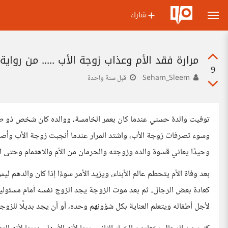
شارك
مرارة فقد الأم وعذاب زوجة الأب ..... من رواية
9
Seham_Sleem
قبل سنة واحدة
توفيت والدة حسني عندما كان بعمر الخامسة، ووالده كان شخص ذو طبع 
وسوء تصرفات زوجة الأب، واشتد المرار عندما أنجبت زوجة الأب وأصبح
وحيدًا يعاني قسوة والده وزوجته والحرمان من الأم والاهتمام وحتى ا
بعد وفاة الأم يتحطم عالم الأبناء، ويزيد الأمر سوءًا إذا كان والدهم لي
كعادة بعض الرجال، ثم بعد موت الزوجة يجد الزوج نفسه أمام مسئولية ه
لأجل أطفاله ويتعلم العناية بكل شؤونهم وحده، أو أن يجد بديلًا للز