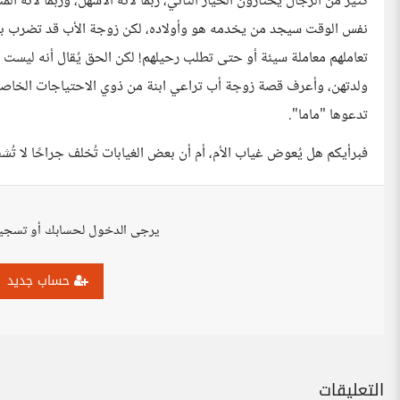
كثير من الرجال يختارون الخيار الثاني، ربما لأنه الأسهل، وربما لأن
نفس الوقت سيجد من يخدمه هو وأولاده، لكن زوجة الأب قد تضرب بأحلا
تعاملهم معاملة سيئة أو حتى تطلب رحيلهم! لكن الحق يُقال أنه ليست
ولدتهن، وأعرف قصة زوجة أب تراعي ابنة من ذوي الاحتياجات الخاصة وأ
تدعوها "ماما".
فبرأيكم هل يُعوض غياب الأم، أم أن بعض الغيابات تُخلف جراحًا لا تُش
يرجى الدخول لحسابك أو تسجي
حساب جديد
التعليقات