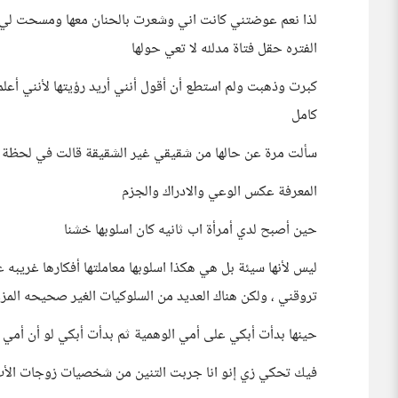
لذا نعم عوضتني كانت اني وشعرت بالحنان معها ومسحت لي
الفتره حقل فتاة مدلله لا تعي حولها
كبرت وذهبت ولم استطع أن أقول أنني أريد رؤيتها لأنني أعل
كامل
سألت مرة عن حالها من شقيقي غير الشقيقة قالت في لحظة 
المعرفة عكس الوعي والادراك والجزم
حين أصبح لدي أمرأة اب ثانيه كان اسلوبها خشنا
ليس لأنها سيئة بل هي هكذا اسلوبها معاملتها أفكارها غريبه عن
تروقني ، ولكن هناك العديد من السلوكيات الغير صحيحه المز
حينها بدأت أبكي على أمي الوهمية ثم بدأت أبكي لو أن أمي 
فيك تحكي زي إنو انا جربت التنين من شخصيات زوجات الأب م