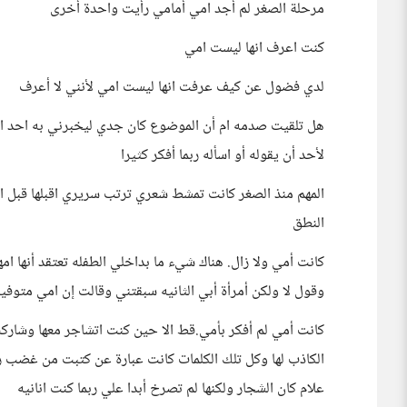
مرحلة الصغر لم أجد امي أمامي رأيت واحدة أخرى
كنت اعرف انها ليست امي
لدي فضول عن كيف عرفت انها ليست امي لأنني لا أعرف
هل تلقيت صدمه ام أن الموضوع كان جدي ليخبرني به احد ا
لأحد أن يقوله أو اسأله ربما أفكر كثيرا
المهم منذ الصغر كانت تمشط شعري ترتب سريري اقبلها قبل النو
النطق
كانت أمي ولا زال. هناك شيء ما بداخلي الطفله تعتقد أنها ام
وقول لا ولكن أمرأة أبي الثانيه سبقتني وقالت إن امي متوفيه
كانت أمي لم أفكر بأمي.قط الا حين كنت اتشاجر معها وشار
الكاذب لها وكل تلك الكلمات كانت عبارة عن كتبت من غضب ربما
علام كان الشجار ولكنها لم تصرخ أبدا علي ربما كنت انانيه