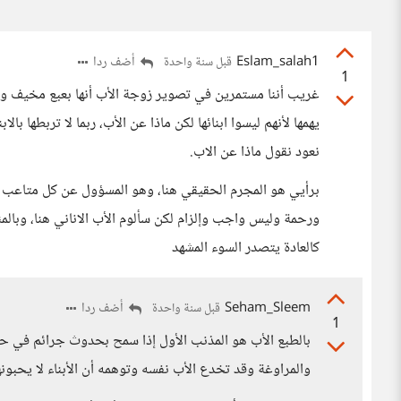
Eslam_salah1
أضف ردا
قبل سنة واحدة
1
غريب أننا مستمرين في تصوير زوجة الأب أنها بعبع مخيف و
يهمها لأنهم ليسوا ابنائها لكن ماذا عن الأب، ربما لا تربطها ب
نعود نقول ماذا عن الاب.
برأيي هو المجرم الحقيقي هنا، وهو المسؤول عن كل متاعب الأب
ورحمة وليس واجب وإلزام لكن سألوم الأب الاناني هنا، وبا
كالعادة يتصدر السوء المشهد
Seham_Sleem
أضف ردا
قبل سنة واحدة
1
بالطبع الأب هو المذنب الأول إذا سمح بحدوث جرائم في ح
والمراوغة وقد تخدع الأب نفسه وتوهمه أن الأبناء لا يحبونه