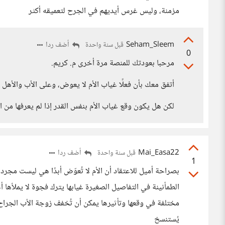
مزمنة، وليس غرس أيديهم في الجرح لتعميقه أكثر
Seham_Sleem
أضف ردا
قبل سنة واحدة
0
مرحبا بعودتك للمنصة مرة أخرى م. كريم.
أتفق معك بأن فعلًا غياب الأم لا يعوض، وعلى الأب والأهل 
لكن هل يكون وقع غياب الأم بنفس القدر إذا لم يعرفها من 
Mai_Easa22
أضف ردا
قبل سنة واحدة
1
بصراحة أميل للاعتقاد أن الأم لا تُعوّض أبدًا هي ليست مج
الطمأنينة في التفاصيل الصغيرة غيابها يترك فجوة لا يملأها
مختلفة في وقعها وتأثيرها يمكن أن تُخفف زوجة الأب الجراح 
يُستنسخ