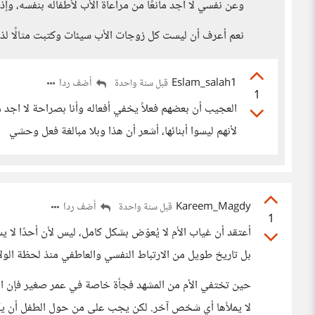
وعن نفسي لا أجد مانعًا من مراعاة الأب لأطفاله بنفسه، وإذ
نعم أعرف أن ليست كل زوجات الأب سيئات وكتبت مثالًا لذ
Eslam_salah1
أضف ردا
قبل سنة واحدة
1
العجيب أن بعضهم فعلاً يخفي أفعاله وأنا بصراحة لا اجد مبر
لأنهم ليسوا أبنائها، أشعر أن هذا وبلا مبالغة فعل وحشي
Kareem_Magdy
أضف ردا
قبل سنة واحدة
1
أعتقد أن غياب الأم لا يُعوّض بشكل كامل، ليس لأن أحدًا لا
بل تاريخ طويل من الارتباط النفسي والعاطفي منذ لحظة الولا
حين تختفي الأم من المشهد فجأة خاصة في عمر صغير فإن الط
لا يملأها أي شخص آخر. لكن يجب على من حول الطفل أن يكو