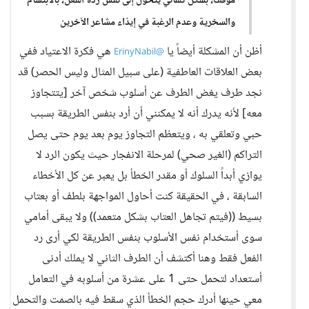
موقف، بشكل تلقائي يتحول إلى نفس ردة الفعل، بالابتسام
والسخرية وعدم الرغبة في إيذاء مشاعر الآخرين
أظن أن المشكلة أيضاً يا
هي فكرة الاعتياد ففي
@ErinyNabil
بعض العلاقات العاطفية (على سبيل المثال وليس الحصر) قد
نجد طرف يغض الطرف عن أسلوب شخص آخر [يتتجاوز
معه] لأنه يدرك أنه لا يمكنني أن أرد بنفس الطريقة بسبب
حبي وتعلقي به ، ويتعظم التجاوز يوم بعد يوم حتى يصل
التراكم (الغير صحي) لمرحلة الانفجار حيث يكون الرد لا
يوازي أبداً السلوك أو مقدر الخطأ بل يعبر عن كل الأخطاء
السابقة ، في الحقيقة كنت أحاول المواجهة بلطف أو بعتاب
بسيط ((فيتم تجاهل العتاب بشكل متعمد)) ولا يبقى أمامي
سوى أستخدام نفس الأسلوب بنفس الطريقة لكي أرى رد
الفعل فقط وهنا أكتشف أن الطرف الثاني لا يملك أدنى
أستعداد لتحمل حتى 1 على عشرة من أسلوبه في التعامل
معي حينها أدرك حجم الخطأ الذي سقط فيه بالصمت والتحمل