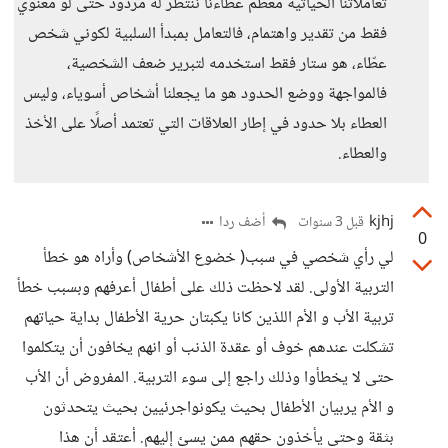
تعاملاتنا الحياتية معظم عطاءنا ننتظر له مردود حتى لو معنوي
فقط من تقدير واهتمام، فالتعامل بمبدأ السلبية لكوني شخص
عطّاء، هو ستار فقط استخدمه لتبرير ضعف الشخصية،
فالمواجهة ووضع الحدود هو ما يجعلنا أشخاص أسوياء، وليس
العطاء بلا حدود في إطار العلاقات التي تعتمد أصلًا على الأخذ
والعطاء.
kjhj
أضف ردا
قبل 3 سنوات
0
لي رأي شخصي في سبب( خضوع الأشخاص) وأراه هو خطأ
التربية الأولى. لقد لاحظت ذلك على أطفال أعرفهم وبسبب خطأ
تربية الأب و الأم اللذين كانا يكبتان حرية الأطفال بداية حياتهم
تشكلت عندهم خوف أو عقدة الذنب أو انهم يخافون أن يتكلموا
حتى لا يخطأوا وذلك راجع إلى سوء التربية. المفروض أن الأب
و الأم يربيان الأطفال بحيث يكونواجرئيين بحيث يتحدثون
بثقة وحتى يأخذون حقهم ممن يسئ إليهم. أعتقد أن هذا