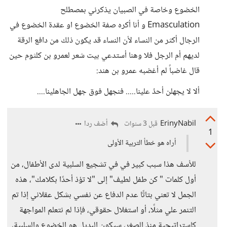
الخضوع وخاصة في الصبيان يذكرني بمصطلح
Emasculation و أنا أكره صفة الخضوع او عقدة الخضوع في
الرجال أكثر من النساء لأن النساء قد يكون ذلك من دافع الرقة
لديهم أم الرجل فلا وهنا أستدعي بيت شعر لعمرو بن كلثوم حين
قال غاضباً لم أغضبه عمرو بن هند:
ألا لا يجهلن أحدُ علينا..... فنجهل فوق جهل الجاهلينا....
ErinyNabil
أضف ردا
قبل 3 سنوات
1
أراه هو خطأ التربية الأولى
للأسف هذا سبب كبير في في تشجيع السلبية لدى الأطفال، من
أول كلمات " كن طفل لطيف" إلى "لا تؤذ أحدًا بكلامك"، هذه
الجمل لا تعني بتاتًا عدم الدفاع عن نفسي بشكل عقلاني إذا تم
التنمر علي مثلًا، أو استغلال حقوقي، فإذا لم نتعلم المواجهة
كاستراتيجية منذ الصغر، سيكون البديل هو الخضوع والسلبية،