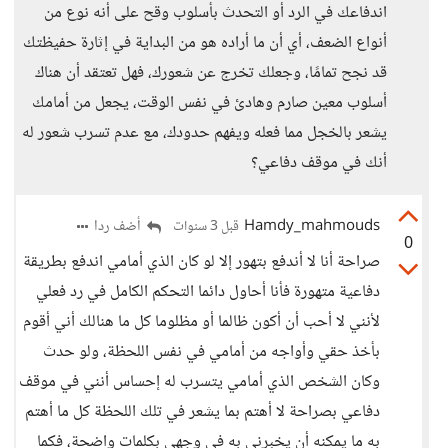
اندفاعك في الرد أو التحدث بأسلوب وقح على أنه نوع من
أنواع الضعف، أي أن ما أراده هو من البداية في إثارة حفيظتك
قد نجح تمامًا، وجعلك تخرج عن شعورك، فهل تعتقد أن هناك
أسلوب معين صارم وهادئ في نفس الوقت، يجعل من أمامك
يشعر بالخجل مما فعله ويفهم حدودك، مع عدم تسرب شعور له
أنك في موقف دفاعي؟
Hamdy_mahmouds
أضف ردا
قبل 3 سنوات
0
صراحة أنا لا أندفع بتهور إلا لو كان الذي أمامي اندفع بطريقة
دفاعية متهورة فأنا أحاول دائما التحكم الكامل في رد فعلي
لأنني لا أحب أن أكون ظالما أو مظلوما كل ما هنالك أني أقوم
بأخذ حقي وأواجه من أمامي في نفس اللحظة، ولو حدث
وكان الشخص الذي أمامي يتسرب له إحساس أنني في موقف
دفاعي بصراحة لا أهتم بما يشعر في تلك اللحظة كل ما أهتم
به ما يمكنه أن يخبرني به في وجهي بكلمات واضحة، فكما