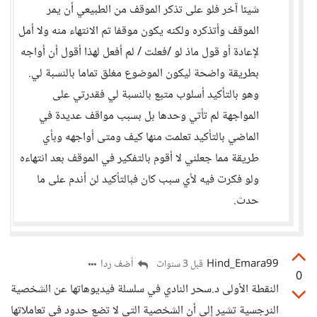
شيئا آخر فلو على تذكر الموقف من الطبيعي أن يمر
الموقف وأتذكره ولكنه يكون موقفا تم الانتهاء منه ولا أمل
لإعادة أو قول ماذ لو /فعلت / لم أفعل لهذا أقول أن أواجه
بطريقة واضحة ليكون الموضوع مغلق تماما بالنسبة لي.
وهو بالتأكيد أسلوب متبع بالنسبة لي فقدرتي على
المواجهة لم تأتي وحدها بل بسبب مواقف عديدة في
الماضي بالتأكيد تعلمت منها كيف ومتى أواجهه وبأي
طريقة مما جعلني لا أقوم بالتفكير في الموقف بعد انتهاءه
ولو فكرت فيه لأي سبب كان فبالتأكيد لن أندم على ما
حدث.
Hind_Emara99
أضف ردا
قبل 3 سنوات
0
النقطة الأولى د.سحر النادي في سلسلة فيديوهاتها عن الشخصية
النرجسية تشير إلي أن الشخصية التي لا تضع حدود في تعاملاتها