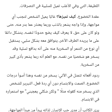
اللطيفة، التي وفي الأغلب تميل للسلبية في التصرفات.
عقدة الخضوع،
كيف تميزها؟
غالبًا يميل الشخص لتجنب أي
مواجهة، وإذا واجه يشعر بالذنب وربما يعتذر عما بدر منه، حتى
ولو كان على حق، لا يعرف كيف يضع حدودًا لنفسه، يتشكل دائمًا
على ما يريده الطرف الآخر، يتوافق معه بشكل سلبي، يستقبل
أي نوع من التنمر أو السخرية منه على أنه بدافع تسلية وقد
يسخر هو شخصيًا من نفسه، مع العلم أنه ربما يشعر بأذى كبير
من السخرية.
ردود أفعاله تتمثل في الآتي: يسخر من نفسه وهذا أسوأ درجات
الخضوع، الصمت والابتسام دون أي ردة فعل، التبرير للشخص
الذي يسخر منه كقوله مثلًا " ولكن شكلي يعجبني" مع استمراره
في الابتسام.
يرى الكاتب أن مدى حب الإنسان لذاته يبدأ من مبدأ المواجهة،