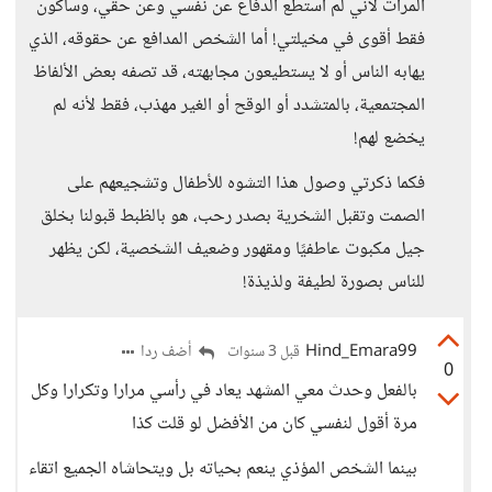
المرات لأني لم استطع الدفاع عن نفسي وعن حقي، وسأكون
فقط أقوى في مخيلتي! أما الشخص المدافع عن حقوقه، الذي
يهابه الناس أو لا يستطيعون مجابهته، قد تصفه بعض الألفاظ
المجتمعية، بالمتشدد أو الوقح أو الغير مهذب، فقط لأنه لم
يخضع لهم!
فكما ذكرتي وصول هذا التشوه للأطفال وتشجيعهم على
الصمت وتقبل الشخرية بصدر رحب، هو بالظبط قبولنا بخلق
جيل مكبوت عاطفيًا ومقهور وضعيف الشخصية، لكن يظهر
للناس بصورة لطيفة ولذيذة!
Hind_Emara99
أضف ردا
قبل 3 سنوات
0
بالفعل وحدث معي المشهد يعاد في رأسي مرارا وتكرارا وكل
مرة أقول لنفسي كان من الأفضل لو قلت كذا
بينما الشخص المؤذي ينعم بحياته بل ويتحاشاه الجميع اتقاء