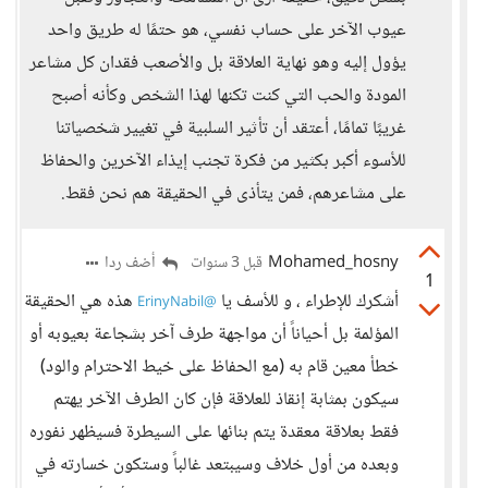
عيوب الآخر على حساب نفسي، هو حتمًا له طريق واحد
يؤول إليه وهو نهاية العلاقة بل والأصعب فقدان كل مشاعر
المودة والحب التي كنت تكنها لهذا الشخص وكأنه أصبح
غريبًا تمامًا، أعتقد أن تأثير السلبية في تغيير شخصياتنا
للأسوء أكبر بكثير من فكرة تجنب إيذاء الآخرين والحفاظ
على مشاعرهم، فمن يتأذى في الحقيقة هم نحن فقط.
Mohamed_hosny
أضف ردا
قبل 3 سنوات
1
أشكرك للإطراء ، و للأسف يا
هذه هي الحقيقة
@ErinyNabil
المؤلمة بل أحياناً أن مواجهة طرف آخر بشجاعة بعيوبه أو
خطأ معين قام به (مع الحفاظ على خيط الاحترام والود)
سيكون بمثابة إنقاذ للعلاقة فإن كان الطرف الآخر يهتم
فقط بعلاقة معقدة يتم بنائها على السيطرة فسيظهر نفوره
وبعده من أول خلاف وسيبتعد غالباً وستكون خسارته في