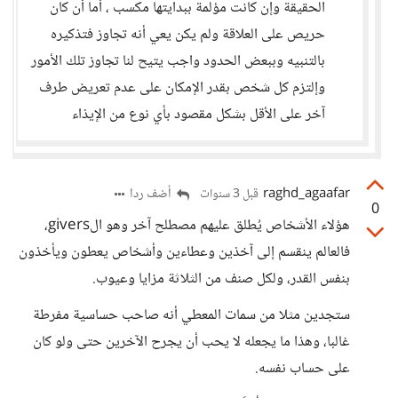
الحقيقة وإن كانت مؤلمة ببدايتها مكسب ، أما أن كان
حريص على العلاقة ولم يكن يعي أنه تجاوز فتذكيره
بالتنبيه وببعض الحدود واجب يتيح لنا تجاوز تلك الأمور
وإلتزم كل شخص بقدر الإمكان على عدم تعريض طرف
آخر على الأقل بشكل مقصود بأي نوع من الإيذاء
raghd_agaafar
أضف ردا
قبل 3 سنوات
0
هؤلاء الأشخاص يُطلق عليهم مصطلح آخر وهو الgivers،
فالعالم ينقسم إلى آخذين وعطاءين وأشخاص يعطون ويأخذون
بنفس القدر، ولكل صنف من الثلاثة مزايا وعيوب.
ستجدين مثلا من سمات المعطي أنه صاحب حساسية مفرطة
غالبا، وهذا ما يجعله لا يحب أن يجرح الآخرين حتى ولو كان
على حساب نفسه.