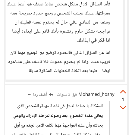
فأما السؤال الاول مفكل شخص نقاط ضعف هو أيضا عليك
معرفتها، عليك تجنب الشخص ووضع حدود صريحة معه
ومنعه من التمادي ..في حال لم يحترم نفسه فعليك ان
تواججه بشكل حازم وتشعره بأنك قادر على ايذاءه أيضا
اذا فكر في ايذاءك.
اما عن السؤال الثاني فالحدود توضع مع الجميع مهما كان
قريب منك..واذا لم يحترم حدودك فلا تأسف على مشاعره
ايضا....طبعا بعد اتخاذ الخطوات المذكرة سابقا.
Mohamed_hosny
أضف ردا
قبل 3 سنوات
1
المشكلة يا حمادة تتمثل في نقطة مهمة، الشخص الذي
يعاني عقدة الخضوع، بعد وصوله لمرحلة الإدراك والوعي
بحالته وأن عليه المواجهة مهما تكلف الأمر، تجده مع أول