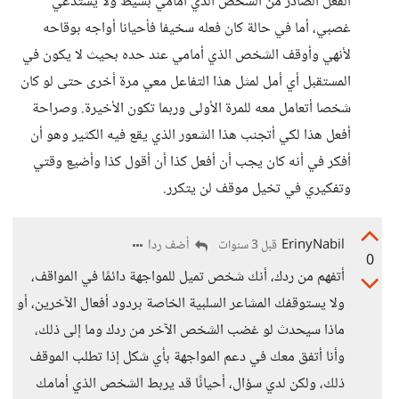
الفعل الصادر من الشخص الذي أمامي بسيط ولا يستدعي
غصبي، أما في حالة كان فعله سخيفا فأحيانا أواجه بوقاحه
لأنهي وأوقف الشخص الذي أمامي عند حده بحيث لا يكون في
المستقبل أي أمل لمثل هذا التفاعل معي مرة أخرى حتى لو كان
شخصا أتعامل معه للمرة الأولى وربما تكون الأخيرة. وصراحة
أفعل هذا لكي أتجنب هذا الشعور الذي يقع فيه الكثير وهو أن
أفكر في أنه كان يجب أن أفعل كذا أن أقول كذا وأضيع وقتي
وتفكيري في تخيل موقف لن يتكرر.
ErinyNabil
أضف ردا
قبل 3 سنوات
0
أتفهم من ردك، أنك شخص تميل للمواجهة دائمًا في المواقف،
ولا يستوقفك المشاعر السلبية الخاصة بردود أفعال الآخرين، أو
ماذا سيحدث لو غضب الشخص الآخر من ردك وما إلى ذلك،
وأنا أتفق معك في دعم المواجهة بأي شكل إذا تطلب الموقف
ذلك، ولكن لدي سؤال، أحيانًا قد يربط الشخص الذي أمامك