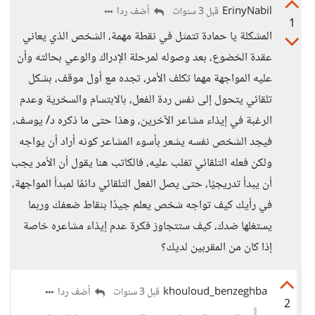
ErinyNabil
أضف ردا
قبل 3 سنوات
1
المشكلة يا حمادة تتمثل في نقطة مهمة، الشخص الذي يعاني
عقدة الخضوع، بعد وصوله لمرحلة الإدراك والوعي بحالته وأن
عليه المواجهة مهما تكلف الأمر، تجده مع أول موقف، بشكل
تلقائي يتحول إلى نفس ردة الفعل، بالابتسام والسخرية وعدم
الرغبة في إيذاء مشاعر الآخرين، وهذا حتى ما ذكره د/ يوسف،
فيجد الشخص نفسه يشعر بأسوء المشاعر كونه أراد أن يواجه
ولكن فعله التلقائي تغلب عليه، فالكاتب هنا يقول أن الأمر يجب
أن يبدأ تدريجيًا، حتى يصل الفعل التلقائي دائمًا لمبدأ المواجهة،
في رأيك كيف تواجه شخص يعلم جيدًا بنقاط ضعفك وربما
يستغلها ضدك، كيف ستتجاوز فكرة عدم إيذاء مشاعره خاصة
إذا كان من المقربين لديك؟
khouloud_benzeghba
أضف ردا
قبل 3 سنوات
2