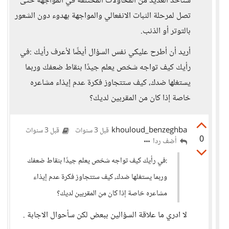
ستأخذ العديد من المحاولات المختلفة في المواجهة حتى
تصل لمرحلة الثبات الانفعالي والمواجهة بهدوء دون الشعور
بالتوتر أو الذنب.
أريد أن أطرح عليكي نفس السؤال أيضًا لأعرف رأيك :في
رأيك كيف تواجه شخص يعلم جيدًا بنقاط ضعفك وربما
يستغلها ضدك، كيف ستتجاوز فكرة عدم إيذاء مشاعره
خاصة إذا كان من المقربين لديك؟
khouloud_benzeghba
قبل 3 سنوات
قبل 3 سنوات
0
أضف ردا
:في رأيك كيف تواجه شخص يعلم جيدًا بنقاط ضعفك
وربما يستغلها ضدك، كيف ستتجاوز فكرة عدم إيذاء
مشاعره خاصة إذا كان من المقربين لديك؟
لا ادري ما علاقة السؤالين ببعض لكن سأحوال الاجابة .