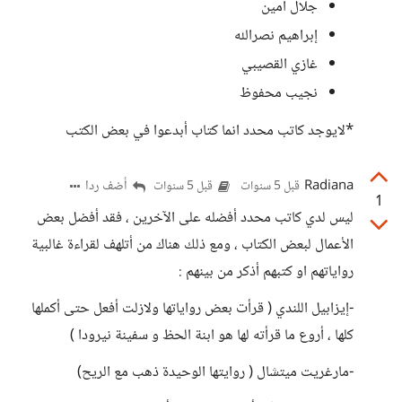
جلال أمين
إبراهيم نصرالله
غازي القصيبي
نجيب محفوظ
*لايوجد كاتب محدد انما كتاب أبدعوا في بعض الكتب
Radiana
أضف ردا
قبل 5 سنوات
قبل 5 سنوات
1
ليس لدي كاتب محدد أفضله على الآخرين ، فقد أفضل بعض
الأعمال لبعض الكتاب ، ومع ذلك هناك من أتلهف لقراءة غالبية
رواياتهم او كتبهم أذكر من بينهم :
-إيزابيل اللندي ( قرأت بعض رواياتها ولازلت أفعل حتى أكملها
كلها ، أروع ما قرأته لها هو ابنة الحظ و سفينة نيرودا )
-مارغريت ميتشال ( روايتها الوحيدة ذهب مع الريح)