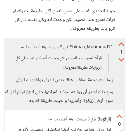
خولة الحمدي تلعب على نفس النسق لكن بطريقة احترافية،
قرأت لعمرو عبد الحميد، لكن وجدت أنه يكرر نفسه في كل
الروايات بطريقة معروفة..
Shimaa_Mahmoud11
أضف ردا
قبل 5 سنوات
1
قرأت لعمرو عبد الحميد، لكن وجدت أنه يكرر نفسه في كل
الروايات بطريقة معروفة..
ربما أنتِ محقة عفاف.. هناك بعض القراء يوافقونكِ الرأي
ومع ذلك أشعر أن روايته تجذبنا لقرائتها حتى النهاية، لم أقرأ له
سوى أرض زيكولا وأماريتا وأحببت طريقة كتابته.
Beghjij
أضف ردا
قبل 5 سنوات
0
إذا اقرئي قواعد جارتين أيضا لتكتشفي بنفسك. لأنه في