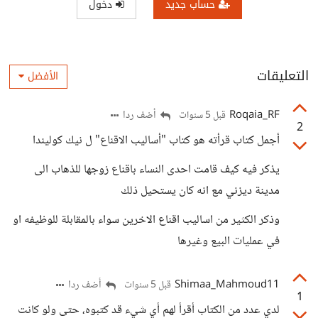
حساب جديد
دخول
التعليقات
الأفضل
Roqaia_RF
أضف ردا
قبل 5 سنوات
2
أجمل كتاب قرأته هو كتاب "أساليب الاقناع" ل نيك كوليندا
يذكر فيه كيف قامت احدى النساء باقناع زوجها للذهاب الى
مدينة ديزني مع انه كان يستحيل ذلك
وذكر الكثير من اساليب اقناع الاخرين سواء بالمقابلة للوظيفه او
في عمليات البيع وغيرها
Shimaa_Mahmoud11
أضف ردا
قبل 5 سنوات
1
لدي عدد من الكتاب أقرأ لهم أي شيء قد كتبوه، حتى ولو كانت