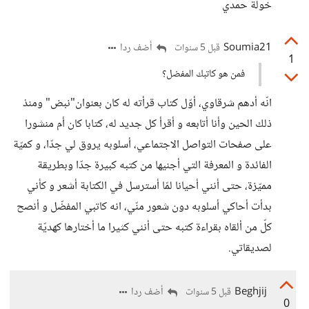
خولة حمدي
Soumia21
أضف ردا
قبل 5 سنوات
1
فمن هو كاتبك المفضل؟
انّه أدهم شرقاوي، أوّل كتاب قرأته له كان بعنوان"نبض" ومنذ
ذلك الحين وأنا أتابعه و أقرأ كل جديد له، كتابا كان أم منشورا
على صفحات التواصل الاجتماعي، أسلوبه يروق لي جدّا، و كميّة
الفائدة و المعرفة التي أجنيها من كتبه كبيرة جدّا وبطريقة
مميّزة، حتى أنني أحيانا لمّا أسترسل في الكتابة أشعر و كأني
بدأت أحاكي أسلوبه دون شعور منّي، انه كاتبي المفضّل و أنصح
كلّ من ألقاه بقراءة كتبه حتى أنني كثيرا ما أختارها كهديّة
لصديقاتي.
Beghjij
أضف ردا
قبل 5 سنوات
0