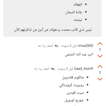
العقااد
غادة السمان
نيتشه
ليس لدي كاتب محدد، و هؤلاء من أبرز من تذكرتهم الآن
nina2000
أضف ردا
قبل 5 سنوات
1
اثير عبد الله النشمي
Saad_Alarifi
أضف ردا
قبل 5 سنوات
1
مالكوم قلادويل
روبيرت كيوساكي
سيث قودين
جورج اورويل