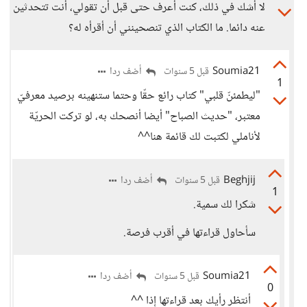
لا أشك في ذلك، كنت أعرف حتى قبل أن تقولي، أنت تتحدثين
عنه دائما. ما الكتاب الذي تنصحينني أن أقرأه له؟
Soumia21
أضف ردا
قبل 5 سنوات
1
"ليطمئنّ قلبي" كتاب رائع حقّا وحتما ستنهينه برصيد معرفيّ
معتبر، "حديث الصباح" أيضا أنصحك به، لو تركت الحريّة
لأناملي لكتبت لك قائمة هنا^^
Beghjij
أضف ردا
قبل 5 سنوات
1
شكرا لك سمية.
سأحاول قراءتها في أقرب فرصة.
Soumia21
أضف ردا
قبل 5 سنوات
0
أنتظر رأيك بعد قراءتها إذا ^^