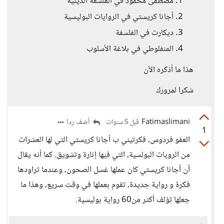
مصطفى محمود في الفلسفة الدينية
أجاثا كريستي في الروايات البوليسية
ديكارت في الفلسفة
المنفلوطي في بلاغة الأسلوب
هذا ما أذكره الآن
شكرا لمرورك
Fatimaslimani
أضف ردا
قبل 5 سنوات
1
العفو فردوس، فكرتيني ب أجاثا كريستي التي لها العشرات
من الرويات البولسية، التي فيها إثارة وتشويق. كما أنه يقال
أن أجاثا كريستي كان عملها غسل الصحون، وعندما تراودها
فكرة و رواية جديدة، تقوم بعملها في وقت سريع، وهذا ما
جعلها تؤلف أكثر من60 رواية بوليسية.