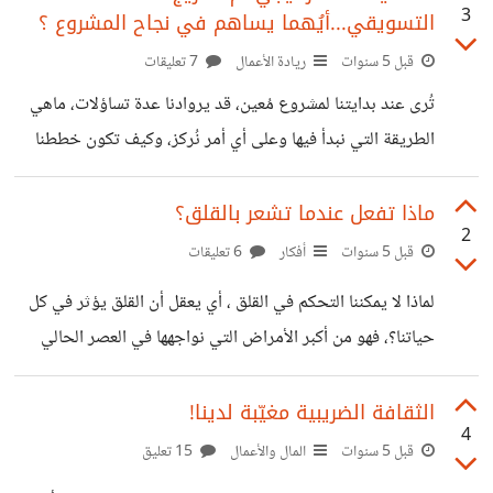
3
التسويقي...أيُهما يساهم في نجاح المشروع ؟
الشركة، إلى أن توسعت وظهرت نظرية الوكالة، فهل حقا هذه
النظرية تجد حلول لنزعات أصحاب المصالح وتحقق مصالحهم؟
قبل 5 سنوات
ريادة الأعمال
7 تعليقات
تُرى عند أخذ قرارات من مجلس الإدارة هل حقًا تخدم كل
تُرى عند بدايتنا لمشروع مُعين، قد يروادنا عدة تساؤلات، ماهي
المصالح والأطراف، وتحفظ حقوق المساهمين عن طريق الرقابة
الطريقة التي نبدأ فيها وعلى أي أمر نُركز، وكيف تكون خططنا
الفعالة؟ تخيل أن لدينا رأسمال
اتجاه المشروع؟ كلّنا نتفق أن في بداية المشروع علينا دراسة
المشروع من كل جوانبه، لمعرفة مدى نجاحه على المدى القصير
ماذا تفعل عندما تشعر بالقلق؟
2
والمدى البعيد، وهذا يكون بانتهاج طريقة معينة نقتنع بها. مما
قبل 5 سنوات
أفكار
6 تعليقات
لاشك به أنّ التخطيط الإستراتيجي هو الرؤية المستقبلية
لماذا لا يمكننا التحكم في القلق ، أي يعقل أن القلق يؤثر في كل
للمشروع، أي أننا نتنبأ بما سوف يحدث من خلال دراستنا لعدة
حياتنا؟، فهو من أكبر الأمراض التي نواجهها في العصر الحالي
عوامل التي سوف تساعدنا، وبالتأكيد سترتكز الدراسة على تحليل
القلق و التوتر المستمر. وبالرغم من التطور التكنولوجي البشرية
العوامل
لحد الآن لم يصل التطور إلى المستوى الذهني، فمعظم الناس
الثقافة الضريبية مغيّبة لدينا!
4
يعيشون في قلق مستمر، فهم يستعملون نوعية سؤاله النجاة، فما
قبل 5 سنوات
المال والأعمال
15 تعليق
طبيعة هذا السؤال عند كل البشر؟ لذلك حسن نوعية سؤالك