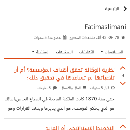
الرئيسية
Fatimaslimani
78
43 ألف مشاهدات المحتوى
عضو منذ
5 سنوات
المساهمات
التعليقات
المجتمعات
المفضلة
نظرية الوكالة تحقق أهداف المؤسسة؟ أم أن
3
تلاعباتها لم تساعدها في تحقيق ذلك؟
قبل 5 سنوات
المال والأعمال
5 تعليقات
حتى سنة 1870 كانت الملكية الفردية في القطاع الخاص،المالك
هو الذي يحكم المؤسسة، هو الذي يديرها ويتخذ القرارات وهو
أيضًا يقيمها، لكن مع توسع الأعمال وظهور الثورة الصناعية، أدت
إلى حاجة وجود مدراء تنفيذين متخصصين يقومون بإدارة أعمال
التخطيط الاستراتيجي أم المزيج