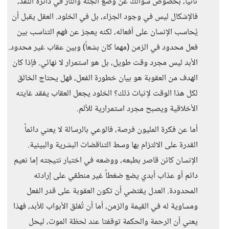
ثانياً، بخصوص سؤالك عن وضع الجنة والنار في دائرة النقد،
فالإشكال ليس في وجود الجزاء، بل في الخلود. العقل يقبل أن
يُحاسب الإنسان على أفعاله، لكنه يعجز عن فهم التناسب بين
فعل محدود في الزمن (مهما كان بشعاً) وبين عقاب غير محدود.
الأبد ليس مجرد وقت طويل، بل هو استمرار لا نهائي. فإذا كان
الهدف من العقوبة هو بيان خطورة الفعل، فهل يحتاج الخالق
لكل هذا الوقت لإثبات ذلك؟ الخلود يجعل العقاب يفقد غايته
الأخلاقية ويصبح مجرد استمرارية للألم.
أما عن فكرة المليون فرصة، فالوعي بالرسالة لا يعني دائماً
القدرة على الالتزام بها وسط التناقضات البشرية والبيئية.
الإنسان كائن قاصر بطبعه، ووضعه في اختبار نتيجته إما نعيم
دائم أو عذاب أبدي يضع ضغطاً غير منطقي على إرادته
المحدودة. العدل يقتضي أن تكون العقوبة على قدر الفعل
ومساوية له في القيمة والزمن، أما أن تُغلق الأبواب للأبد، فهذا
يعني أن الرحمة والحكمة توقفتا عند لحظة الموت، ليحل