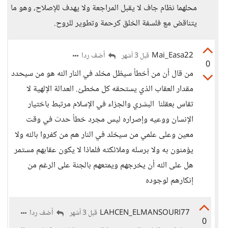
محلهما نظام جاف لا يقبل المراجعة ولا يهدف للإصلاح، وهو ما
يتناقض مع فلسفة الخلق كرحمة وتطوير للروح.
Mai_Easa22
أضف ردا
قبل 3 أشهر
0
من قال أن من أخطأ سيظل مخلد في النار الله هو من سيحدد
مقدار العقاب الذي يستحقه كل مخطئ. العدالة الإلهية لا
تقاس بعقلنا البشري والجزاء في الإسلام مرتبط باختيار
الإنسان ووعيه وإصراره ليس مجرد خطأ حدث في وقت
معين وعلى علمي من سيخلد في النار هم من كفروا بالله ولا
يؤمنون به ولا برسله وملائكته فلماذا لا يكون عقابهم مستمر
هل على الله أن يخرجهم ويمتعهم بالجنة على الرغم من
إنكارهم لوجوده
LAHCEN_ELMANSOURI77
أضف ردا
قبل 3 أشهر
0