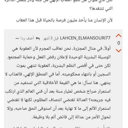
لكن لدي سؤال هل تضع العقاب الإلهي من جنة ونار بنفس الدائرة
التي تنتقدها؟
لأن الإنسان منا يأخذ مليون فرصة بالحياة قبل هذا العقاب
LAHCEN_ELMANSOURI77
أضف ردا
قبل 3 أشهر
0
أولاً، في مثال المجزرة، نحن نعاقب المجرم لأن العقوبة هي
الوسيلة البشرية الوحيدة لإعلان رفض الفعل وحماية المجتمع.
لكن حتى في أقصى النظم البشرية، العقوبة تنتهي بموت
السجين أو بانتهاء محكوميته. أما في المنطق الإلهي، فالعذاب لا
ينتهي. هنا نسأل: ما هي القيمة الأخلاقية التي تستفيد من
استمرار صراخ شخص لمليار سنة بعد أن فني العالم الذي ارتكب
فيه جريمته؟ العدالة تقتضي انتصاف المظلوم، لكنها لا تقتضي
استمرار الألم إلى ما لا نهاية بعد أن استوفى الحق صاحبه، وإلا
تحول الأمر من عدالة إلى فائض ألم بلا وظيفة.