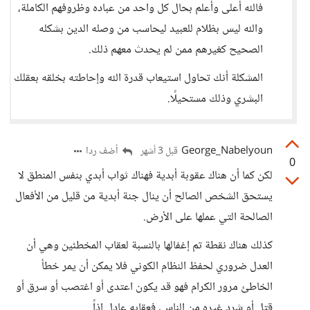
فالله أعلى وأعلم بحال كل واحد من عباده وظروفهم الكاملة،
والله ليس بظلام للعبيد ليحاسب من وصله الدين بشكله
الصحيح كغيرهم ممن لم يحدث معهم ذلك.
المشكلة أنك تحاول استيعاب قدرة الله وإحاطته بخلقه بعقلك
البشري وذلك مستحيلًا.
George_Nabelyoun
أضف ردا
قبل 3 أشهر
0
لكن كما أن هناك عقوبة أبدية فهناك ثواب أبدي بنفس المنطق لا
يستحق الشخص الصالح أن ينال جنة أبدية من قليل من الأفعال
الصالحة التي عملها على الأرض.
كذلك هناك نقطة تم إغفالها بالنسبة لعقاب المخطئين وهي أن
العدل ضروري لحفظ النظام الكوني فلا يمكن أن يمر خطأ
الخاطئ مرور الكرام فهو قد يكون اعتدى أو اغتصب أو سرق أو
قتل أو شرد غيره من الناس، فعقابه عادل إذاً.