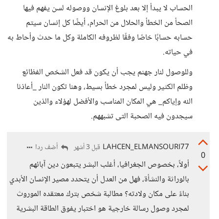
الحساب لا يبدأ إلا بعد بلوغ الإنسان ووصوله لسن يفهم فيها
الصحأ من الخطأ والحلال من الحرام، أيضًا كل إنسان سيتم
حسابه حسابًا خاصًا وفقًا لظروفه الكاملة وكل ما حدث وأحاط به
في حياته.
وللوصول لنار جهنم يجب أن يكون قد فعل الشخص الفظائع
وظلم الكثير وليس لمجرد خطأ بسيط، وهنا تكون النار _أعاذنا
الله وإياكم_ هي المكان المناسب والأفضل لهؤلاء والذين
سيجدون فيه الصحبة التى تشبههم.
LAHCEN_ELMANSOURI77
أضف ردا
قبل 3 أشهر
0
أولاً، بخصوص الجغرافيا، أغلب البشر يتبعون دين آبائهم
بالوراثة والنشأة، فهل من العدل أن يتحدد مصير الإنسان الأبدي
بناءً على مكان ولادته؟ مطالبة شخص بترك معتقده الموروث
لمجرد وصول رسالة خارجية هو اختبار يفوق الطاقة البشرية