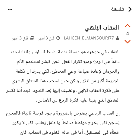
فلسفة
العقاب الإلهي
4
LAHCEN_ELMANSOURI77
قبل 3 أشهر
قبل 3 أشهر
العقاب في جوهره هو وسيلة تقنية لضبط السلوك، والغاية منه
دائماً هي الردع ومنع تكرار الفعل. نحن كبشر نستخدم الألم
والحرمان لإعادة صياغة وعي المخطئ، لكي يدرك أن تكلفة
الجريمة أكبر من لذتها. ولكن حين نسحب هذا المنطق البشري
على فكرة العقاب الإلهي، ونضيف إليها بُعد الخلود، نجد أننا نكسر
المنطق الذي بنينا عليه فكرة الردع من الأساس.
إن العقاب الردعي يفترض بالضرورة وجود فرصة ثانية؛ فالمجرم
يُسجن لكي يخرج مواطناً صالحاً، والطفل يُعاقب لكي لا يكرر
خطأه في المستقبل. أما في حالة الخلود في العذاب، فإن