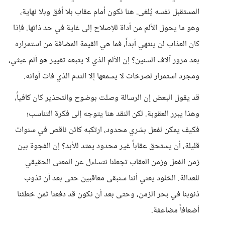
المستقبل نفسه يُلغى. هنا نكون أمام عقاب بلا أفق وبلا نهاية،
وهو ما يحول الألم من أداة للإصلاح إلى غاية في حد ذاتها. فإذا
كان العذاب لن ينتهي أبداً، فما هي القيمة المضافة من استمراره
بعد مرور آلاف السنين؟ إن الألم الذي لا يتبعه تغيير هو ألم عبثي،
ومجرد استمرار لصرخات لا يسمعها إلا الندم الذي فات أوانه.
قد يقول البعض إن الرسالة وصلت بوضوح والتحذير كان كافياً،
وهذا يبرر العقوبة. لكن النقد هنا يتوجه إلى فكرة التناسب؛
فكيف يمكن لفعل بشري محدود، ارتكبه كائن ناقص في سنوات
قليلة، أن يستحق عقاباً غير محدود يمتد للأبد؟ إن الفجوة بين
زمن الفعل وزمن العقاب تجعلنا نتساءل عن المعنى الحقيقي
للعدالة. الخلود يعني أننا سنبقى معاقبين حتى بعد أن تذوب
ذنوبنا في بحر الزمن، وحتى بعد أن نكون قد دفعنا ثمن خطئنا
أضعافاً مضاعفة.