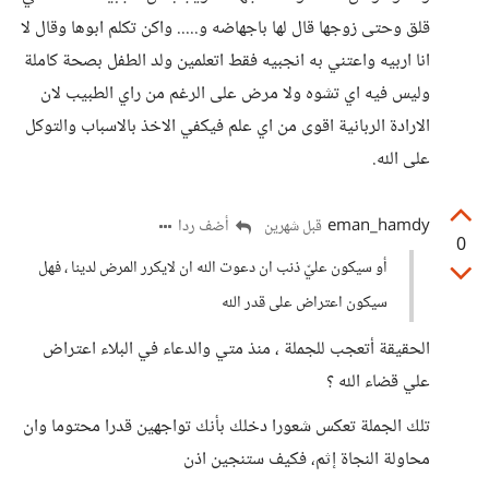
قلق وحتى زوجها قال لها باجهاضه و..... واكن تكلم ابوها وقال لا
انا اربيه واعتني به انجبيه فقط اتعلمين ولد الطفل بصحة كاملة
وليس فيه اي تشوه ولا مرض على الرغم من راي الطبيب لان
الارادة الربانية اقوى من اي علم فيكفي الاخذ بالاسباب والتوكل
على الله.
eman_hamdy
أضف ردا
قبل شهرين
0
أو سيكون عليّ ذنب ان دعوت الله ان لايكرر المرض لدينا ، فهل
سيكون اعتراض على قدر الله
الحقيقة أتعجب للجملة ، منذ متي والدعاء في البلاء اعتراض
علي قضاء الله ؟
تلك الجملة تعكس شعورا دخلك بأنك تواجهين قدرا محتوما وان
محاولة النجاة إثم، فكيف ستنجين اذن