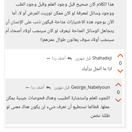
هذا الكلام كان صحيح قبل وجود العلم وقبل وجود الطب
ووجود وسائل لمعرفة لو كان ممكن توريث المرض أو لا، أما
الآن بوجود هذه الاختيارات متاحة فيكون ذنب على الإنسان أن
يتجاهل الوسائل المتاحة ليعرف لو كان سينجب أولاد أصحاء أم
سينجب أولاد سوف يعانون طوال عمرهم!!
Shahadxji
أضف ردا
قبل شهرين
0
اذا ما الحل برأيك
George_Nabelyoun
أضف ردا
قبل شهرين
0
اللجوء للعلم واستشارة الطبيب وهناك فحوصات جينية يمكن
عملها. فطالما نستطيع أن نعرف شيء لن يكون هناك معنى لو
ظللنا نخمن.