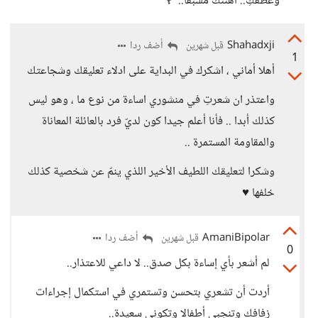
وعطفكِ.. أهنئك مسبقا.. 🌹
Shahadxji
أضف ردا
قبل شهرين
1
أهلا أماني ، اشكرك في البداية على ادلاء تعليقك وشجاعتك
واعتذر ان شعرتِ في منشوري اساءة من نوع ما ، وهو ليس
كذلك أبدا .. فأنا أعلم جيدا كون لديّ فرد بالعائلة المعاناة
والمقاومة المستمرة ..
وشكرا لتعليقك اللطيف الأخير اللذي ينمّ عن شخصية كذلك
خلفها ♥️
AmaniBipolar
أضف ردا
قبل شهرين
0
لم أشعر بأي إساءة بكل صدق.. لا داعي للاعتذار..
أردت أن تشعري بتحسن وتستمري في استكمال إجراءات
زفافك وتنجبي أطفالا وتكوني سعيدة..