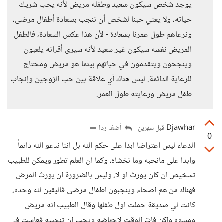
يوجد شخص سيكون سعيد وطفله مريض لأنه يحب شريك
حياته، ولا يعني حبنا لشخص أن ننجب بسعادة أطفال مرضى،
ونرعاهم طول عمرنا بسعادة - لأن هذا عكس السعادة، فالطفل
المريض نفسه سيكون غير سعيد لأنه سيرى أقرانه يلعبون
وينجحون ويتقدمون في حياتهم بينما هو مريض ومحتاج
للرعاية الدائمة. ليس هناك أي علاقة بين حب الزوجين وإنجاب
طفل مريض ورعايته طول العمر.
Djawhar
أضف ردا
قبل شهرين
0
الدعاء ليس اعتراضا ابدا على حكم الله بل اننا ندعو الله دائماً
وابدا على مانحبه وما نخشاه، وكما ان العلم تطور ويمكن للطبيب
تشخيص ان كان يورث او لا، وليس بالضرورة ان يورث المرض
فهناك من هم اصحاء وينجبون اطفال مرضى فاليقين لله وحده،
كانت لي صديقة حملت اول طفلها وقال الطبيب انه مريض
ومشوه واكن فات الوقت لاجهاضه ويجب ان تنجبيه فعاشت في