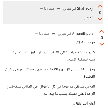
Shahadxji
أضف ردا
قبل شهرين
0
اصبتي
AmaniBipolar
أضف ردا
قبل شهرين
0
مرحبا عزيزتي..
كمريضة باضطراب ثنائي القطب، أريد أن أقول لكِ.. نحن لسنا
هتلر لتصفية البشر..
وهل بتخليك عن الزواج والإنجاب ستنتهي معاناة المرضى بثنائي
القطب؟!
المرض سيبقى موجودا في كل الاحوال، في المقابل ستفرضين
الوحدة على نفسك بسبب ما بيد الله..
أعلم أنك قلقة..