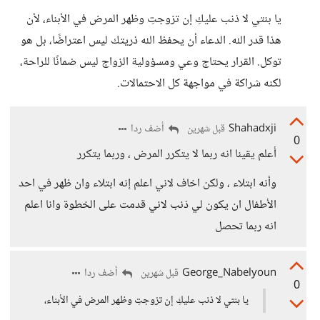
يا بنتي لا ذنب عليكِ إن تزوجتِ وظهر المرض في الأبناء، لأن
هذا قدر الله. الدعاء أن يحفظ الله ذريتك ليس اعتراضًا، بل هو
توكل. القرار يحتاج وعي ومسؤولية الزواج ليس ضمانًا للراحة،
لكنه شراكة في مواجهة كل الاحتمالات.
Shahadxji
أضف ردا
قبل شهرين
0
أعلم يقينا انه ربما لا يتكرر المرض ، وربما يتكرر
وأنه ابتلاء ، ولكن اخاف لاني اعلم إنه ابتلاء وان ظهر في احد
الأطفال ان يكون لي ذنب لاني قدمت على الخطوة وانا اعلم
انه ربما تحصل
George_Nabelyoun
أضف ردا
قبل شهرين
0
يا بنتي لا ذنب عليكِ إن تزوجتِ وظهر المرض في الأبناء،