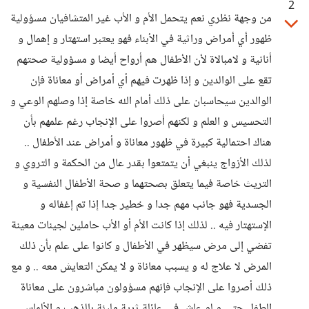
2
من وجهة نظري نعم يتحمل الأم و الأب غير المتشافيان مسؤولية
ظهور أي أمراض وراثية في الأبناء فهو يعتبر استهتار و إهمال و
أنانية و لامبالاة لأن الأطفال هم أرواح أيضا و مسؤولية صحتهم
تقع على الوالدين و إذا ظهرت فيهم أي أمراض أو معاناة فإن
الوالدين سيحاسبان على ذلك أمام الله خاصة إذا وصلهم الوعي و
التحسيس و العلم و لكنهم أصروا على الإنجاب رغم علمهم بأن
هناك احتمالية كبيرة في ظهور معاناة و أمراض عند الأطفال ..
لذلك الأزواج ينبغي أن يتمتعوا بقدر عال من الحكمة و التروي و
التريث خاصة فيما يتعلق بصحتهما و صحة الأطفال النفسية و
الجسدية فهو جانب مهم جدا و خطير جدا إذا تم إغفاله و
الإستهتار فيه .. لذلك إذا كانت الأم أو الأب حاملين لجينات معينة
تفضي إلى مرض سيظهر في الأطفال و كانوا على علم بأن ذلك
المرض لا علاج له و يسبب معاناة و لا يمكن التعايش معه .. و مع
ذلك أصروا على الإنجاب فإنهم مسؤولون مباشرون على معاناة
الطفل حتى و لو عاش في عائلة ثرية مليئة بالذهب و الألماس ..