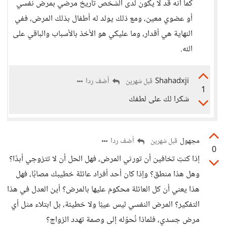
كما أنه قد لا يكون لدى الشخص تاريخ مرضي بمرض نفسي
أو عضوي معين، ومع ذلك يولد له أطفال بذلك المرض، ففي
النهاية هي أقدار، وما عليكي هو الأخذ بالأسباب والباقي على
الله.
Shahadxji
أضف ردا
قبل شهرين
1
شكرا لك على لطفك
مجهول
أضف ردا
قبل شهرين
0
إذا كنتِ تخافين أن تورثي المرض، فهل الحل أن لا تتزوجي أبدًا؟
وهل هذا منطق؟ وإذا كان أحد أفراد عائلة خطيبك مصابًا، فهل
هذا يعني أن كل العائلة محكوم عليها بالمرض؟ أين العدل في هذا
التفكير؟ المرض النفسي ليس عيبًا ولا خطيئة، بل ابتلاء مثل أي
مرض جسدي، فلماذا نُحوّله إلى وصمة تهدد الزواج؟