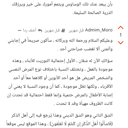
بأن يبعد عنك تلك الوساوس ويتمم أمورك على خير ويرزقك
الذرية الصالحة السليمة.
Admim_Moro
أضف ردا
قبل شهرين
قبل شهرين
1
وعليكم السلام ورحمة الله وبركاته ، سأكون صريحاً في إجابتي
وأتمنى ألا تغضب صراحتي أحد .
سؤالكِ الآن له شقان ، الأول إحتمالية التوريث للأبناء ، وهذه
موجودة بالفعل ، وتختلف النسبة باختلاف نوع المرض النفسي
والشخص المريض هل هو أحد الأبوين أو كلاهما معاً أو أحد
الأقرباء ، ولكنها تظل موجودة ، كما أن وجود النسبة لا يعني أن
إصابة الأطفال بالمرض حتمية وإنما فقط احتمالية قد تحدث إن
كانت الظروف مهيأة وقد لا تحدث .
الشق الثاني وهو الشق الديني وهذا يُرجَع فيه إلى أهل الذكر
(فَاسْأَلُوا أَهْلَ الذِّكْرِ إِن كُنتُمْ لَا تَعْلَمُونَ) ، وهذا الموقع ليس موقعاً