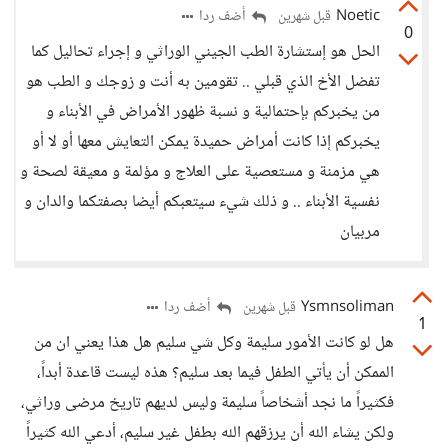
Noetic
أضف ردا
قبل شهرين
0
الحل هو إستشارة الطب الجيني الوراثي و إجراء تحاليل كما
تفضل الأخ الذي قبلي .. تقومين به أنت و زوجك و الطب هو
من يخبركم بإحتمالية و نسبة ظهور الأمراض في الأبناء و
يخبركم إذا كانت أمراض حميدة يمكن التعايش معها أو لا أو
هي مزمنة و مستعصية على العلاج و مؤلمة و معيقة لصحة و
نفسية الأبناء .. و ذلك شيء سيتعبكم أيضا بصفتكما والدان و
مربيان
Ysmnsoliman
أضف ردا
قبل شهرين
1
هل لو كانت الأمور سليمة وكل شي سليم هل هذا يعني ان من
الممكن أن يأتي الطفل فيما بعد سليم؟ هذه ليست قاعدة أبداً،
فكثيراً ما نجد أشخاصاً سليمة وليس لديهم تاريخ مرضى وراثي،
ولكن يشاء الله أن يرزقهم الله بطفل غير سليم، أدعي الله كثيراً