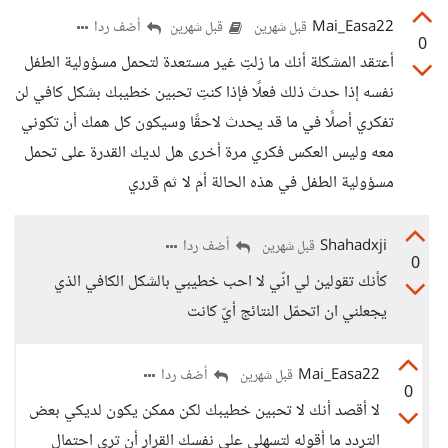
Mai_Easa22
أضف ردا
قبل شهرين
قبل شهرين
0
أعتقد المشكلة أنك ما زلتِ غير مستعدة لتحمل مسؤولية الطفل
نفسه إذا حدث ذلك فعلًا فإذا كنتِ تحبين خطيبك بشكل كافي لن
تفكري أصلًا في ما قد يحدث لاحقًا وسيكون كل همك أن تكوني
معه وليس العكس فكري مرة أخرى هل لديك القدرة على تحمل
مسؤولية الطفل في هذه الحالة أم لا ثم قرري
Shahadxji
أضف ردا
قبل شهرين
0
كأنك تقولين لي انّي لا احب خطيبي بالشكل الكافي الذي
يجعلني ان اتحمّل النتائج أيّ كانت
Mai_Easa22
أضف ردا
قبل شهرين
0
لا أقصد أنك لا تحبين خطيبك لكن ممكن يكون لديكي بعض
التردد ما أقوله لتسهلي على نفسك القرار أن تري احتمال