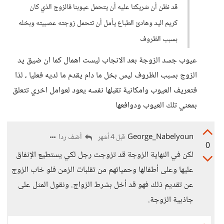
قد نظن أن شريكنا عليه أن يتحمل عيوبنا فالزوج الذي كان
كريم اليد وهادئ الطباع يأمل أن تتحمل زوجته عصبيته وبخله
بسبب الظروف
عيوب جسد الزوجة بعد الانجاب ليست اهمال كما ان ضيق يد
الزوج بسبب الظروف ليس بخل ما دام يقدم ما لديه فعليا ، لذا
فتعريف العيوب وامكانية تقبلها نفسه يعود لعوامل اخري تتعلق
بمعني تلك العيوب ودوافعها
George_Nabelyoun
أضف ردا
قبل 4 أشهر
0
لكن في النهاية الزوجة قد تزوجت رجل لكي يستطيع الإنفاق
عليها وعلى أطفالها وحمياتهم من تقلبات الزمن فلو خاب الزوج
عن تقديم ذلك فهو قد أخل بشرط الزواج. ونقول المثل على
جاذبية الزوجة.