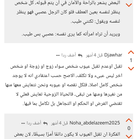
البعض يشعر بالراحة والأمان في أن يتم قبوله، كل شخص
ينظر لنفسه بعين العطف فلو كان الرجل عصبي فهو ينظر
لنفسه ويقول: لكنني طيب.
ويريد أن تراه امرأته كما يرى نفسه: عصبي بس طيب.
Djawhar
أضف ردا
قبل 4 أشهر
1
تقبل اوعدم تقبل عيوب شخص سواء زوج او زوجة او شخص
اخر ليس عبىء ولا تكلف، الاصح حسب اعتقادي انه لا يوجد
شخص كامل اصلا، فلكل نقصه او عيوبه ونحن نتعايش معها منها
من نغيرها ومنها من تبقى، فالحياة الزوحية تعايش فعلي لا
تقتضي الفرض او الحكم او التجاهل بل تكامل بما فيها.
Noha_abdelazeem2025
أضف ردا
قبل 4 أشهر
0
الفكرة ان تقبّل العيوب لا يكون دائمًا أمرًا بسيطًا، لان بعض