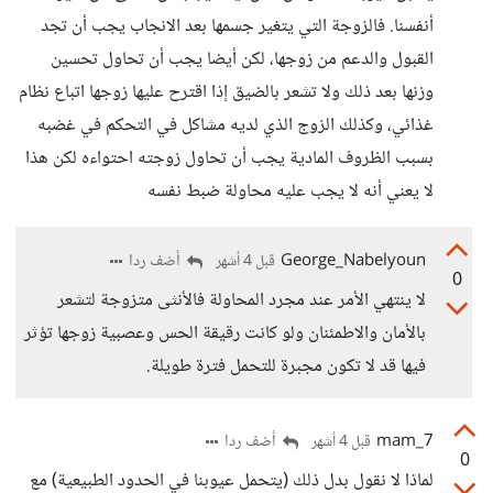
أنفسنا. فالزوجة التي يتغير جسمها بعد الانجاب يجب أن تجد
القبول والدعم من زوجها، لكن أيضا يجب أن تحاول تحسين
وزنها بعد ذلك ولا تشعر بالضيق إذا اقترح عليها زوجها اتباع نظام
غذائي، وكذلك الزوج الذي لديه مشاكل في التحكم في غضبه
بسبب الظروف المادية يجب أن تحاول زوجته احتواءه لكن هذا
لا يعني أنه لا يجب عليه محاولة ضبط نفسه
George_Nabelyoun
أضف ردا
قبل 4 أشهر
0
لا ينتهي الأمر عند مجرد المحاولة فالأنثى متزوجة لتشعر
بالأمان والاطمئنان ولو كانت رقيقة الحس وعصبية زوجها تؤثر
فيها قد لا تكون مجبرة للتحمل فترة طويلة.
mam_7
أضف ردا
قبل 4 أشهر
0
لماذا لا نقول بدل ذلك (يتحمل عيوبنا في الحدود الطبيعية) مع