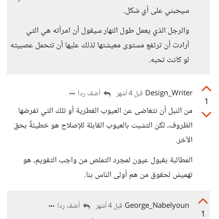
سيحبني على أي شكل.
والرجل الذي يعمل طول النهار سيقول أن امرأته هي التي
أرادت أن ترتفع مستوى معيشتها لذلك عليها أن تتحمل عصبيته
لو كانت تحبه.
Design_Writer
أضف ردا
قبل 4 أشهر
1
من النبل أن نتغاضى عن العيوب الفطرية أو تلك التي تفرضها
الظروف، لكن التشبث بالعيوب القابلة للإصلاح هو خطيئةٌ بحق
الآخر.
المطالبة بقبول عيون لمجرد التملص من واجب التقويم، هو
تهميش لحقوق من هم أولى الناس بنا.
George_Nabelyoun
أضف ردا
قبل 4 أشهر
1