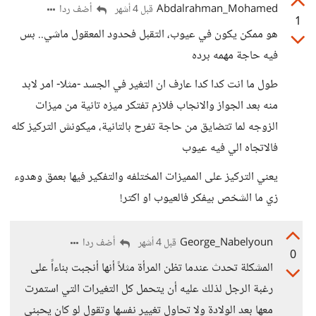
Abdalrahman_Mohamed
أضف ردا
قبل 4 أشهر
1
هو ممكن يكون في عيوب، التقبل فحدود المعقول ماشي.. بس
فيه حاجة مهمه برده
طول ما انت كدا كدا عارف ان التغير في الجسد -مثلا- امر لابد
منه بعد الجواز والانجاب فلازم تفتكر ميزه تانية من ميزات
الزوجه لما تتضايق من حاجة تفرح بالتانية، ميكونش التركيز كله
فالاتجاه الي فيه عيوب
يعني التركيز على المميزات المختلفه والتفكير فيها بعمق وهدوء
زي ما الشخص بيفكر فالعيوب او اكتر!
George_Nabelyoun
أضف ردا
قبل 4 أشهر
0
المشكلة تحدث عندما تظن المرأة مثلاً أنها أنجبت بناءاً على
رغبة الرجل لذلك عليه أن يتحمل كل التغيرات التي استمرت
معها بعد الولادة ولا تحاول تغيير نفسها وتقول لو كان يحبني