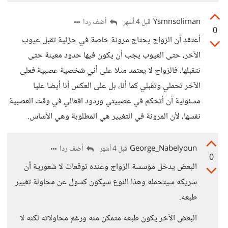
Ysmnsoliman
أضف ردا
قبل 4 أشهر
0
أعتقد أن الزواج يحتاج مرونة خاصة في جزئية تقبل عيوب
الآخر، حتى العيوب يجب أن يكون فيها حدود معينة حتى
نتقبلها، فالزواج لا يعتمد مثلا على أني شخصية عصبية فعلى
الآخر تحملي وتقبلي كما أنا، بل على العكس أنا أيضا عليا
مسئولية أن أتحكم في عصبيتي وردود افعالي في وقت العصبية
نفسها، لأن المرونة في التغيير هي المطلوبة وهي الأساس.
George_Nabelyoun
أضف ردا
قبل 4 أشهر
0
البعض يدخل مؤسسة الزواج وعنده توقعات لا شعورية أن
شريكه سيتحمله وهذا النوع سيكون كسول عن محاولة تغيير
طبعه.
البعض الآخر يكون طبعه متمكن منه ورغم محاولاته لكنه لا