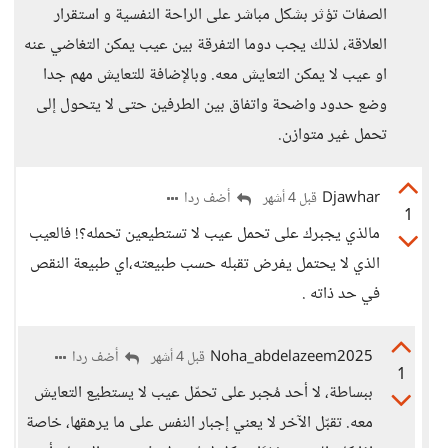
الصفات تؤثر بشكل مباشر على الراحة النفسية و استقرار
العلاقة، لذلك يجب دوما التفرقة بين عيب يمكن التغاضي عنه
او عيب لا يمكن التعايش معه. وبالإضافة للتعايش مهم جدا
وضع حدود واضحة واتفاق بين الطرفين حتى لا يتحول إلى
تحمل غير متوازن.
Djawhar
أضف ردا
قبل 4 أشهر
1
مالذي يجبرك على تحمل عيب لا تستطيعين تحمله؟! فالعيب
الذي لا يحتمل يفرض تقبله حسب طبيعته،اي طبيعة النقص
في حد ذاته .
Noha_abdelazeem2025
أضف ردا
قبل 4 أشهر
1
ببساطة، لا أحد مُجبر على تحمّل عيب لا يستطيع التعايش
معه. تقبّل الآخر لا يعني إجبار النفس على ما يرهقها، خاصة