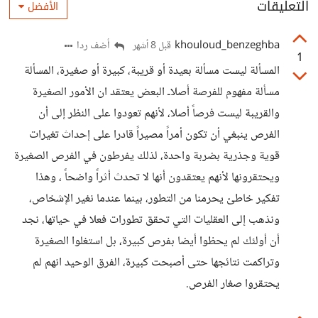
التعليقات
الأفضل
khouloud_benzeghba
أضف ردا
قبل 8 أشهر
1
المسألة ليست مسألة بعيدة أو قريبة، كبيرة أو صغيرة، المسألة
مسألة مفهوم للفرصة أصلاـ البعض يعتقد ان الأمور الصغيرة
والقريبة ليست فرصاً أصلا، لأنهم تعودوا على النظر إلى أن
الفرص ينبغي أن تكون أمراً مصيراً قادرا على إحداث تغيرات
قوية وجذرية بضربة واحدة، لذلك يفرطون في الفرص الصغيرة
ويحتقرونها لأنهم يعتقدون أنها لا تحدث أثراً واضحاً ، وهذا
تفكير خاطئ يحرمنا من التطور، بينما عندما نغير الإشخاص،
ونذهب إلى العقليات التي تحقق تطورات فعلا في حياتها، نجد
أن أولئك لم يحظوا أيضا بفرص كبيرة، بل استغلوا الصغيرة
وتراكمت نتائجها حتى أصبحت كبيرة، الفرق الوحيد انهم لم
يحتقروا صغار الفرص.