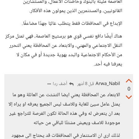
العاصمة مليئة بالبنوك وحاضنات الأعمال، والمستشارين
القانونيين، والمستثمرين الذين يمولون هذه الأفكار.
الإبداع في المحافظات فقط يتطلب غالبًا جهدًا مضاعفًا.
هناك أيضًا دافع نفسي قوي هو برستيج العاصمة، فهي تمثل مركز
الثقل الاجتماعي والمهني، والابتعاد عن المحافظة يعني التحرر
من الأحكام الاجتماعية والبدء بهوية جديدة أو في مكان لا
يعرفنا فيه أحد.
Arwa_Nabil
أضف ردا
قبل 8 أشهر
0
الابتعاد عن المحافظة يعني ايضا التشتت عن العائلة وهو ما
يمثل عامل سيئ للغاية وللاسف ليس الجميع يعرفه او يراه إلا
بعد ان يتعرض له وفي هذه الحالة تكون الفرصة للتراجع غير
موجودة للاسف ويعيش مشتتًا للباقي من حياته
لذلك ارى ان الاستثمار في المحافظات قد يحتاج الى مجهود