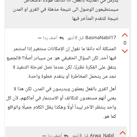
يدرس في المدينة بالفعل، اذا تكاتف هؤلاء الاشخاص
سيستطيعون الوصول الى نتيجة مذهلة في القرى او المدن
نتيجة للتقدم المتأخر فيها
BasmaNabil17
أضف ردا
قبل 8 أشهر
0
المشكلة أنه دائمًا ما نقول إن الإمكانات ستتغير إذا استثمر
فيها أحد، لكن السؤال الحقيقي هو: من سيبادر أصلًا؟ فالجميع
يتفق على الفكرة نظريًا، لكن عندما نصل لمرحلة التنفيذ لا
نجد من يتحمل المخاطرة أو يتقدم خطوة واحدة.
أهل القرى بالفعل يعملون ويدرسون في المدن، لكن هذا لا
يعني أنهم مستعدون للتكاتف أو الاستثمار في أماكنهم، لأن كل
واحد ينتظر الآخر ليبدأ أولًا وهكذا يظل الكلام جميلًا والواقع
كما هو.
Arwa_Nabil
أضف ردا
قبل 8 أشهر