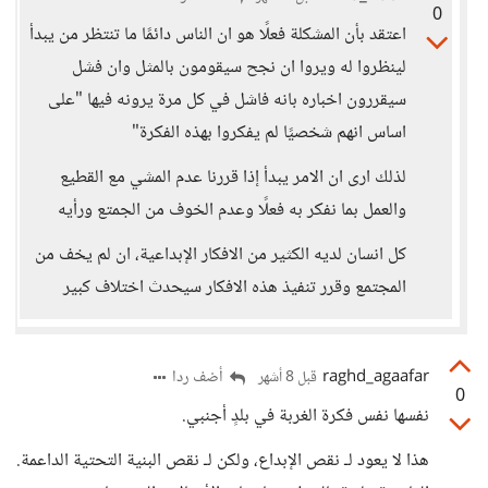
0
اعتقد بأن المشكلة فعلًا هو ان الناس دائمًا ما تنتظر من يبدأ
لينظروا له ويروا ان نجح سيقومون بالمثل وان فشل
سيقررون اخباره بانه فاشل في كل مرة يرونه فيها "على
اساس انهم شخصيًا لم يفكروا بهذه الفكرة"
لذلك ارى ان الامر يبدأ إذا قررنا عدم المشي مع القطيع
والعمل بما نفكر به فعلًا وعدم الخوف من الجمتع ورأيه
كل انسان لديه الكثير من الافكار الإبداعية، ان لم يخف من
المجتمع وقرر تنفيذ هذه الافكار سيحدث اختلاف كبير
raghd_agaafar
أضف ردا
قبل 8 أشهر
0
نفسها نفس فكرة الغربة في بلدٍ أجنبي.
هذا لا يعود لـ نقص الإبداع، ولكن لـ نقص البنية التحتية الداعمة.