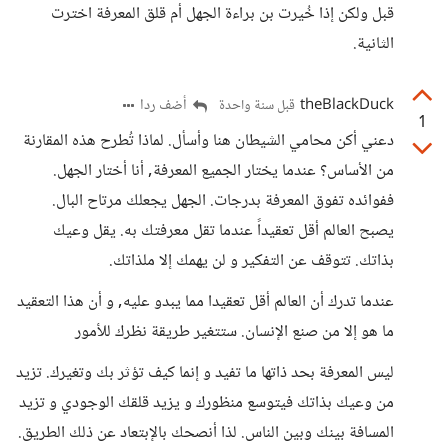
قبل ولكن إذا خُيرت بن براءة الجهل أم قلق المعرفة اخترت
الثانية.
theBlackDuck
أضف ردا
قبل سنة واحدة
1
دعني أكن محامي الشيطان هنا وأسأل. لماذا تُطرح هذه المقارنة
من الأساس؟ عندما يختار الجميع المعرفة, أنا أختار الجهل.
ففوائده تفوق المعرفة بدرجات. الجهل يجعلك مرتاح البال.
يصبح العالم أقل تعقيداً عندما تقل معرفتك به. يقل وعيك
بذاتك. تتوقف عن التفكير و لن يهمك إلا ملذاتك.
عندما تدرك أن العالم أقل تعقيدا مما يبدو عليه, و أن هذا التعقيد
ما هو إلا من صنع اﻹنسان. ستتغير طريقة نظرك للأمور
ليس المعرفة بحد ذاتها ما تفيد و إنما كيف تؤثر بك وتغيرك. تزيد
من وعيك بذاتك فيتوسع منظورك و يزيد قلقك الوجودي و تزيد
المسافة بينك وبين الناس. لذا أنصحك بالإبتعاد عن ذلك الطريق.