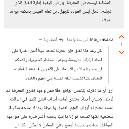
المشكلة ليست في المعرفة، بل في كيفية إدارة القلق الذي
تجلبه. الحل ليس العودة للجهل، بل تعلم العيش بحكمة مع ما
نعرف
Mai_Easa22
أضف ردا
قبل سنة واحدة
1
لكن رغم هذا القلق، فإن المعرفة تمنحنا شيئاً أثمن: القدرة على
اتخاذ قرارات مدروسة، وتجنب المخاطر الحقيقية، والتحكم
في مصيرنا بدلاً من الاعتماد على الآخرين. قد نفقد الطمأنينة
العمياء، لكننا نكتسب الثقة المبنية على الفهم والخبرة.
أرى أن ما ذكرته يُلامس الواقع حقًا فمن وجهة نظري المعرفة قد
تُربك الإنسان أحيانًا وتفتح أمامه أبواب القلق لكنها في الوقت
نفسه تفتح له أبواب الفهم العميق والنجاة ربما لا تمنحه سكينة
سطحية لكنها تمنحه توازنًا داخليًا يجعله أكثر قدرة على مواجهة
المواقف بثبات وبصيرة أوسع وفي المقابل لا يمكن إنكار أن