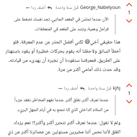
George_Nabelyoun
أضف ردا
قبل سنة واحدة
1
الآن عندما تجلس في المقعد الجانبي، تجد نفسك تضغط على
فرامل وهمية، وتشد على المقعد في المنعطفات،
هذا حقيقي أخي😄 لكني أفضل الحذر عن عدم المعرفة، فلو
أخطأ السائق ولاحظنا أنه يقوم بحركات خطيرة أو يقود باستهتار
على الطريق، فمعرفتنا ستقودنا أن نخبره أن يهدىء من قيادته،
وقد حدث ذلك أمامي أكثر من مرة.
kjhj
أضف ردا
قبل سنة واحدة
1
عندما نعرف أكثر، نقلق أكثر. عندما نفهم المخاطر، نفقد جزءاً
من السلام الداخلي الذي كنا نتمتع به في أيام الجهل البريء.
ولمَ لا نقول: عندما نعرف أكثر نتحرر أكثر وأكثر؟! نعم يزداد
القلق لأننا نحس أننا مخيرين مسئولين عن مصائرنا أكثر من ذي