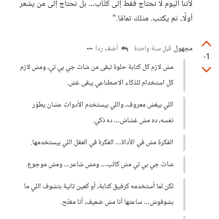
لأننا اليوم لا نحتاج فقط إلى كتّاب… بل نحتاج إلى من يشعر
أولًا، ثم يكتب. مثلك تمامًا."
مجهول
أضف ردا
قبل سنة واحدة
-1
مش لازم كل كتابة حلوة تبقى من شات جي بي تي، ومش لازم
كل استخدام للذكاء الاصطناعي يبقى غش.
اللي بيغش معروف، واللي بيستخدم الأدوات عشان يطوّر
نفسه، ده مش غشاش… ده ذكي.
الفكرة مش في الأداة… الفكرة في العقل اللي بيستخدمها.
شات جي بي تي مش كاتب… ومش شاعر… ومش موجوع.
لكن لما أستخدمه كرفيق كتابة، أو كعين تانية بتشوف اللي ما
بشوفوش… ساعتها أنا مش ضعيف، أنا مفتّح.