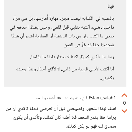
فينا.
بالنسبة لي، الكتابة ليست مجرّد مهارة أُمارسها، بل هي مرآة
داخلية، شيء أكتبه بقلبي قبل قلمي. وحين يشكّ أحدهم في
صدق ما أكتب ولو من باب الدهشة أو المقارنة أشعر أن شيئًا
شخصيًا جدًا قد هُزّ في العمق.
ربما بدا تأثري كبيرًا، لكننا لا نختار دائمًا ما يؤلمنا.
أنا أكتب لأبقى قريبة من ذاتي، لا لأُقنع أحدًا. وهذا وحده
يكفيني.
Eslam_salah1
أضف ردا
قبل سنة واحدة
0
آسف لهذا الشعور، ونصيحتي قبل أن تعرضي تحفة تأكدي أن من
يراها حقا يقدر التحف فلا أظنه كان كذلك، وتأكدي أن يكون
مصدق لك فهو لم يكن كذلك.