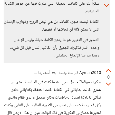
شكراً لكِ على كلماتك العميقة التي عبّرتِ فيها عن جوهر الكتابة
الحقيقية.
الكتابة ليست مجرد كلمات، بل هي نبض الروح وتجارب الإنسان
التي لا يمكن لآلة أن تحاكيها أو تفهمها.
الصدق في التعبير هو ما يمنح للكلمة حياة، وليس الإتقان
وحده. أقدر تذكيرك الجميل بأن الكاتب إنسان قبل كل شيء،
وهذا هو سرّ الإبداع الحقيقي.
Ayman2010
أضف ردا
قبل سنة واحدة
0
تذكرت موقفا" حصل معي عندما كنت في الخامسة عشر من
عمري ،كانت بداياتي في الكتابة ،كنت احتفظ بكتاباتي دفتر
فتأتى لزيارتنا استاذ الرياضيات وكان صديق والدي فقام والدي
بكل فخر باطلاعه على نصوصي الأدبية الغالية على القلبي وكنت
اعتبرها عصارتي الفكرية في ذاك الوقت غير ان هذا الارعن قال