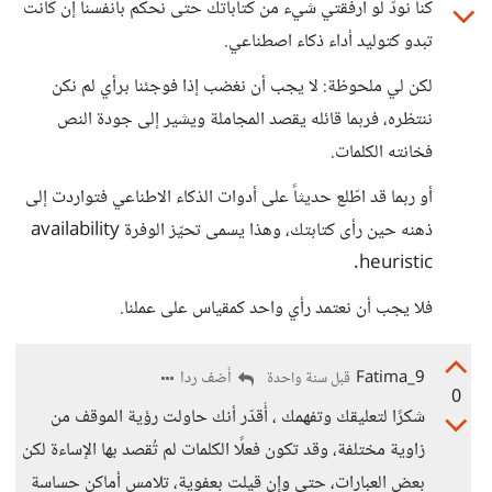
كنا نودّ لو أرفقتي شيء من كتاباتك حتى نحكم بأنفسنا إن كانت
تبدو كتوليد أداء ذكاء اصطناعي.
لكن لي ملحوظة: لا يجب أن نغضب إذا فوجئنا برأي لم نكن
ننتظره، فربما قائله يقصد المجاملة ويشير إلى جودة النص
فخانته الكلمات.
أو ربما قد اطّلع حديثاً على أدوات الذكاء الاطناعي فتواردت إلى
ذهنه حين رأى كتابتك، وهذا يسمى تحيّز الوفرة availability
heuristic.
فلا يجب أن نعتمد رأي واحد كمقياس على عملنا.
Fatima_9
أضف ردا
قبل سنة واحدة
0
شكرًا لتعليقك وتفهمك ، أُقدّر أنك حاولت رؤية الموقف من
زاوية مختلفة، وقد تكون فعلًا الكلمات لم تُقصد بها الإساءة لكن
بعض العبارات، حتى وإن قيلت بعفوية، تلامس أماكن حساسة