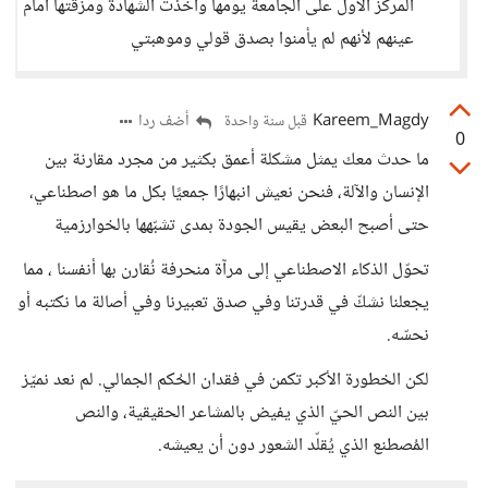
المركز الأول على الجامعة يومها واخذت الشهادة ومزقتها أمام
عينهم لأنهم لم يأمنوا بصدق قولي وموهبتي
Kareem_Magdy
أضف ردا
قبل سنة واحدة
0
ما حدث معك يمثل مشكلة أعمق بكثير من مجرد مقارنة بين
الإنسان والآلة، فنحن نعيش انبهارًا جمعيًا بكل ما هو اصطناعي،
حتى أصبح البعض يقيس الجودة بمدى تشبّهها بالخوارزمية
تحوّل الذكاء الاصطناعي إلى مرآة منحرفة نُقارن بها أنفسنا ، مما
يجعلنا نشكّ في قدرتنا وفي صدق تعبيرنا وفي أصالة ما نكتبه أو
نحسّه.
لكن الخطورة الأكبر تكمن في فقدان الحُكم الجمالي. لم نعد نميّز
بين النص الحيّ الذي يفيض بالمشاعر الحقيقية، والنص
المُصطنع الذي يُقلّد الشعور دون أن يعيشه.