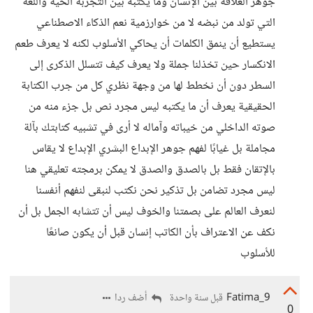
جوهر العلاقة بين الإنسان وما يكتبه بين التجربة الحية واللغة
التي تولد من نبضه لا من خوارزمية نعم الذكاء الاصطناعي
يستطيع أن ينمق الكلمات أن يحاكي الأسلوب لكنه لا يعرف طعم
الانكسار حين تخذلنا جملة ولا يعرف كيف تتسلل الذكرى إلى
السطر دون أن نخطط لها من وجهة نظري كل من جرب الكتابة
الحقيقية يعرف أن ما يكتبه ليس مجرد نص بل جزء منه من
صوته الداخلي من خيباته وآماله لا أرى في تشبيه كتابتك بآلة
مجاملة بل غيابًا لفهم جوهر الإبداع البشري الإبداع لا يقاس
بالإتقان فقط بل بالصدق والصدق لا يمكن برمجته تعليقي هنا
ليس مجرد تضامن بل تذكير نحن نكتب لنبقى لنفهم أنفسنا
لنعرف العالم على بصمتنا والخوف ليس أن تتشابه الجمل بل أن
نكف عن الاعتراف بأن الكاتب إنسان قبل أن يكون صانعًا
للأسلوب
Fatima_9
أضف ردا
قبل سنة واحدة
0