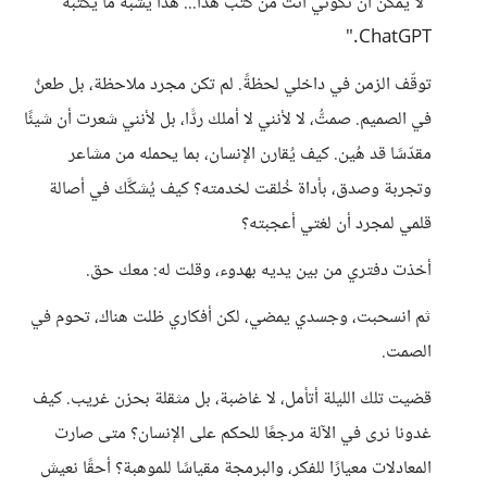
"لا يمكن أن تكوني أنت من كتب هذا... هذا يشبه ما يكتبه
ChatGPT."
توقّف الزمن في داخلي لحظةً. لم تكن مجرد ملاحظة، بل طعنٌ
في الصميم. صمتُّ، لا لأنني لا أملك ردًّا، بل لأنني شعرت أن شيئًا
مقدّسًا قد هُين. كيف يُقارن الإنسان، بما يحمله من مشاعر
وتجربة وصدق، بأداة خُلقت لخدمته؟ كيف يُشكَّك في أصالة
قلمي لمجرد أن لغتي أعجبته؟
أخذت دفتري من بين يديه بهدوء، وقلت له: معك حق.
ثم انسحبت، وجسدي يمضي، لكن أفكاري ظلت هناك، تحوم في
الصمت.
قضيت تلك الليلة أتأمل، لا غاضبة، بل مثقلة بحزن غريب. كيف
غدونا نرى في الآلة مرجعًا للحكم على الإنسان؟ متى صارت
المعادلات معيارًا للفكر، والبرمجة مقياسًا للموهبة؟ أحقًا نعيش