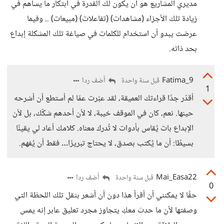
مديري المشاريع هو أن يكون لك القدرة في أبتكار ما يساهم في
زيادة تلك الأجزاء (مشاهدات) (تفاعلات) (مبيعات) .. وفيما
عرضت يبدو أن استخدام للكلمات في صياغة تلك المشكلة إبداع
بحد ذاته.
Fatima_9
أضف ردا
قبل سنة واحدة
1
أقدّر جدًا قراءتك العميقة، لقد عبّرت عمّا لم أستطع أن أشرحه
حينها. نعم، كان في الموقف خيبة، لا لأن أحدهم شكّك، بل لأن
الإبداع بات يُقاس بأدوات لا تُدرك معناه. كلامك أعاد لي يقينًا
بسيطًا: أن ما يُكتب بصدق، لا يحتاج تبريرًا… فقط أن يُفهم.
Mai_Easa22
أضف ردا
قبل سنة واحدة
0
حقًا لا يمكنني أن أقرأ هذا دون أن أشعر بثقل تلك اللحظة التي
وصفتها لأن ما حدث معكِ يتجاوز مجرد تعليق عابر إنه يمس