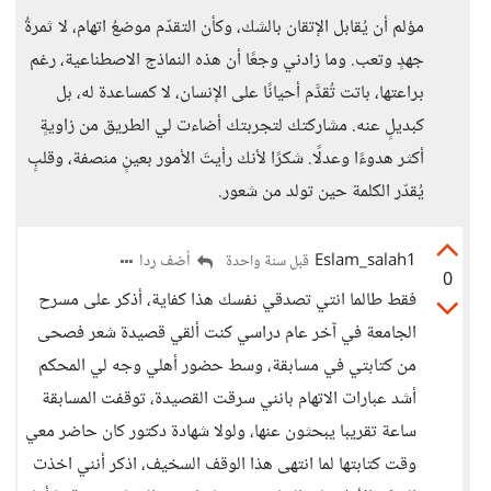
مؤلم أن يُقابل الإتقان بالشك، وكأن التقدّم موضعُ اتهام، لا ثمرةُ
جهدٍ وتعب. وما زادني وجعًا أن هذه النماذج الاصطناعية، رغم
براعتها، باتت تُقدَّم أحيانًا على الإنسان، لا كمساعدة له، بل
كبديلٍ عنه. مشاركتك لتجربتك أضاءت لي الطريق من زاويةٍ
أكثر هدوءًا وعدلًا. شكرًا لأنك رأيتَ الأمور بعينٍ منصفة، وقلبٍ
يُقدّر الكلمة حين تولد من شعور.
Eslam_salah1
أضف ردا
قبل سنة واحدة
0
فقط طالما انتي تصدقي نفسك هذا كفاية، أذكر على مسرح
الجامعة في آخر عام دراسي كنت ألقي قصيدة شعر فصحى
من كتابتي في مسابقة، وسط حضور أهلي وجه لي المحكم
أشد عبارات الاتهام بانني سرقت القصيدة، توقفت المسابقة
ساعة تقريبا يبحثون عنها، ولولا شهادة دكتور كان حاضر معي
وقت كتابتها لما انتهى هذا الوقف السخيف، اذكر أنني اخذت