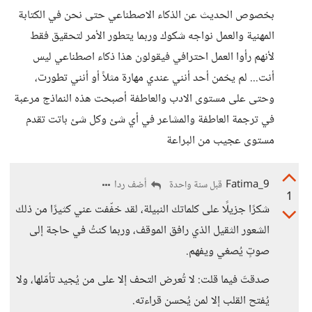
بخصوص الحديث عن الذكاء الاصطناعي حتى نحن في الكتابة
المهنية والعمل نواجه شكوك وربما يتطور الأمر لتحقيق فقط
لأنهم رأوا العمل احترافي فيقولون هذا ذكاء اصطناعي ليس
أنت... لم يخمن أحد أنني عندي مهارة مثلاً أو أنني تطورت،
وحتى على مستوى الادب والعاطفة أصبحت هذه النماذج مرعبة
في ترجمة العاطفة والمشاعر في أي شئ وكل شئ باتت تقدم
مستوى عجيب من البراعة
Fatima_9
أضف ردا
قبل سنة واحدة
1
شكرًا جزيلًا على كلماتك النبيلة، لقد خفّفت عني كثيرًا من ذلك
الشعور الثقيل الذي رافق الموقف، وربما كنتُ في حاجة إلى
صوتٍ يُصغي ويفهم.
صدقتَ فيما قلت: لا تُعرض التحف إلا على من يُجيد تأمّلها، ولا
يُفتح القلب إلا لمن يُحسن قراءته.