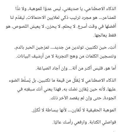
الذكاء الاصطناعي، يا صديقتي، ليس عدوًا للموهبة، ولا ندًّا
للمشاعر… هو مجرد ترتيب ذكي لملايين الاحتمالات، ليقدّم لنا
أفضلها في وقت أسرع. لا يحلم، لا يحزن، لا يعيش النُصوص، هو
فقط يعالجها.
أنتِ، حين تكتبين، تولدين من جديد… تمزجين الحبر بالدم،
وتنسجين الكلمات من وهج التجربة لا من أرشيف البيانات.
أما هو، فليس أكثر من آلة... وإن أجاد الصياغة.
الذكاء الاصطناعي لا يُقلّل من قيمة ما تكتبين، بل يُسلّط الضوء
عليها، لأنه حين يُقارَن نصّك به، فهذا يعني أنك سبقتِه في
الجودة، حتى وإن لم يقصد الآخر ذلك.
الموهبة الحقيقية لا تُقارن… لأنها ببساطة لا تُكرَّر.
فواصلي الكتابة. وارفعي رأسك عاليًا.