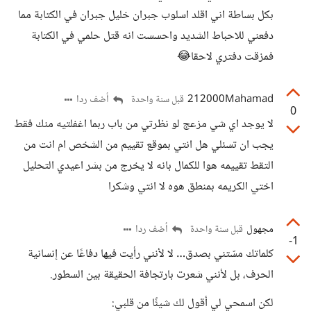
بكل بساطة اني اقلد اسلوب جبران خليل جبران في الكتابة مما
دفعني للاحباط الشديد واحسست انه قتل حلمي في الكتابة
فمزقت دفتري لاحقا😂
212000Mahamad
أضف ردا
قبل سنة واحدة
0
لا يوجد اي شي مزعج لو نظرتي من باب ربما اغفلتيه منك فقط
يجب ان تسئلي هل انتي بموقع تقييم من الشخص ام انت من
التقط تقييمه هوا للكمال بانه لا يخرج من بشر اعيدي التحليل
اختي الكريمه بمنطق هوه لا انتي وشكرا
مجهول
أضف ردا
قبل سنة واحدة
-1
كلماتك مسّتني بصدق… لا لأنني رأيت فيها دفاعًا عن إنسانية
الحرف، بل لأنني شعرت بارتجافة الحقيقة بين السطور.
لكن اسمحي لي أقول لك شيئًا من قلبي: