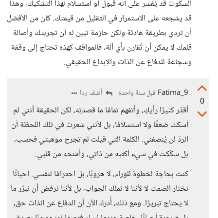
السكوت قد يُفسر على أنه قبول أو استسلام لهذا التشكيك، وهذا
قد يشجعه على الاستمرار في التقليل من قيمتك. كان من الأفضل
أن تردي بطريقة هادئة ولكن حازمة تبين له أن تجربتك وأصالة
قلمك لا يمكن أن تُقارن بأي آلة، فالمواقف كهذه تحتاج إلى وقفة
وشجاعة للدفاع عن الذات والإبداع الحقيقي.
Fatima_9
أضف ردا
قبل سنة واحدة
0
أقدّر كثيرًا رأيكِ، وأتفهم تمامًا ما قصدتِه، لكن الحقيقة أنني لم
أسكت ضعفًا ولا استسلامًا، بل لأنني شعرت في تلك اللحظة أن
الردّ لن يُنصفني. الكلمة التي قيلت لم تجرح موهبتي فحسب،
بل شكّكت في شيء أكتبه من ذاتي، وأمنحه من قلبي.
كنت بحاجة لخطوة للوراء، لا هروبًا، بل احترامًا لنفسي. أحيانًا
نختار الصمت لا لأننا لا نملك الجواب، بل لأننا نرفض أن نبرّر ما
لا يحتاج تبريرًا. ومع ذلك، أُدرك الآن أن الدفاع عن الذات حق،