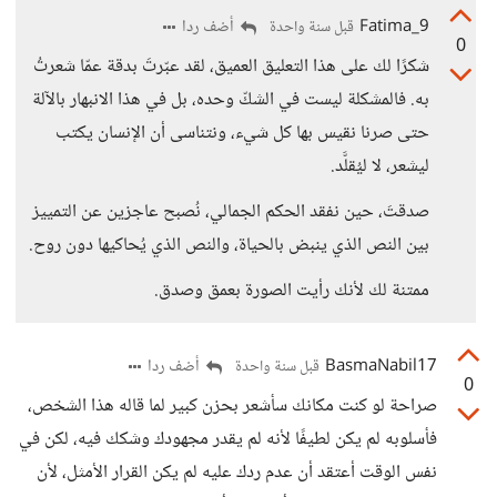
Fatima_9
أضف ردا
قبل سنة واحدة
0
شكرًا لك على هذا التعليق العميق، لقد عبّرتَ بدقة عمّا شعرتُ
به. فالمشكلة ليست في الشكّ وحده، بل في هذا الانبهار بالآلة
حتى صرنا نقيس بها كل شيء، ونتناسى أن الإنسان يكتب
ليشعر، لا ليُقلَّد.
صدقتَ، حين نفقد الحكم الجمالي، نُصبح عاجزين عن التمييز
بين النص الذي ينبض بالحياة، والنص الذي يُحاكيها دون روح.
ممتنة لك لأنك رأيت الصورة بعمق وصدق.
BasmaNabil17
أضف ردا
قبل سنة واحدة
0
صراحة لو كنت مكانك سأشعر بحزن كبير لما قاله هذا الشخص،
فأسلوبه لم يكن لطيفًا لأنه لم يقدر مجهودك وشكك فيه، لكن في
نفس الوقت أعتقد أن عدم ردك عليه لم يكن القرار الأمثل، لأن