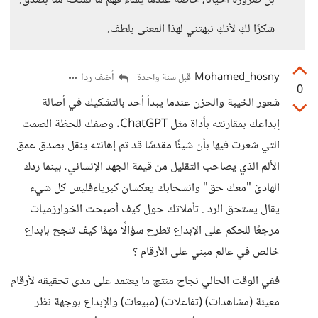
بل ضرورة أحيانًا، خاصة عندما يُساء فهم ما نمنحه منّا بصدق.
شكرًا لكِ لأنكِ نبهتني لهذا المعنى بلطف.
Mohamed_hosny
أضف ردا
قبل سنة واحدة
0
شعور الخيبة والحزن عندما يبدأ أحد بالتشكيك في أصالة
إبداعك بمقارنته بأداة مثل ChatGPT. وصفك للحظة الصمت
التي شعرت فيها بأن شيئًا مقدسًا قد تم إهانته ينقل بصدق عمق
الألم الذي يصاحب التقليل من قيمة الجهد الإنساني، بينما ردك
الهادئ "معك حق" وانسحابك يعكسان كبرياءفليس كل شيء
يقال يستحق الرد . تأملاتك حول كيف أصبحت الخوارزميات
مرجعًا للحكم على الإبداع تطرح سؤالًا مهمًا كيف تنجح بإبداع
خالص في عالم مبني على الأرقام ؟
ففي الوقت الحالي نجاح منتج ما يعتمد على مدى تحقيقه لأرقام
معينة (مشاهدات) (تفاعلات) (مبيعات) والإبداع بوجهة نظر