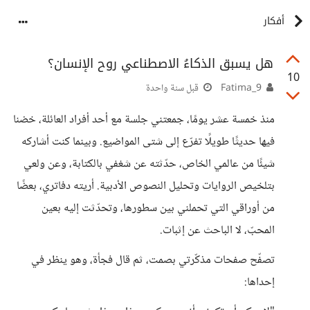
أفكار
هل يسبق الذكاءُ الاصطناعي روح الإنسان؟
10
Fatima_9
قبل سنة واحدة
منذ خمسة عشر يومًا، جمعتني جلسة مع أحد أفراد العائلة، خضنا
فيها حديثًا طويلًا تفرّع إلى شتى المواضيع. وبينما كنت أشاركه
شيئًا من عالمي الخاص، حدّثته عن شغفي بالكتابة، وعن ولعي
بتلخيص الروايات وتحليل النصوص الأدبية. أريته دفاتري، بعضًا
من أوراقي التي تحملني بين سطورها، وتحدّثت إليه بعين
المحبّ، لا الباحث عن إثبات.
تصفّح صفحات مذكّرتي بصمت، ثم قال فجأة، وهو ينظر في
إحداها: