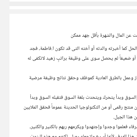
ل كما أخبرته والدته أو أخته التى قد تكون ا.فاطمة، فجد
أو ضعيفاً لم يحصل سوى على وظيفة براتبٍ زهيد لاتكفى له
ز وعمل بالطرق العادية كموظف وحقق نتائج وظيفة مرضية
لسوق وبدأ يتحرك ويتحدث بلغة السوق فتقبله السوق وبدأ
منتج رقمى أو من التكنولوجيا الحديثة عموماً فحقق الملايين
 هذا الجيل.
ء فعلموا وجدوا وإجتهدوا ويكرمهم ربهم بالكثير والكثير،
ذا الهدف لأنها أسرع ماتجعله يصل. لكنهم مع هذه البثوث