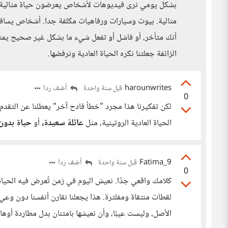
بشكل يومي نرى فيديوهات لأشخاص يعرضون حياة مثالية، أ
مثالية. بيوت وسيارات ورفاهيات مكلفة جدا. أشخاص يساف
أنك متأخر، أو فاشل أو تفعل شيء ما بشكل غير صحيح يمن
الزائفة جعلتنا نكره الحياة العادية ونرفضها.
harounwrites
أضف ردا
قبل سنة واحدة
0
لكن تفكيرنا هذا مجرد "خطأ فادح آخر" يعطلنا عن التقدم
الحياة العادية الروتينية، مثل
عائلة سعيدة،
أو
حياة بدو
Fatima_9
أضف ردا
قبل سنة واحدة
0
كلامك واقعي جدًا. نعيش اليوم في زمن تُعرض فيه الحياة ال
لقطات منتقاة ومفلترة. هذا يجعلنا نقارن أنفسنا دون وعي 
الأصل، وليست عيبًا، وأن نعيشها بامتنان بدل مطاردة أوها