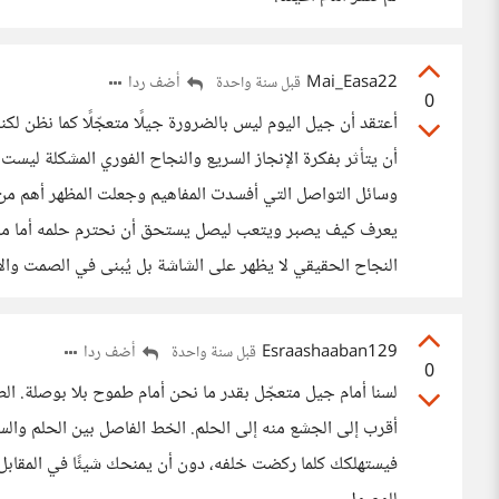
Mai_Easa22
أضف ردا
قبل سنة واحدة
0
أعتقد أن جيل اليوم ليس بالضرورة جيلًا متعجّلًا كما نظن 
أن يتأثر بفكرة الإنجاز السريع والنجاح الفوري المشكلة ليست
وسائل التواصل التي أفسدت المفاهيم وجعلت المظهر أهم من
يعرف كيف يصبر ويتعب ليصل يستحق أن نحترم حلمه أما من 
النجاح الحقيقي لا يظهر على الشاشة بل يُبنى في الصمت والا
Esraashaaban129
أضف ردا
قبل سنة واحدة
0
لسنا أمام جيل متعجّل بقدر ما نحن أمام طموح بلا بوصلة. 
أقرب إلى الجشع منه إلى الحلم. الخط الفاصل بين الحلم والسر
فيستهلكك كلما ركضت خلفه، دون أن يمنحك شيئًا في المقابل