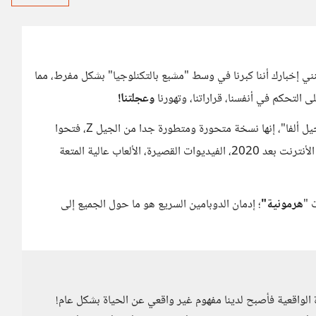
ذا الجيل العجيب الغريب "Generation Z" يمكنني إخبارك أننا كبرنا في وسط "مشبع بالتكنلوجيا" بشكل مفرط، مما
ى التحكم في أنفسنا، قراراتنا، وتهورنا
وعجلتنا!
وإن كان: لست خائفا من "الجيل Z" بقدر ما أنا خائف من "الجيل ألفا"، إنها نسخة متحورة ومتطورة جدا من الجيل Z، فتحوا
أعينهم على أوج درجات السيطرة الرقمية على حياة البشرية: الأنترنت بعد 2020، الفيديوات القصيرة، الألعاب عالية المتعة
 "
هرمونية"
؛ إدمان الدوبامين السريع هو ما حول الجميع إلى
ة الواقعية فأصبح لدينا مفهوم غير واقعي عن الحياة بشكل عام!