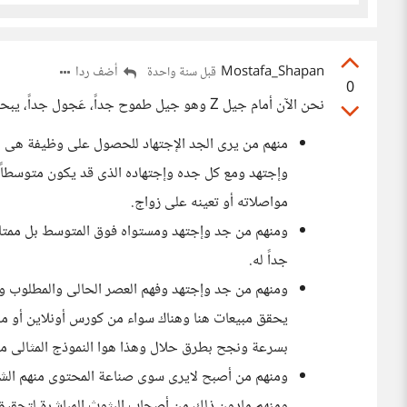
Mostafa_Shapan
أضف ردا
قبل سنة واحدة
0
نحن الآن أمام جيل Z وهو جيل طموح جداً، عَجول جداً، يبحث عن المال والشهرة بأقل جهد ممكن
منهم من يرى الجد الإجتهاد للحصول على وظيفة هى الح
وإجتهد ومع كل جده وإجتهاده الذى قد يكون متوسطاً 
مواصلاته أو تعينه على زواج.
ومنهم من جد وإجتهد ومستواه فوق المتوسط بل ممتا
جداً له.
ومنهم من جد وإجتهد وفهم العصر الحالى والمطلوب وا
يحقق مبيعات هنا وهناك سواء من كورس أونلاين أو من 
بسرعة ونجح بطرق حلال وهذا هوا النموذج المثالى من
ومنهم من أصبح لايرى سوى صناعة المحتوى منهم الشرفا
ومنهم مادون ذلك من أصحاب البثوث المباشرة لتحقيق ه