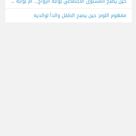
حين يصبح المستوى الاجتماعي بوابة الزواج… أم بوابة الخسارة؟
مفهوم اللوم: حين يصبح الطفل والداً لوالديه