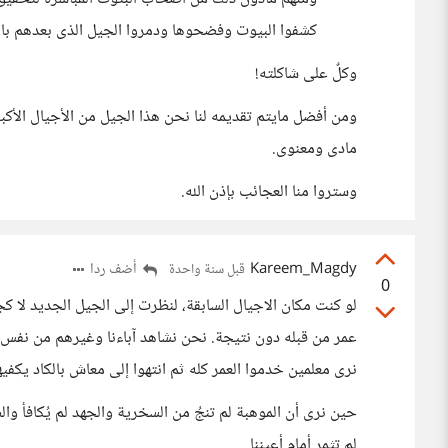
كشفوا البيوت وفضحوها ودمروا الجيل الذى بعدهم بال
وكلٌ على شاكلته!
ومن أفضل مايتم تقديمه لنا نحن هذا الجيل من الأجيال ال
مادى ومعنوى.
وستروا منا العجائب بإذن الله.
Kareem_Magdy
أضف ردا
قبل سنة واحدة
0
لو كنت مكان الاجيال السابقة، لنظرت إلى الجيل الجديد لا
عمر من قبله دون نتيجة. نحن نشاهد آباءنا وغيرهم من نفس الم
نرى معلمين خدموا العمر كله ثم انتهوا إلى معاش بالكاد يكفيه
حين نرى أن الموهبة لم تنجُ من السخرية والجهد لم يُكافأ وا
لم تثمر أمام أعيننا.