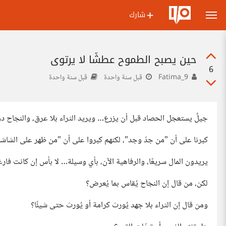
شارك
حين يصبح الطموح عطشًا لا يرتوي
6
Fatima_9
قبل سنة واحدة
قبل سنة واحدة
جيلٌ يستعجل الحصاد قبل أن يزرع… ويريد الثراء بلا عرق، والنجاح دو
كبرنا على أن "من جدّ وجد"، لكنهم كبروا على أن "من ظهر على الشا
يريدون المال سريعًا، والرفاهية الآن، بأي وسيلة… لا بأس إن كانت فارغ
لكن، من قال إن النجاح يُقاس بما يُعرض؟
ومن قال إن الثراء بلا جهد يُورث كرامة أو يُورث حتى شيئًا؟