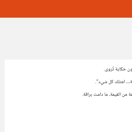
ن حكاية تُروى.
شة… امتلك كل شيء".
ة من القيمة، ما دامت براقة.