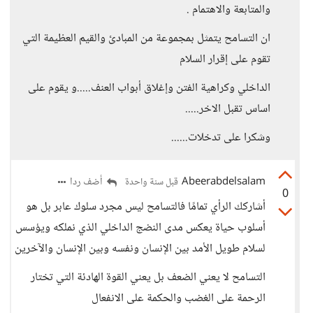
والمتابعة والاهتمام .
ان التسامح يتمثل بمجموعة من المبادئ والقيم العظيمة التي
تقوم على إقرار السلام
الداخلي وكراهية الفتن وإغلاق أبواب العنف.....و يقوم على
اساس تقبل الاخر.....
وشكرا على تدخلات......
Abeerabdelsalam
أضف ردا
قبل سنة واحدة
0
أشاركك الرأي تمامًا فالتسامح ليس مجرد سلوك عابر بل هو
أسلوب حياة يعكس مدى النضج الداخلي الذي نملكه ويؤسس
لسلام طويل الأمد بين الإنسان ونفسه وبين الإنسان والآخرين
التسامح لا يعني الضعف بل يعني القوة الهادئة التي تختار
الرحمة على الغضب والحكمة على الانفعال