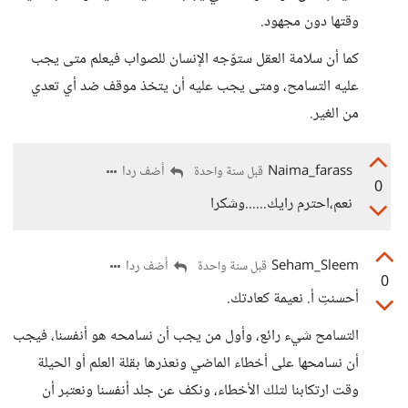
وقتها دون مجهود.
كما أن سلامة العقل ستوّجه الإنسان للصواب فيعلم متى يجب
عليه التسامح، ومتى يجب عليه أن يتخذ موقف ضد أي تعدي
من الغير.
Naima_farass
أضف ردا
قبل سنة واحدة
0
نعم،احترم رايك......وشكرا
Seham_Sleem
أضف ردا
قبل سنة واحدة
0
أحسنتِ أ. نعيمة كعادتك.
التسامح شيء رائع، وأول من يجب أن نسامحه هو أنفسنا، فيجب
أن نسامحها على أخطاء الماضي ونعذرها بقلة العلم أو الحيلة
وقت ارتكابنا لتلك الأخطاء، ونكف عن جلد أنفسنا ونعتبر أن