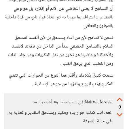
بين القلوب وتمنح العلاقات عمقًا إنسانيًا نادرًا لكنني أؤمن أيضًا
أن التسامح لا يعني التغاضي عن الألم أو إنكاره بل هو وعي
بالمشاعر واعتراف بما مررنا به ثم اتخاذ قرار نابع من قوة داخلية
بالتجاوز والتعافي
فنحن لا نسامح لأن من أساء يستحق بل لأن أنفسنا تستحق
السلام والتسامح الحقيقي يبدأ من الداخل من نظرتنا لأنفسنا
ولأخطائنا ولماضينا هو تحرر من ثقل الذكريات ومن جلد الذات
ومن الغضب الذي يرهق القلب .
سعدت كثيرًا بكلامك وأقدّر هذا النوع من الحوارات التي تغذي
الفكر وتهذب الروح وتقرّبنا من جوهر الإنسانية .
Naima_farass
أضف ردا
قبل سنة واحدة
0
نعم، انت كذلك حوار بناء ومفيد ويستحق التقدير والعناية به
في خانة المعرفة