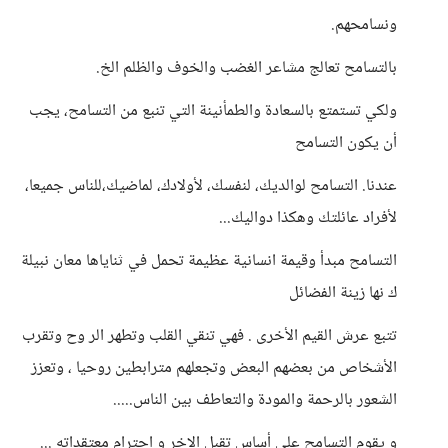
ونسامحهم.
بالتسامح تعالج مشاعر الغضب والخوف والظلم الخ.
ولكي تستمتع بالسعادة والطمأنينة التي تنبع من التسامح، يجب
أن يكون التسامح
عندنا. التسامح لوالديك، لنفسك، لأولادك، لماضيك،للناس جميعا،
لأفراد عائلتك وهكذا دواليك...
التسامح مبدأ وقيمة انسانية عظيمة تحمل في ثناياها معان نبيلة
ك نها زينة الفضائل
تتبع عرش القيم الأخرى . فهي تنقي القلب وتطهر الر وح وتقرب
الأشخاص من بعضهم البعض وتجعلهم مترابطين روحيا ، وتعزز
الشعور بالرحمة والمودة والتعاطف بين الناس.....
و يقوم التسامح على أساس تقبل الاخر و احترام معتقداته ...