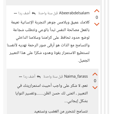
Abeerabdelsalam
أضف ردا
قبل سنة واحدة
0
كلامك عميق ويلامس جوهر التجربة الإنسانية نعيمة
بالفعل مصالحة النفس تبدأ بالوعي وتتطلب شجاعة
لوضع حدود تحافظ على كرامتنا وسلامنا الداخلي
والتسامح مع الذات هو أرقى صور الرحمة نهديه لأنفسنا
لنستطيع الاستمرار بقوة وهدوء شكرًا على هذا التعبير
الجميل.
Naima_farass
أضف ردا
قبل سنة واحدة
0
نعم، لا شكر على واجب أحببت استمراريتك في
التعبير ، اتمنى لك حسن الظن.......وتفسير النوايا
بشكل إيجابي...
نتسامح لنتحرر من الغضب ونستعيد