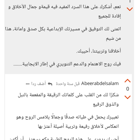
1
نعم، أشكرك على هذا السرد المفيد فيه قيمةو جمال الأخلاق و
إفادة للجميع
اتمنى لك التوفيق في مسيرتك الإبداعية بكل صدق وامانة، هذا
من شيم
أخلاقنا وتربيتنا، أحييك.
فيك روح الاهتمام والدعم التنويري في إطار الايجابية.......
Abeerabdelsalam
أضف ردا
قبل سنة واحدة
0
شكرًا لك من القلب على كلماتك الرقيقة والمفعمة بالنبل
والذوق الرفيع
تعبيرك يحمل في طياته صدقًا وجمالًا يلامس الروح وهو
انعكاس لأخلاق رفيعة وتربية أصيلة أعتز بها
أحييك بدوري على هذه الروح الطيبة وكم يسعدني أن أكون