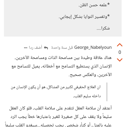
*علمه حسن الظن.
*وتفسير النوايا بشكل إيجابي.
شكرا....
George_Nabelyoun
أضف ردا
قبل سنة واحدة
0
هناك علاقة وطيدة بين مسامحة الذات ومسامحة الآخرين،
الإنسان الذي يستطيع التسامح مع أخطائه، يميل للتسامح مع
الآخرين، والعكس صحيح.
ان العلاج الحقيقي لكثير من المشاكل، هو أن يكون الإنسان من
داخله سليم القلب،
أعتقد أن سلامة العقل تتقدم على سلامة القلب، فلو كان العقل
سليماً ولا يقف على كل صغيرة للغير باعتبارها خطأ يجب الرد
عليه بالمثل، أو كثأر شخصي يجب تحصيله...سيغدو القلب سليماً