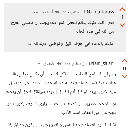
Naima_farass
أضف ردا
قبل سنة واحدة
1
نعم ، انت قلبك يتألم لبعض المو اقف يجب أن تتسني الفرج
من الله في هذه الحالة
عليك بالدعاء في جوف الليل وفوضي امرك لله......
Eslam_salah1
أضف ردا
قبل سنة واحدة
0
رغم أن التسامح قيمة جميلة لكن لا يجب أن يكون مطلق، فلو
هناك تلميذ فشل وسامح نفسه من المحتمل أن يتراخى ويفشل
مرة أخرى، بينما لو ظل ألم الفشل يلتهمه سيقاتل لأجل أن ينجح.
لو سامحت صديق لي افصح عن أحد اسراري فسوف يكرر الأمر
بنهج من أمن العقاب أساء الأدب.
لذلك لا أرى التسامح مع النفس والغير يجب أن يكون مطلق بلا