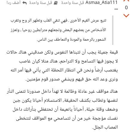
Asmaa_Atia111
أضف ردا
قبل سنة واحدة
قبل سنة واحدة
0
تتبع عرش القيم الأخرى . فهي تنقي القلب وتطهر الر وح وتقرب
الأشخاص من بعضهم البعض وتجعلهم مترابطين روحيا ، وتعزز
الشعور بالرحمة والمودة والتعاطف بين الناس.
قيمة جميلة يجب أن تتبناها النفوس ولكن صدقيني هناك حالات
لا يجوز فيها التسامح ولا التراحم، هناك مثلا كيان غاصب
يغتصب أرضاً ونحن في انتظار اللحظة التي يأتي فيها أمر الله
ونرى وعد الله حق فيهم ويشفي صدور قوم مؤمنين.
هناك مواقف غير عادلة وظالمة لا تهدأ داخل صدورنا تتمنى الثأر
لنفسها وتطالب بكشف الحقيقة، الاستسلام أحيانا يكون جبن
وضعف وقلة حيلة، أحياناً يانعيمة أن تحتفظي بثأراتك داخل
نفسك مؤججة خير من أن تتسامحي مع المواقف لتتخطى
المصاب الجلل.