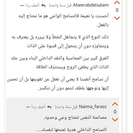
Abeerabdelsalam
أضف ردا
قبل سنة واحدة
0
أحسنت يا نعيمة فالتسامح الواعي هو ما نحتاج إليه
بالفعل.
ذلك النوع الذي لا يتجاهل الخطأ ولا يبرره بل يعترف به
ويتجاوزه دون أن يتحول إلى قسوة على الذات
الفرق كبير بين المحاسبة والنقد الداخلي البناء وبين جلد
الذات الذي يطفئ الروح ويستنزف الطاقة
أن نسامح أنفسنا لا يعني أن نغفل عن تقويمها بل أن نحسن
إليها ونوجهها بلطف لننمو دون أن ننكسر .
Naima_farass
أضف ردا
قبل سنة واحدة
0
مصالحة النفس تحتاج وعي وحدود.
التسامح الداخلي هدية تمنحها لنفسك....