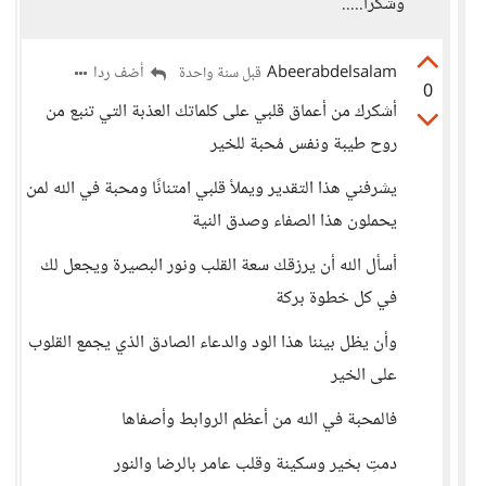
وشكرا.....
Abeerabdelsalam
أضف ردا
قبل سنة واحدة
0
أشكرك من أعماق قلبي على كلماتك العذبة التي تنبع من
روح طيبة ونفس مُحبة للخير
يشرفني هذا التقدير ويملأ قلبي امتنانًا ومحبة في الله لمن
يحملون هذا الصفاء وصدق النية
أسأل الله أن يرزقك سعة القلب ونور البصيرة ويجعل لك
في كل خطوة بركة
وأن يظل بيننا هذا الود والدعاء الصادق الذي يجمع القلوب
على الخير
فالمحبة في الله من أعظم الروابط وأصفاها
دمتِ بخير وسكينة وقلب عامر بالرضا والنور