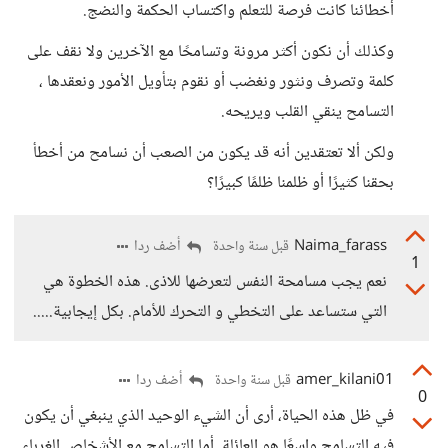
أخطائنا كانت فرصة للتعلم واكتساب الحكمة والنضج.
وكذلك أن نكون أكثر مرونة وتسامحًا مع الآخرين ولا نقف على
كلمة وتصرف ونثور ونغضب أو نقوم بتأويل الأمور ونعقدها ،
التسامح ينقي القلب ويريحه.
ولكن ألا تعتقدين أنه قد يكون من الصعب أن نسامح من أخطأ
بحقنا كثيرًا أو ظلمنا ظلمًا كبيرًا؟
Naima_farass
أضف ردا
قبل سنة واحدة
1
نعم يجب مسامحة النفس لتعرضها للاذى. هذه الخطوة هي
التي ستساعد على التخطي و التحرك للأمام. بكل إيجابية.....
amer_kilani01
أضف ردا
قبل سنة واحدة
0
في ظل هذه الحياة، أرى أن الشيء الوحيد الذي ينبغي أن يكون
فيه التسامح واسعًا هو العائلة. أما التسامح مع الأشخاص الغرباء