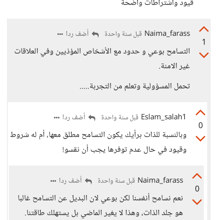
قيود واشتراطات واضحة
Naima_farass
أضف ردا
قبل سنة واحدة
1
التسامح بوعي و حدود مع الأشخاص المؤذيين وفي العلاقات
غير الامنة.
تحمل المسؤولية وتعلم من التجربة.....
Eslam_salah1
أضف ردا
قبل سنة واحدة
0
وبالنسبة للذات برأيك يكون التسامح مطلق معها، أم له شروط
وقيود في حال عدم توفرها يجب أن نقسو!
Naima_farass
أضف ردا
قبل سنة واحدة
0
نعم نسامح أنفسنا لكن بوعي لان البديل عن التسامح غالبا
هو جلد الذات، وهذا لا يغير الماضي بل يستهلك طاقتنا.