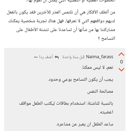
الخطوات العملية أو النفسية التي يمكن أن نقوم بها؟
من ألطف الأفكار هي أن نلتمس العذر للآخرين فقد يكون بالفعل
لديهم دوافعهم التي لا نعرفها، فهل هناك تجربة شخصية يمكنك
مشاركتنا بها من شأنها أن تساعدنا على تنشئة الأطفال على
التسامح ؟
Naima_farass
أضف ردا
قبل سنة واحدة
0
نعم، لا ليس ممكنا.
يجب أن يكون التسامح بوعي وحدود
مصالحة النفس
بالنسبة للناشئة: استخدام بطاقات ليكتب الطفل مواقف
اغضبته.
ساعد الطفل ان يعبر عن مشاعره.