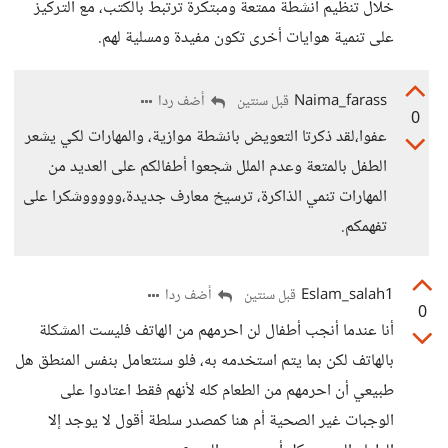
خلال تنظيم أنشطة ممتعة ومبتكرة ترتبط بالكتب، مع التركيز
على تنمية هوايات أخرى تكون مفيدة ومسلية لهم.
Naima_farass
أضف ردا
قبل سنتين
0
عفوا،لقد ذكرتا التعويض بانشطة موازية، والمهارات لكي يشعر
الطفل بالمتعة وعدم الملل شجعوا أطفالكم على العديد من
المهارات تنمي الذاكرة، ترسيخ معارف جديدة،وووووشكرا على
تفهمكم.
Eslam_salah1
أضف ردا
قبل سنتين
0
أنا عندما أنجب أطفال لن احرمهم من الهاتف فليست المشكلة
بالهاتف لكن بما يتم استخدمه به، فلو سنتعامل بنفس المنطق هل
طبيعي أن احرمهم من الطعام كله لأنهم فقط اعتادوا على
الوجبات غير الصحية أم هنا كمصدر سلطة أقول لا يوجد إلا