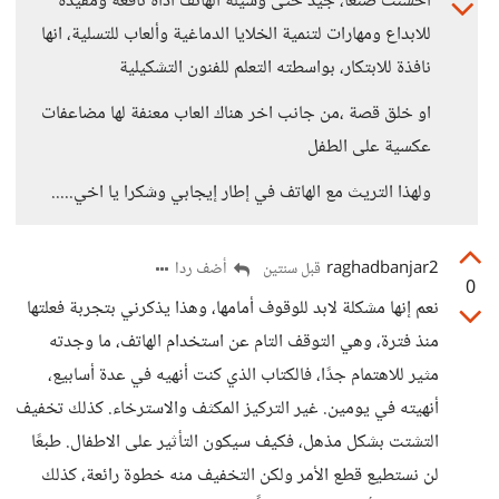
أحسنت صنعا، جيد حتى وسيلة الهاتف أداة نافعة ومفيدة
للابداع ومهارات لتنمية الخلايا الدماغية وألعاب للتسلية، انها
نافذة للابتكار، بواسطته التعلم للفنون التشكيلية
او خلق قصة ،من جانب اخر هناك العاب معنفة لها مضاعفات
عكسية على الطفل
ولهذا التريث مع الهاتف في إطار إيجابي وشكرا يا اخي.....
raghadbanjar2
أضف ردا
قبل سنتين
0
نعم إنها مشكلة لابد للوقوف أمامها، وهذا يذكرني بتجربة فعلتها
منذ فترة، وهي التوقف التام عن استخدام الهاتف، ما وجدته
مثير للاهتمام جدًا، فالكتاب الذي كنت أنهيه في عدة أسابيع،
أنهيته في يومين. غير التركيز المكثف والاسترخاء. كذلك تخفيف
التشتت بشكل مذهل، فكيف سيكون التأثير على الاطفال. طبعًا
لن نستطيع قطع الأمر ولكن التخفيف منه خطوة رائعة، كذلك