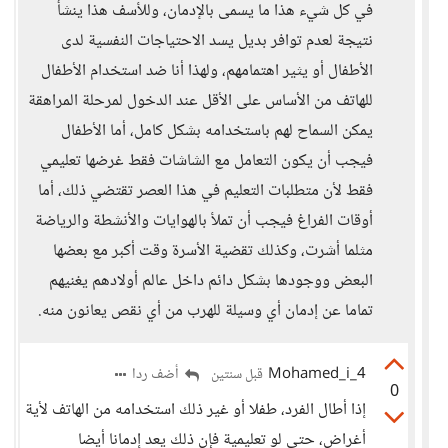
في كل شيء هذا ما يسمى بالإدمان، وللأسف هذا ينشأ
نتيجة لعدم توافر بديل يسد الاحتياجات النفسية لدى
الأطفال أو يثير اهتمامهم، ولهذا أنا ضد استخدام الأطفال
للهاتف من الأساس على الأقل عند الدخول لمرحلة المراهقة
يمكن السماح لهم باستخدامه بشكل كامل، أما الأطفال
فيجب أن يكون التعامل مع الشاشات فقط غرضها تعليمي
فقط لأن متطلبات التعليم في هذا العصر تقتضي ذلك، أما
أوقات الفراغ فيجب أن تملأ بالهوايات والأنشطة والرياضة
مثلما أشرت، وكذلك تقضية الأسرة وقت أكبر مع بعضها
البعض ووجودها بشكل دائم داخل عالم أولادهم يغنيهم
تماما عن إدمان أي وسيلة للهرب من أي نقص يعانون منه.
Mohamed_i_4
أضف ردا
قبل سنتين
0
إذا أطال الفرد، طفلا أو غير ذلك استخدامه من الهاتف لأية
أغراض، حتى لو تعليمية فإن ذلك يعد إدمانا أيضا