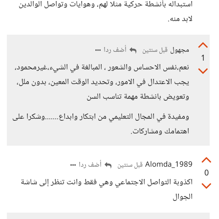
استبداله بأنشطة حركية مثلًا لهم، وهوايات وتواصل الوالدين
لابد منه.
مجهول
أضف ردا
قبل سنتين
1
نعم،نفس الاحساس والشعور ، المبالغة في الشيء،غيرمحمود،
يجب الاعتدال في الامور، وتحديد الوقت المعين، بدون ملل،
وتعويض بانشطة مهمة تناسب السن
ومفيدة في المجال التعليمي من ابتكار وابداع.......وشكرا على
اهتمامك ومشاركات.
Alomda_1989
أضف ردا
قبل سنتين
0
اكذوبة التواصل الاجتماعي وهي فقط وانت تنظر إلى شاشة
الجوال