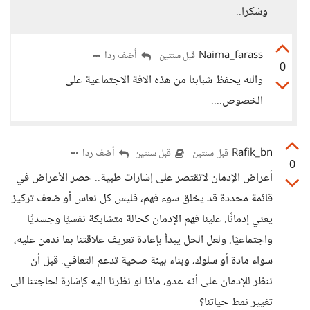
وشكرا..
Naima_farass
أضف ردا
قبل سنتين
0
والله يحفظ شبابنا من هذه الافة الاجتماعية على
الخصوص....
Rafik_bn
أضف ردا
قبل سنتين
قبل سنتين
0
أعراض الإدمان لاتقتصر على إشارات طبية.. حصر الأعراض في
قائمة محددة قد يخلق سوء فهم، فليس كل نعاس أو ضعف تركيز
يعني إدمانًا. علينا فهم الإدمان كحالة متشابكة نفسيًا وجسديًا
واجتماعيًا. ولعل الحل يبدأ بإعادة تعريف علاقتنا بما ندمن عليه،
سواء مادة أو سلوك، وبناء بيئة صحية تدعم التعافي. قبل أن
ننظر للإدمان على أنه عدو، ماذا لو نظرنا اليه كإشارة لحاجتنا الى
تغيير نمط حياتنا؟