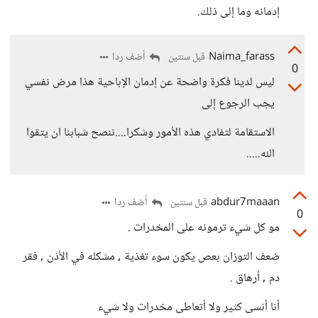
إدمانه وما إلى ذلك.
Naima_farass
أضف ردا
قبل سنتين
0
ليس لدينا فكرة واضحة عن إدمان الإباحية هذا مرض نفسي
يجب الرجوع إلى
الاستقامة لتفادي هذه الأمور وشكرا....ننصح شبابنا ان يتقوا
الله.....
abdur7maaan
أضف ردا
قبل سنتين
0
مو كل شيء ترمونه على المخدرات .
ضعف التوزان بعص يكون سوء تغذية , مشكله في الأذن , فقر
دم , أرهاق .
أنا أنسى كثير ولا أتعاطى مخدرات ولا شيء