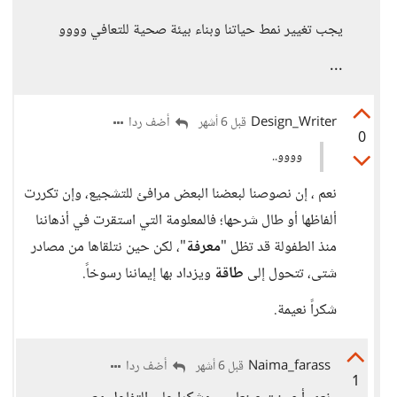
يجب تغيير نمط حياتنا وبناء بيئة صحية للتعافي وووو
...
Design_Writer
أضف ردا
قبل 6 أشهر
0
وووو..
نعم ، إن نصوصنا لبعضنا البعض مرافئ للتشجيع، وإن تكررت
ألفاظها أو طال شرحها؛ فالمعلومة التي استقرت في أذهاننا
منذ الطفولة قد تظل "
معرفة
"، لكن حين نتلقاها من مصادر
شتى، تتحول إلى
طاقة
ويزداد بها إيماننا رسوخاً.
شكراً نعيمة.
Naima_farass
أضف ردا
قبل 6 أشهر
1