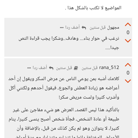
المواضيع لا تكتب بالشكل هذا .
مجهول
أضف ردا
قبل سنتين
0
نرغب في حوار بناء... وهادف..وشكرا يجب قراءة النص
جيدا....
rana_512
أضف ردا
قبل سنتين
قبل سنتين
0
كلامك أشبه بمن يوعي الناس عن مرض السكر ويقول إن أحد
أعراضه هو زيادة العطش والجوع، فيقول أحدهم ولكنني أكل
وأشرب كثيرا ولست مريض سكر!
بالتأكيد هذا ليس القصد، العرض هو شيء مفاجئ على غير
طبيعة أو عادة الشخص، فجأة شخص أصبح ينسى كثيرا، ينام
كثيرا، لا يتوازن وهو لم يكن كذلك من قبل، بالإضافة وأن
الأعراض المختلفة دائما ما تتشابه وتتشارك مع عدة أمراض،