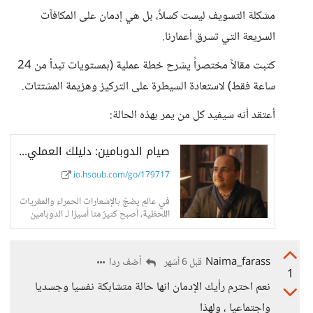
مشكلة التسويف ليست كسلاً، بل هي إدمان على المكافآت
السريعة التي تسرق أعمارنا.
كتبت مقالاً مختصراً يشرح خطة عملية (بمستويات تبدأ من 24
ساعة فقط) لاستعادة السيطرة على التركيز وهزيمة المشتتات.
أعتقد أنه سيفيد كل من يمر بهذه الحالة:
صيام الدوبامين: دليلك العملي لاستعادة التركيز وهزيمة التسويف - حسوب I/O
io.hsoub.com/go/179717
في عالمٍ يضجّ بالإشعارات الحمراء والمغريات
اللحظية، أصبح كثيرٌ منا أسيرًا لـ الدوبامين
الإدماني؛ ذلك الناقل
Naima_farass
أضف ردا
قبل 6 أشهر
1
نعم احترم رأيك الإدمان انها حالة متشابكة نفسيا وجسديا
واجتماعيا ، ولهذا