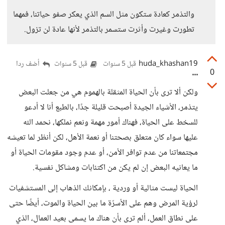
والتذمر كعادة ستكون مثل السم الذي يعكر صفو حياتنا، فمهما
تطورت وغيرت وأثرت ستسمر بالتذمر لأنها عادة لن تزول.
huda_khashan19
أضف ردا
قبل 5 سنوات
قبل 5 سنوات
0
ولكن ألا ترى بأن الحياة المثقلة بالهموم هي من جعلت البعض
يتذمر، الأشياء الجيدة أصبحت قليلة جدًا، بالطبع أنا لا أدعو
للسخط على الحياة، فهناك أمور مهمة ونعم نملكها، نحمد الله
عليها سواء كان متعلق بصحتنا أو نعمة الأهل، لكن أنظر لما تعيشه
مجتمعاتنا من عدم توافر الأمن، أو عدم وجود مقومات الحياة أو
ما يعانيه البعض إن لم يكن من اكتئابات ومشاكل نفسية.
الحياة ليست مثالية أو وردية ، بإمكانك الذهاب إلى المستشفيات
لرؤية المرض وهم على الأسرّة ما بين الحياة والموت، أيضًا حتى
على نطاق العمل، ألم ترى بأن هناك ما يسمى بعيد العمال، الذي