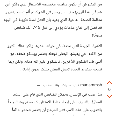
من المفترض أن يكون مناسبة مخصصة للاحتفال بهم، ولكن أين
هم في هذا اليوم! حتى من يعمل في الشركات، ألم تسمع بتقرير
منظمة الصحة العالمية الذي يفيد بأن العمل لمدة طويلة في اليوم
قد تصل إلى ثمانٍ ساعات يؤدي إلى قتل 745 ألف شخص
سنويًا!
الأشياء الجيدة التي تحدث في حياتنا نقدرها ولكن هناك الكثير
من الآلام التي يعيشها البعض تجعله يتذمر ويشكو ضعفه، مع
أنني ضد الشكوى للآخرين، فالشكوى لغير الله مذله، ولكن ربما
نتيجة ضغوط الحياة تجعل البعض يشكو بدون إرادته.
mariammsb
أضف ردا
قبل 5 سنوات
0
هذا عيب في الإنسان، ويمكن للشخص الذي قام على التذمر
المطوّل بالتدرب على إيجاد نقاط الامتنان كالصحة، وهناك يبدأ
بالتدرب على هذه الأمر، فمن المزعج أن يتذمر شخص
دائماً