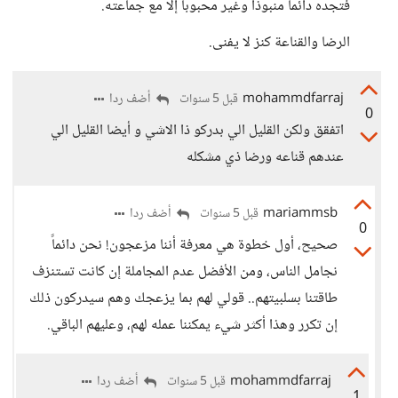
فتجده دائماً منبوذاً وغير محبوباً إلا مع جماعته.
الرضا والقناعة كنز لا يفنى.
mohammdfarraj
أضف ردا
قبل 5 سنوات
0
اتفقق ولكن القليل الي بدركو ذا الاشي و أيضا القليل الي
عندهم قناعه ورضا ذي مشكله
mariammsb
أضف ردا
قبل 5 سنوات
0
صحيح، أول خطوة هي معرفة أننا مزعجون! نحن دائماً
نجامل الناس، ومن الأفضل عدم المجاملة إن كانت تستنزف
طاقتنا بسلبيتهم.. قولي لهم بما يزعجك وهم سيدركون ذلك
إن تكرر وهذا أكثر شيء يمكننا عمله لهم، وعليهم الباقي.
mohammdfarraj
أضف ردا
قبل 5 سنوات
1