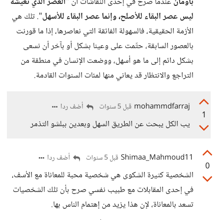
باومان
عندما صرّح في إحدى النقاشات أن "
العصر الذي نعيشه
ليس عصر البقاء للأصلح، وإنما عصر البقاء للأسهل
". تلك هي
الأزمة الحقيقية، فالسهولة الفائقة التي نعاصرها، إذا ما قورنت
بالعصور السابقة، حتّمت على وعينا بشكل أو بآخر أن نسعى
بشكل دائم إلى ما هو أسهل، ووضعت الإنسان في منطقة من
التراجع والانتظار قد يعاني منها لمئات السنوات القادمة.
mohammdfarraj
أضف ردا
قبل 5 سنوات
1
يب الكل يبحث عن الطريق السهل وبعدين ببلشو التذمر
Shimaa_Mahmoud11
أضف ردا
قبل 5 سنوات
0
الشخصية كثيرة الشكوى هي شخصية محبة للمعاناة مع الأسف،
في إحدى المقابلات مع طبيب نفسي صرح بأن تلك الشخصيات
تسعد بالمعاناة، لإن هذا يزيد من إهتمام الناس بها.