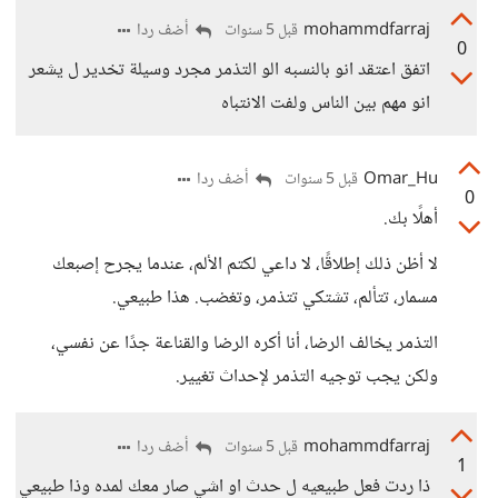
mohammdfarraj
أضف ردا
قبل 5 سنوات
0
اتفق اعتقد انو بالنسبه الو التذمر مجرد وسيلة تخدير ل يشعر
انو مهم بين الناس ولفت الانتباه
Omar_Hu
أضف ردا
قبل 5 سنوات
0
أهلًا بك.
لا أظن ذلك إطلاقًا، لا داعي لكتم الألم، عندما يجرح إصبعك
مسمار، تتألم، تشتكي تتذمر، وتغضب. هذا طبيعي.
التذمر يخالف الرضا، أنا أكره الرضا والقناعة جدًا عن نفسي،
ولكن يجب توجيه التذمر لإحداث تغيير.
mohammdfarraj
أضف ردا
قبل 5 سنوات
1
ذا ردت فعل طبيعيه ل حدث او اشي صار معك لمده وذا طبيعي