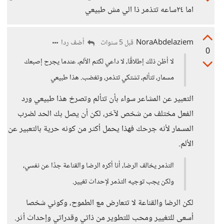
اما ٢٤ساعه تتذمر ذا الي مش طبيعي
NoraAbdelaziem
أضف ردا
قبل 5 سنوات
0
لا أظن ذلك إطلاقًا، لا داعي لكتم الألم، عندما يجرح إصبعك
مسمار، تتألم، تشتكي تتذمر، وتغضب. هذا طبيعي
التعبير عن المشاعر سواء بأن تتألم وتصرخ هذا طبيعي ورد
الفعل مختلف من شخص لآخر، لكن أن يصل بك الحد لضرب
المسمار لأنه جرحك فهذا يحمل أكثر من كونه حرية بالتعبير عن
الألم.
التذمر يخالف الرضا، أنا أكره الرضا والقناعة جدًا عن نفسي،
ولكن يجب توجيه التذمر لإحداث تغيير.
لكن الرضا والقناعة لا تتعارض مع الطموح، وكوني شخصا
أسعى للتغيير ومحب للتطوير من ذاتي وقدراتي وإحداث أثر.