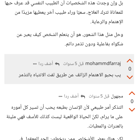
بل وإن وجدت هذه الشخصيات أن الطبيب النفسي قد عرف حبها
للمعاناة تترك العلاج، سعيًا وراء طبيب آخر يعطيها مزيدًا من
الإهتمام والرعاية.
وحل مثل هذا الشعور، هو أن يتعلم الشخص كيف يعبر عن
شكواه بفاعلية ودون تذمر دائم.
mohammdfarraj
أضف ردا
قبل 5 سنوات
0
يب بحبو الاهتمام الزائف عن طريق لفت الانتباه بالتذمر
مجهول
أضف ردا
قبل 5 سنوات
0
التذكر أمر طبيعي لأن الإنسان بطبعه يحب أن تسير كل أموره
على ما يرام، لكنّ الحياة الواقعية ليست كذلك للأسف فهي مليئة
بالعثرات والمطبات.
لكن هناك بعض الأشخاص ممن يتخطون الحد المعقول في