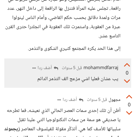
رافعة، تجلس عليه المرأة فتنزل بها الرافعة إلى داخل النهر، عدد
مرات ولمدة دقائق بحسب حكم القاضي، وأمام الناس لينولوا
عبرة من العقوبة، واستمرت تلك العقوبة في انجلترا حترى القرن
التاسع عشر.
إلى هذا الحد يكره المجتمع كثيري الشكوى والتذمر.
mohammdfarraj
أضف ردا
قبل 5 سنوات
0
يب عشان فعليا اشي مزعج الف التذمر الدائم
مجهول
أضف ردا
قبل 5 سنوات
0
أظن أن تلك إحدى سمات العصر الحالي الذي نعيشه، فما تطرحه
يا صديقي هو سمة من سمات التكنولوجيا التي علينا تقبّل
سلبياتها للأسف كما هي. أتذكّر مقولة للفيلسوف المعاصر
زيجموند