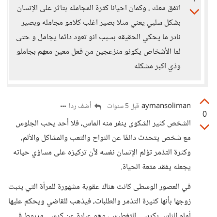
اتفق معك ، وكمان احيانا كثرة المجامله بتاثر على الإنسان
بشكل سلبي يعني مثلا بصير اغلب كلامو مجامله وبصير
نادر ما يحكي الحقيقه بسبب انو تعود دائما يجامل و حتى
لما الأشخاص يكونو منزعجين من فعل معين معهم بجاملو
وذي اكبر مشكله
aymansoliman
أضف ردا
قبل 5 سنوات
0
الشخص كثير الشكوى ينفر منه الماس، فلا أحد يحب الجلوس
مع شخص يتحدث دائمًا عن النواح والتعب والمشاكل والألم،
وكثرة التذمر تؤلم الإنسان نفسه لأن تركيزه على مساؤي حياته
يجعله يفقد متعة الحياة.
في العصور الوسطى كانت هناك عقوبة مشهورة للمرأة التي يثبت
زوجها بأنها كثيرة التذمر والطلبات، فيذهب للقاضي ويحكم عليها
أمام الناس بكرسي التغطيس، وهو عبارة عن كرسي مربوط في