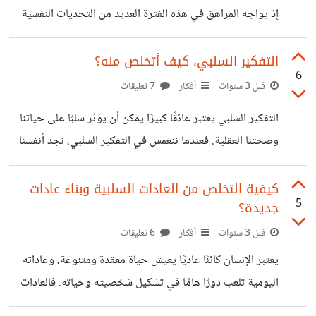
الإنجازات والإبداع. التعرف على مصدر الضغط: للتمكن من
إذ يواجه المراهق في هذه الفترة العديد من التحديات النفسية
التعامل مع الضغط والتوتر بشكل فعال، علينا أولاً أن نعرف مصدر
والاجتماعية والجسدية التي تؤثر على تطوره الشخصي
هذا
والعاطفي. وتعتبر المراهقة مرحلة انتقالية بين الطفولة والحياة
التفكير السلبي، كيف أتخلص منه؟
6
البالغة، حيث يبدأ المراهق في تحديد هويته الشخصية ومعرفة
قبل 3 سنوات
أفكار
7 تعليقات
ميوله واهتماماته وتكوين علاقات اجتماعية خارجة عن الأسرة.
التفكير السلبي يعتبر عائقًا كبيرًا يمكن أن يؤثر سلبًا على حياتنا
تعتبر فترة المراهقة مرحلة حساسة ومليئة بالتحديات والتغيرات
وصحتنا العقلية. فعندما ننغمس في التفكير السلبي، نجد أنفسنا
بالنسبة للمراهق وأسرته، ولذا يجب على الوالدين والمربين أن
محاصرين في دوامة من الأفكار السيئة والمشاعر السلبية التي
يكونوا على دراية بكيفية التعامل مع المراهقين خلال هذه الفترة
تؤثر على حالتنا العامة. ولكن هل تعلم أنه يمكننا تغيير هذا النمط
كيفية التخلص من العادات السلبية وبناء عادات
ومساعدتهم
5
جديدة؟
السلبي والتخلص منه؟ في هذا المقال، سنستكشف كيفية التغلب
على التفكير السلبي وتطبيق استراتيجيات فعالة للتخلص منه.
قبل 3 سنوات
أفكار
6 تعليقات
الجسم: 1. فهم التفكير السلبي: للتغلب على التفكير السلبي،
يعتبر الإنسان كائنًا عاديًا يعيش حياة معقدة ومتنوعة، وعاداته
يجب أن نفهم أسبابه وطبيعته. قد يكون التفكير السلبي نتيجة
اليومية تلعب دورًا هامًا في تشكيل شخصيته وحياته. فالعادات
للتجارب السابقة أو
السلبية يمكن أن تكون عقبة أمام تحقيق النجاح والسعادة، وهي