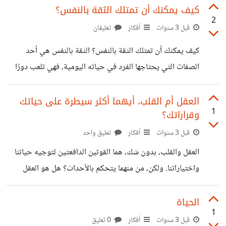
التي تجعلنا ندخل في دوامة تعذيب ذهني وتقتات من حيويتنا
كيف يمكنك أن تمتلك الثقة بالنفس؟
2
الجسدية والعقلية. لذا، يجب أن يكون التخلص من العادات
قبل 3 سنوات
أفكار
تعليقان
السلبية وبناء عادات جديدة هدفًا مهمًا في حياة كل فرد. تبدأ
كيف يمكنك أن تمتلك الثقة بالنفس؟ الثقة بالنفس هي أحد
عملية التخلص من العادات السلبية وبناء عادات جديدة بالتعرف
الصفات التي يحتاجها الفرد في حياته اليومية، فهي تلعب دورًا
على العادات التي تؤثر سلبًا على حياتنا. يمكن أن تشمل هذه
هامًا في تحقيق النجاح والرضا عن الذات. إن الشعور بالثقة
العادات التأجيل
بالنفس يعزز الاعتماد على الذات ويساعد في التعامل مع
العقل أم القلب، أيهما أكثر سيطرة على حياتك
1
وقراراتك؟
التحديات والمواقف الصعبة. لذا فمن المهم أن نعمل على بناء
الثقة بالنفس وتطويرها لنحقق أهدافنا الشخصية والمهنية. في
قبل 3 سنوات
أفكار
تعليق واحد
هذا المقال، سنتناول بعض الخطوات والأساليب التي يمكن
‏العقل والقلب، بدون شك، هما القوتين الدافعتين لتوجيه حياتنا
استخدامها لتعزيز الثقة بالنفس. أول خطوة في بناء الثقة بالنفس
واختياراتنا. ولكن، من منهما يتحكم بالأحداث؟ هل هو العقل
هو التعرف على قيمك الشخصية
الباطن ومنطقيته الباردة، أم هو القلب الحنون وشغفه العارم؟
تجربتي تعلمتني أن كلتاهما مهمتين. العقل يمنحنا القدرة على
الحياة
1
التحليل والتفكير المنطقي، ويساعدنا في اتخاذ القرارات الصائبة.
قبل 3 سنوات
أفكار
0 تعليق