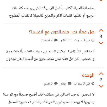
بينما، القلب يعبر عن مشاعرنا وأحاسيسنا ويدفعنا للتواصل
صفحات الحياة تُكتب بأنامل الزمن قد تكون بيضاء كنسمات
والتفاعل مع الآخرين بصدق وحب. لكن، إن أردنا أن نعيش حياة
الربيع أو تظللها ظلمات الألم والحزن فالحياة كالكتاب المفتوح
متزنة وسعيدة، يتعين علينا أن نجمع بين العقل والقلب بطريقة
تتكشف وكل يوم يسطر عليها حرف جديد في صفحة رضيع يبكي
متوازنة. فعقلنا يحتاج إلى نصيحة القلب في
بصوت بكاءه يرافقه في أولى حروفه ضحكة عذبة وأبواب نعم
هل فعلًا نحن متصالحون مع أنفسنا؟
4
تفتح أمامه للمستقبل وكل أمنياته وأحلامه تخيم في سماء الأمل
قبل 3 سنوات
أفكار
7 تعليقات
ثم تأتي صفحة المراهقة المضطربة تكسوها العواصف والشكوك
أصدقائي الأعزاء، قد يكون العالم من حولنا دائمًا مليئًا بالضجيج
فتكسر أجنحته تبدأ المشاعر بالغدو للظهور واحدة تلو الأخرى
والصخب، لكن هل فعلًا نحن متصالحون مع أنفسنا؟ هل تجدون
وتتبدد الأحلام وكل شيء يبدو بلا معنى تأتي مرحلة الشباب
أنفسكم محاصرين بين العزلة والوحدة؟ تعيش الكثير منا حياة
بأحلامها العنيدة تبحث عن
مشغولة ومليئة بالمسؤوليات اليومية، فنحن نندمج في عالم
الوحدة
2
يتسارع فيه كل شيء حولنا. ولكن في وسط هذا الصخب، هل قد
قبل 3 سنوات
أفكار
0 تعليق
تضيعنا أنفسنا في طريقنا إلى التواصل مع الآخرين؟ عزلة الروح
لا تتحدى الوحيد الساكن في مملكته فقد أصبح صديقاً مع الوحدة
تعتبر خيارًا قد يتجاهله الكثيرون، فالوحدة تخيم بيننا وتعزز
وملهمها لا يهتم بالمحيطين بالضوضاء والندى فحضوره المذهل
الشعور بالبعد عن الآخرين. ولكن دعونا نتوقف للحظة ونفكر في