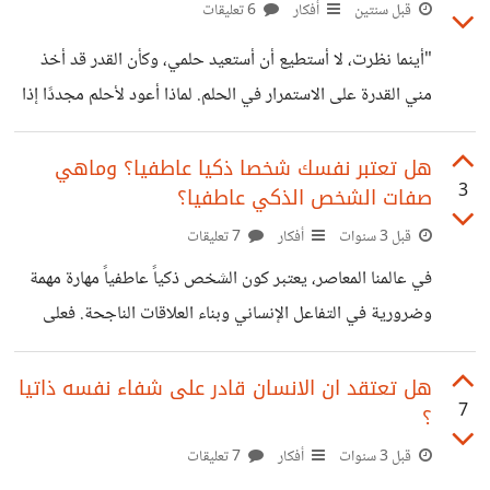
مواجهة صراع داخلي: كيف نواجه العالم بكل تعقيداته، ونعثر
قبل سنتين
أفكار
6 تعليقات
على السلام في قلب فوضاه؟ لكننا نعلم أن الحياة ليست مجرد
"أينما نظرت، لا أستطيع أن أستعيد حلمي، وكأن القدر قد أخذ
سلسلة من الأحداث العشوائية. بل هي رحلة مليئة بالدروس،
مني القدرة على الاستمرار في الحلم. لماذا أعود لأحلم مجددًا إذا
بعضها مؤلم والبعض الآخر مليء بالجمال. نمر بمراحل من
كنت سأخسره مرة أخرى؟ الغريب أنني أصبحت أعتاد الرحيل عن
أحلامي، لكن جسدي لم يعد كما كان، فقد أصبح هزيلاً. عيناي
هل تعتبر نفسك شخصا ذكيا عاطفيا؟ وماهي
3
صفات الشخص الذكي عاطفيا؟
متورمتان، وقلبي يعاني من القلق والخوف، أما قدماي فمليئتان
بالتعب والجروح من كثرة الركض دون أن أصل. وأصبح كل جزء
قبل 3 سنوات
أفكار
7 تعليقات
فيّ يسأل: متى ستنتهي هذه الرحلة؟ هل يمكننا أخيرًا أن نرتاح؟"
في عالمنا المعاصر، يعتبر كون الشخص ذكياً عاطفياً مهارة مهمة
وضرورية في التفاعل الإنساني وبناء العلاقات الناجحة. فعلى
الرغم من أهمية الذكاء العاطفي، إلا أن الكثيرين يميلون إلى
تجاهل هذا النوع من الذكاء والتركيز فقط على الذكاء العقلي
هل تعتقد ان الانسان قادر على شفاء نفسه ذاتيا
7
؟
والحصول على الدرجات العالية. أولاً وقبل كل شيء، يجب
توضيح ما يعنيه أن يكون الشخص ذكياً عاطفياً. الذكاء العاطفي
قبل 3 سنوات
أفكار
7 تعليقات
يتعلق بقدرة الفرد على فهم وإدراك مشاعره الشخصية ومشاعر