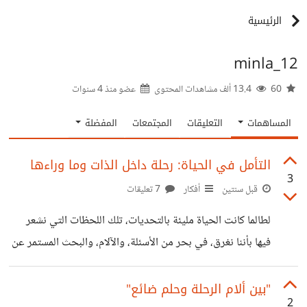
الرئيسية
minla_12
60
13.4 ألف مشاهدات المحتوى
عضو منذ
4 سنوات
المساهمات
التعليقات
المجتمعات
المفضلة
التأمل في الحياة: رحلة داخل الذات وما وراءها
3
قبل سنتين
أفكار
7 تعليقات
لطالما كانت الحياة مليئة بالتحديات، تلك اللحظات التي نشعر
فيها بأننا نغرق، في بحر من الأسئلة، والآلام، والبحث المستمر عن
المعنى. ورغم كل ذلك، هناك شيء داخلي يظل مستمراً في البحث
عن النور، حتى وسط الظلام. في أوقات كثيرة، نجد أنفسنا في
"بين ألام الرحلة وحلم ضائع"
2