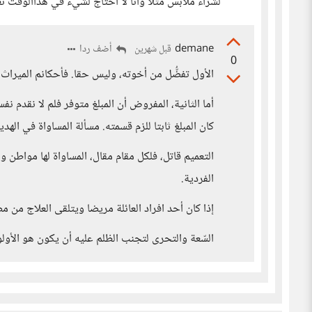
لشراء ملابس مثلًا وأنا لا أحتاج لشيء في هذاالوقت تع
demane
أضف ردا
قبل شهرين
0
الأول تفضُّل من أخوته، وليس حقا. فأحكانم الميراث
أما الثانية، المفروض أن المبلغ متوفر فلم لا نقدم نفس 
كان المبلغ ثابتا للزم قسمته. مسألة المساواة في الهدي
التعميم قاتل، فلكل مقام مقال، المساواة لها مواطن 
الفردية.
إذا كان أحد افراد العائلة مريضا ويتلقى العلاج من 
السّعة والتحرى لتجنب الظلم عليه أن يكون هو الأولو