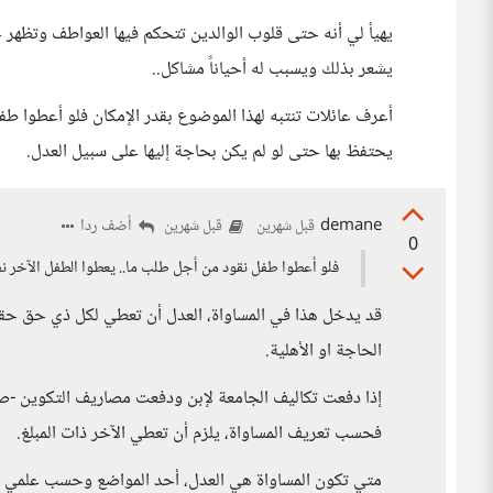
يهيأ لي أنه حتى قلوب الوالدين تتحكم فيها العواطف وتظه
يشعر بذلك ويسبب له أحياناً مشاكل..
أعرف عائلات تنتبه لهذا الموضوع بقدر الإمكان فلو أعطوا طف
يحتفظ بها حتى لو لم يكن بحاجة إليها على سبيل العدل.
demane
أضف ردا
قبل شهرين
قبل شهرين
0
فلو أعطوا طفل نقود من أجل طلب ما.. يعطوا الطفل الآخر نف
قد يدخل هذا في المساواة، العدل أن تعطي لكل ذي حق حقه و
الحاجة او الأهلية.
إذا دفعت تكاليف الجامعة لإبن ودفعت مصاريف التكوين -صنايع
فحسب تعريف المساواة، يلزم أن تعطي الآخر ذات المبلغ.
متي تكون المساواة هي العدل، أحد المواضع وحسب علمي تكون