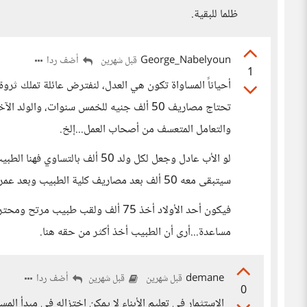
ظلما للبقية.
George_Nabelyoun
أضف ردا
قبل شهرين
1
تحتاج مصاريف 50 ألف جنيه للخمس سنوات، وال
والتعامل المتعسف من أصحاب العمل...إلخ.
لو الأب عادل وجعل لكل ولد 50 ألف
سيتبقى معه 50 ألف بعد مصاريف كلية الطبيب وبعد عمر طويل يتم تقسيمها كورث 25 ألف لكل ولد.
فيكون أحد الأولاد أخذ 75 ألف ولقب 
مساعدة...أرى أن الطبيب أخذ أكثر من حقه هنا.
demane
أضف ردا
قبل شهرين
قبل شهرين
0
الاستثمار في تعليم الأبناء لا يمكن اختزاله في مبدأ ال