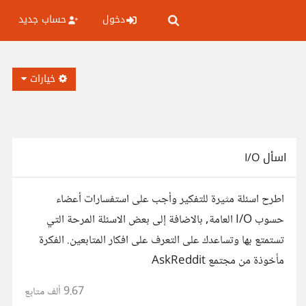
دخول
حساب جديد
خيارات
اسأل I/O
اطرح اسئلة مثيرة للتفكير وأجب على استفسارات أعضاء
حسوب I/O العامة, بالاضافة إلى بعض الاسئلة المرحة التي
تستمتع بها وتساعدك على التعرف على افكار المتابعين. الفكرة
مأخوذة من مجتمع AskReddit
9.67 ألف
متابع