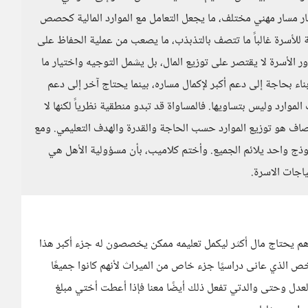
ر مسار مهني مختلف، ما يجعل التعامل مع الموارد المالية كحصص
ية للأسرة غالباً ما تتصف بالتذبذب، ما يصعب من عملية الحفاظ على
 الأسرة لا يقتصر على توزيع المال، بل يشمل التوجيه واختيار ما
اء بحاجة إلى دعم أكبر لإكمال مساره، بينما يحتاج آخر إلى دعم
لموارد وليس بتساويها. فالمساواة قد تبدو منطقية نظرياً لكنها لا
إنصاف هو توزيع الموارد حسب الحاجة والقدرة والهدف التعليمي. ومع
ج واحد يلائم الجميع. وأختم كلاميب، بأن مسؤولية الأهل هي
اجات الاسرة.
دهم يحتاج مال أكثر ليكمل تعليمه ممكن يخصصون له جزء أكبر هذا
الذي عانى دراسيًا جزء خاص من الميراث لأنهم كانوا جميعًا
لعدل وحتى والدتي تفعل ذلك أيضًا معنا فإذا أعطت أختي مبلغ