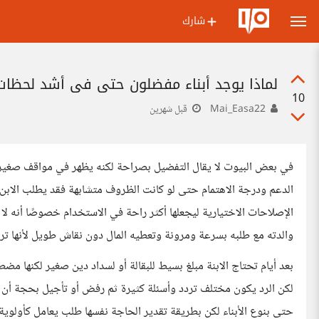
شارك
لماذا يوجد أبناء مفضلون حتى في أشد لحظات 
10
Mai_Easa22
قبل شهرين
في بعض البيوت لا يقال التفضيل بصراحة لكنه يظهر في مواقف صغير
الدعم ودرجة الاهتمام حتى لو كانت الظروف متشابهة فقد يطلب الابن من
الإصلاحات الاختيارية ليجعلها أكثر راحة في الاستخدام خصوصًا أنه ل
والدته مع طلبه بسرعة ومرونة وتعطيه المال دون نقاش طويل لأنها ترا
بعد أيام تحتاج الابنة مبلغ بسيط للبقالة أو لسداد دين صغير لكنها مض
لكن الرد يكون مختلف تردد وأسئلة كثيرة ثم رفض أو تأجيل بحجة أن ال
حتى بنوع الأبناء لكن بطريقة تقدير الحاجة نفسها طلب يعامل كأولوية