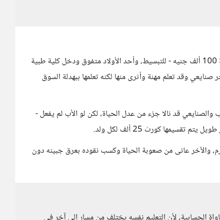
أحياناً المساواة تكون هي العدل، لنفترض عائلة تملك ثروة 100 ألف جنيه - للتبسيط، وأحد الأولاد متفوق ودخل كلية طبية
ولد الآخر صنايعي وقد تعلم مهنة وأثرى منها لكنه تعلمها ببهدلة السوق
 بالتساوي فهنا الطبيب والصنايعي قد نالا جزء من عدل الحياة، لكن لو الأب لم يفعل -
طبيب مرتح ومحترم، والآخر عانى من صعوبة الحياة وكسب نقوده بعرق جبينه دون
مساواة الحسابية، لأن التعليم نفسه يختلف من مسار إلى آخر في