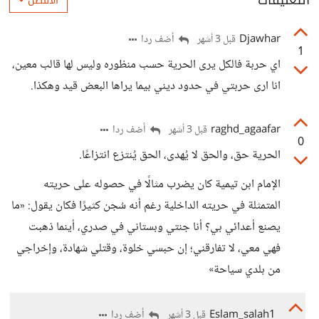
التعليقات
الأفضل
Djawhar
أضف ردا
قبل 3 أشهر
1
اي حربة فالكل يرى الحرية حسب منظوره وليس لها قالب معين،
انا ارى حربتي في حدود ديني بيما يراها البعض قيد وهكذا.
raghd_agaafar
أضف ردا
قبل 3 أشهر
0
الحرية حق، والحق لا يُهدى، الحق يُنتزع انتزاعًا.
الإمام ابن تيمية كان يضرب مثالًا في حصوله على حريته
المتمثلة في حريته الداخلية رغم أنه سُجن كثيرًا فكان يقول: «ما
يصنع أعدائي بي؟ أنا جنتي وبستاني في صدري، أينما ذهبت
فهي معي، لا تفارقني؛ إن حبسي خلوة، وقتلي شهادة، وإخراجي
من بلدي سياحة»
Eslam_salah1
أضف ردا
قبل 3 أشهر