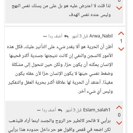
0
لذا قلت لا اعترض عليه هو بل على من يسلك نفس النهج
وليس عنده نفس الهدف
Arwa_Nabil
أضف ردا
قبل 3 أشهر
1
أظن أن الحرية هو ألا يقدر شيء على التأثير عليك، فكل هذه
الأمور كالسجن والنفي إن كانت نتيجتها جسدية أكثر فحينها
الإنسان يمكنه أن يكون حرًا، ولكن حين تتحول إلى مشكلة
وضغط نفسي حينها لا يكون الإنسان حرًا لأن عقله يكون
مقيدًا. أعتقد أن الحرية لها علاقة أكثر بحرية العقل والتفكير
وليس أي شيء آخر.
Eslam_salah1
أضف ردا
قبل 3 أشهر
0
برأيي لا فالحر كالطير حر الروح والجسد اينما أراد فليذهب
لكن اضعه في قفص واقول هو حر داخل حدوده هذا برأيي