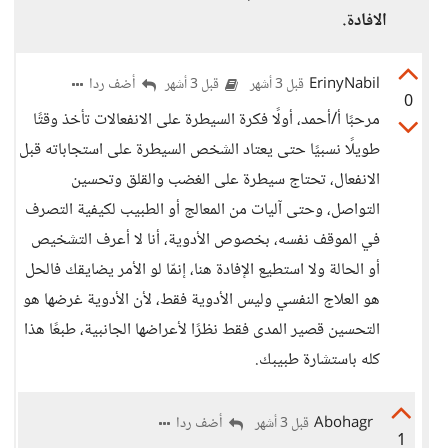
الافادة.
ErinyNabil
أضف ردا
قبل 3 أشهر
قبل 3 أشهر
0
مرحبًا أ/أحمد، أولًا فكرة السيطرة على الانفعالات تأخذ وقتًا
طويلًا نسبيًا حتى يعتاد الشخص السيطرة على استجاباته قبل
الانفعال، تحتاج سيطرة على الغضب والقلق وتحسين
التواصل، وحتى آليات من المعالج أو الطبيب لكيفية التصرف
في الموقف نفسه، بخصوص الأدوية، أنا لا أعرف التشخيص
أو الحالة ولا استطيع الإفادة هنا، إنمّا لو الأمر يضايقك فالحل
هو العلاج النفسي وليس الأدوية فقط، لأن الأدوية غرضها هو
التحسين قصير المدى فقط نظرًا لأعراضها الجانبية، طبعًا هذا
كله باستشارة طبيبك.
Abohagr
أضف ردا
قبل 3 أشهر
1