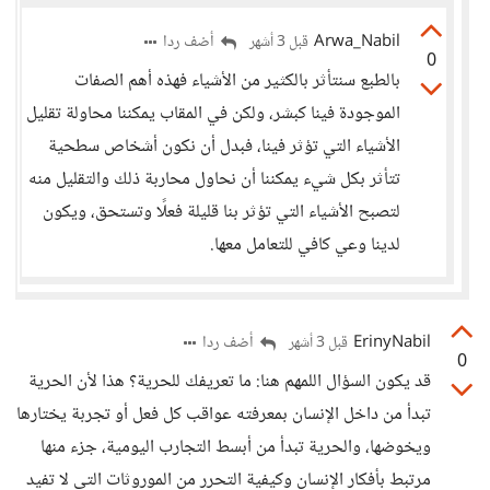
Arwa_Nabil
أضف ردا
قبل 3 أشهر
0
بالطبع سنتأثر بالكثير من الأشياء فهذه أهم الصفات
الموجودة فينا كبشر، ولكن في المقاب يمكننا محاولة تقليل
الأشياء التي تؤثر فينا، فبدل أن نكون أشخاص سطحية
تتأثر بكل شيء يمكننا أن نحاول محاربة ذلك والتقليل منه
لتصبح الأشياء التي تؤثر بنا قليلة فعلًا وتستحق، ويكون
لدينا وعي كافي للتعامل معها.
ErinyNabil
أضف ردا
قبل 3 أشهر
0
قد يكون السؤال اللمهم هنا: ما تعريفك للحرية؟ هذا لأن الحرية
تبدأ من داخل الإنسان بمعرفته عواقب كل فعل أو تجربة يختارها
ويخوضها، والحرية تبدأ من أبسط التجارب اليومية، جزء منها
مرتبط بأفكار الإنسان وكيفية التحرر من الموروثات التي لا تفيد