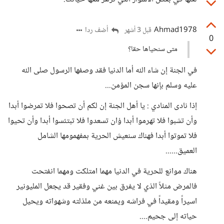
Ahmad1978
أضف ردا
قبل 3 أشهر
0
متى سنحياها حقا؟
في الجنة إن شاء الله أما الدنيا فقد وصفها الرسول صلى الله
عليه وسلم بإنها سجن المؤمن...
إذا نادى المنادي : يا أهل الجنة إن لكم أن تصحوا فلا تمرضوا أبدا
وأن تشبوا فلا تهرموا أبدا ؤان تسعدوا فلا تبتئسوا أبدا وأن تحيوا
فلا تموتوا أبدا فهناك سنعيش الحرية بمفهمومها الشامل
العميق......
هناك موانع للحرية في الدنيا مهما امتلكت ومهما انفتحت
فالمرض مثلاً الذي لا يفرق بين غني وفقير قد يجعل المليونير
اسيراً ومقيداً في فراشه ويمنعه من ملذلته وشهواته ويحيل
حياته إلى جحيم....