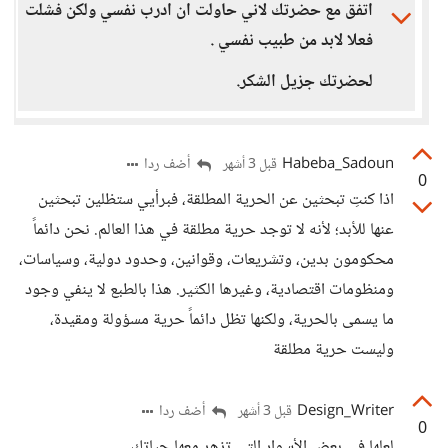
اتفق مع حضرتك لاني حاولت ان ادرب نفسي ولكن فشلت
فعلا لابد من طبيب نفسي .
لحضرتك جزيل الشكر.
Habeba_Sadoun
أضف ردا
قبل 3 أشهر
0
اذا كنتِ تبحثين عن الحرية المطلقة، فبرأيي ستظلين تبحثين
عنها للأبد؛ لأنه لا توجد حرية مطلقة في هذا العالم. نحن دائماً
محكومون بدين، وتشريعات، وقوانين، وحدود دولية، وسياسات،
ومنظومات اقتصادية، وغيرها الكثير. هذا بالطبع لا ينفي وجود
ما يسمى بالحرية، ولكنها تظل دائماً حرية مسؤولة ومقيدة،
وليست حرية مطلقة
Design_Writer
أضف ردا
قبل 3 أشهر
0
لعلها في بعض الأسوار التي تزهر معها حياتك.