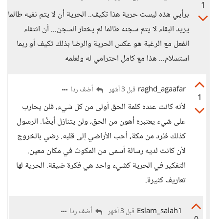
1
برأيي هذه ليست حرية هذا تكيف.. الحرية أن لا يتم نفيه طالما
يريد البقاء لا يتم سجنه طالما لم يختار السجن... أن انتفاء
الفعل مع الرغبة هو عكس الحرية والرضا بذلك تكيف أو ربما
استسلام... هذا مع كامل احترامي له ولعلمه
raghd_agaafar
أضف ردا
قبل 3 أشهر
1
لأنه كانت عنده كلمة الحق أولى من كل شيء، فلن يحارب
على شيء يعتبره أهون من الحق، ولن يتنازل أيضًا. الرسول
كذلك طُرد من مكة، أحب الأراضي إلى قلبه. رضي بالخروج
لأن كانت لديه رسالة أسمى من المكوث في مكان معين.
التفكير في الحرية كشيء واحد هي فكرة ضيقة. الحرية لها
تعاريف كثيرة.
Eslam_salah1
أضف ردا
قبل 3 أشهر