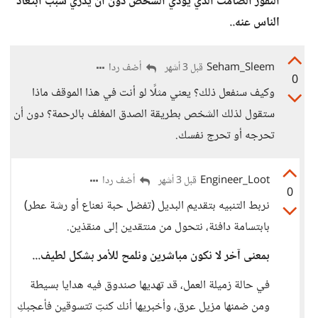
النفور الصامت الذي يؤذي الشخص دون أن يدري سبب ابتعاد
الناس عنه..
Seham_Sleem
أضف ردا
قبل 3 أشهر
0
وكيف سنفعل ذلك؟ يعني مثلًا لو أنت في هذا الموقف ماذا
ستقول لذلك الشخص بطريقة الصدق المغلف بالرحمة؟ دون أن
تحرجه أو تحرج نفسك.
Engineer_Loot
أضف ردا
قبل 3 أشهر
0
نربط التنبيه بتقديم البديل (تفضل حبة نعناع أو رشة عطر)
بابتسامة دافئة، نتحول من منتقدين إلى منقذين.
بمعنى آخر لا نكون مباشرين ونلمح للأمر بشكل لطيف...
في حالة زميلة العمل، قد تهديها صندوق فيه هدايا بسيطة
ومن ضمنها مزيل عرق، وأخبريها أنك كنتِ تتسوقين فأعجبكِ