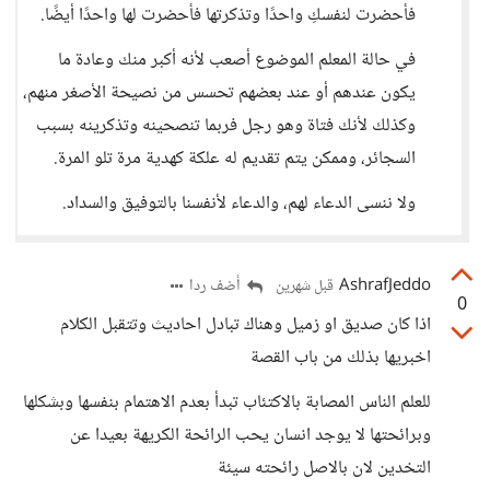
فأحضرت لنفسكِ واحدًا وتذكرتها فأحضرت لها واحدًا أيضًا.
في حالة المعلم الموضوع أصعب لأنه أكبر منك وعادة ما
يكون عندهم أو عند بعضهم تحسس من نصيحة الأصغر منهم،
وكذلك لأنك فتاة وهو رجل فربما تنصحينه وتذكرينه بسبب
السجائر، وممكن يتم تقديم له علكة كهدية مرة تلو المرة.
ولا ننسى الدعاء لهم، والدعاء لأنفسنا بالتوفيق والسداد.
AshrafJeddo
أضف ردا
قبل شهرين
0
اذا كان صديق او زميل وهناك تبادل احاديث وتتقبل الكلام
اخبريها بذلك من باب القصة
للعلم الناس المصابة بالاكتئاب تبدأ بعدم الاهتمام بنفسها وبشكلها
وبرائحتها لا يوجد انسان يحب الرائحة الكريهة بعيدا عن
التخدين لان بالاصل رائحته سيئة