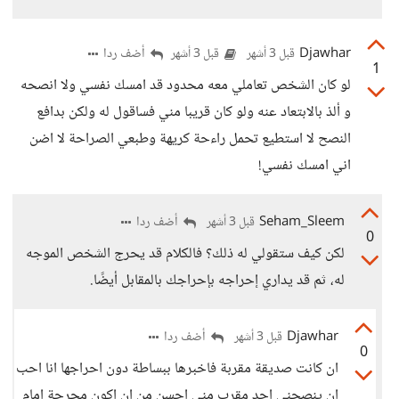
Djawhar
أضف ردا
قبل 3 أشهر
قبل 3 أشهر
1
لو كان الشخص تعاملي معه محدود قد امسك نفسي ولا انصحه
و ألذ بالابتعاد عنه ولو كان قريبا مني فساقول له ولكن بدافع
النصح لا استطيع تحمل راءحة كريهة وطبعي الصراحة لا اضن
اني امسك نفسي!
Seham_Sleem
أضف ردا
قبل 3 أشهر
0
لكن كيف ستقولي له ذلك؟ فالكلام قد يحرج الشخص الموجه
له، ثم قد يداري إحراجه بإحراجك بالمقابل أيضًا.
Djawhar
أضف ردا
قبل 3 أشهر
0
ان كانت صديقة مقربة فاخبرها ببساطة دون احراجها انا احب
ان ينصحني احد مقرب مني احسن من ان اكون محرجة امام