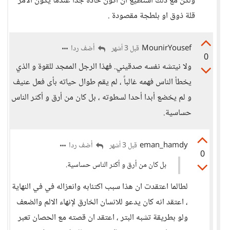
ولكن مع ذلك استطيع ان اكون حادة جدا عندما يكون الامر
قلة ذوق او بلطجة مقصودة .
MounirYousef
أضف ردا
قبل 3 أشهر
0
ولا نيتشه نفسه صدقيني. فهذا الرجل الممجد للقوة و الذي
يخطأ الناس فهمه غالباً ، لم يقم طوال حياته بأى فعل عنيف
و لم يخضع أبدا أحدا لسطوته ، بل كان من أرق و أكثر الناس
حساسية.
eman_hamdy
أضف ردا
قبل 3 أشهر
0
بل كان من أرق و أكثر الناس حساسية.
لطالما اعتقدت ان هذا سبب اكتئابه وانعزاله في في النهاية
، اعتقد انه كان يدعو للانسان الخارق لإنهاء الالم والضعف
ولو بطريقة تشبه البتر ، اعتقد ان قصته مع الحصان تعبر