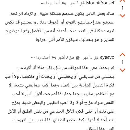
MounirYousef
أضف ردا
قبل 3 أشهر
1
هناك بعض الناس يكون عندهم مشكلة طبية ، و تزداد الرائحة
عندهم عند إحساسهم بالتوتر أو الخوف مثلا . و بعضهم قد يكون
لديه مشكلة في الغدد مثلا . أعتقد أنه من الأفضل رفع الموضوع
للمدير و هو يحدثها ، سيكون الأمر أقل إحراجا.
ayaavo
أضف ردا
قبل 3 أشهر
قبل 3 أشهر
1
لم يحدث معي هذا الموقف من قبل، لكن مثلا أنا أكره من
يلمسني من صديقتي أو يحضنني أو يحدث أي ملامسة، ولا أحب
فكرة التقبيل الشائعة بين النساء وهذا الأمر يضايقني بشدة، إلا
مع أشخاص مقربين جدا جدا، لذا أصبحت أقول أنني لا أحب
اللمس سواء مزاح أو لا ولا أحب التقبيل والبعض قديمًا يمزح
على ذلك أو حتى فكرة الأكل الجماعي من نفس الطبق أو الأكل
عند أحد لا أعرف كيف حضر الطعام، لذا اتغيب عن العزومات
التي بهذا الشكل.