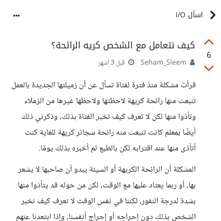
اسأل I/O
كيف نتعامل مع الشخص كريه الرائحة؟
6
Seham_Sleem
قبل 3 أشهر
قرأت مشكلة منذ فترة لفتاة تسأل عن أن زميلتها الجديدة بالعمل
تنبعث منها رائحة كريهة لاحظتها ولاحظها غيرها من الزملاء
وتأذوا منها لكن لا تعرف كيف تخبر الفتاة بذلك، وذكرني ذلك
أيضًا بمعلم كانت تنبعث منه رائحة سجائر كريهة للغاية كنت
أتأذى منها عند اقترابه لكن بالطبع لم أخبره بذلك يومًا.
المشكلة أن الرائحة الكريهة أو السيئة يبدو أن صاحبها لا يشعر
بها، أو ربما يعتاد عليها مع الوقت، لكن من حوله قد يتأذوا منها
بشدة لدرجة النفور، لكننا في نفس الوقت لا نعرف كيف نخبر
الشخص بذلك دون إحراجه أو إحراج أنفسنا، وإذا ابتعدنا عنهم