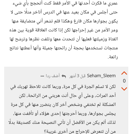
عمري ما فكرت أحدثها في الأمر فقط كنت أتحجج بأي شيء
حتى أجلس في مكان بعيد عنها في الدرس أتاخر مثلًا حتى لا
يكون بجوارها مكان فارغ وهكذا فلم تشعر أني متضايقة منها
ومر الأمر من غير إحراجها لكن إذا كانت العلاقة قوية بين هذه
الفتاة وزميلتها فعليها أن تتحدث معها وتلفت نظرها وترشح لها
منتجات تستخدمها بحجة أن رائحتها جميلة وأنها أعطتها نتائج
رائعة.
Seham_Sleem
أضف ردا
قبل 3 أشهر
0
لكن لا تسلم الجرة في كل مرة، وربما كانت تلاحظ تهربك في
أحد المرات، وعلى أي حال أنت هربتي من الرائحة، لكن
المشكلة لم تختفي وشخص آخر كان يتضرر منها في كل مرة
يجلس بجوارها، وربما أحرجتها إحدى هؤلاء أو تأففت منها،
لذلك ألم يكن من الأفضل أن تأتي النصيحة منك كصديقة بدلًا
من أن تتعرض للإحراج من أخرى غريبة؟