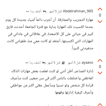
Abdelrahman_985
أضف ردا
قبل 5 أشهر
0
مهارة التجريب والمجازفة. أن أجرب دائماً أشياء جديدة كل يوم،
عندما اكتسبت تلك المهارة بداية مع فترة الجامعة أحدثت فارق
كبير في حياتي على كل الأصعدة، في علاقاتي في عاداتي في
المهارات التي اكتسبتها، أعتقد لو كانت معي منذ طفولتي كانت
ستفيدني كثيراً.
ayaavo
أضف ردا
قبل 5 أشهر
قبل 5 أشهر
0
إدارة المشاعر، أظن أنني لو كنت تعلمت بعض مهارات الذكاء
العاطفي واختلطت بالناس أكثر في سن صغير، كنت سأعرف
قراءة كل شخص ولو نسبيًا وسأعمل عقلي اكثر من عواطفي
وأعرف كيفية إدارتها وفهمها