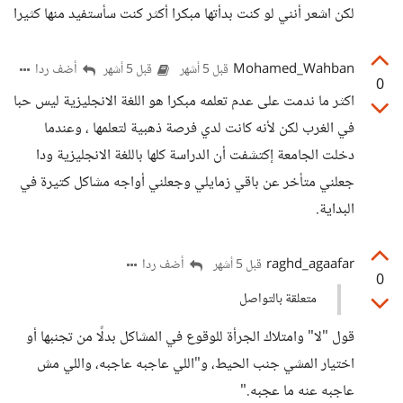
لكن اشعر أنني لو كنت بدأتها مبكرا أكثر كنت سأستفيد منها كثيرا
Mohamed_Wahban
أضف ردا
قبل 5 أشهر
قبل 5 أشهر
0
اكثر ما ندمت على عدم تعلمه مبكرا هو اللغة الانجليزية ليس حبا
في الغرب لكن لأنه كانت لدي فرصة ذهبية لتعلمها ، وعندما
دخلت الجامعة إكتشفت أن الدراسة كلها باللغة الانجليزية ودا
جعلني متأخر عن باقي زمايلي وجعلني أواجه مشاكل كتيرة في
البداية.
raghd_agaafar
أضف ردا
قبل 5 أشهر
0
متعلقة بالتواصل
قول "لا" وامتلاك الجرأة للوقوع في المشاكل بدلًا من تجنبها أو
اختيار المشي جنب الحيط، و"اللي عاجبه عاجبه، واللي مش
عاجبه عنه ما عجبه."