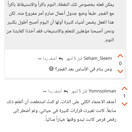
يمكن فعله بخصوص تلك النقطة، النوم باكراً والاستيقاظ باكراً
مع الفجر. طبعاً وضع جدول أعمال صارم أمر مفروغ منه. لكن
هذا الفعل يضمن أشياء كثيرة أولها أن اليوم أصبح أطول بكثير
ونحن أصبحنا مؤهلين للتعلم والاستيعاب فقد أخذنا كفايتنا من
النوم.
Seham_Sleem
أضف ردا
قبل 5 أشهر
0
ومن ينام في الأساس بعد الفجر؟ 😅
Ysmnsoliman
أضف ردا
قبل 5 أشهر
1
أعتقد الاعتماد الكلي على الذات، لو كنتُ استطعت أن أتعلم ذلك
سابقاً، كانت تغيرت قرارات كثيرة في حياتي، ولم أضطر إلى
رفض فرص كانت تبدو وقتها خياراً مثالياً.