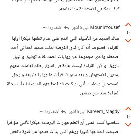
أختار مواضيع محددة لأتعلمها، وحتى لو تعلمت لم أكن أعرف
كيف يمكنني الاستفادة مما تعلمته.
MounirYousef
أضف ردا
قبل 5 أشهر
0
هناك العديد من الأشياء التي اندم علي عدم تعلمها مبكرا أولها
القراءة خصوصا أنه كان لدي الفرصة لذلك عندما اهداني أحد
أصدقاء والدي مجموعة من روايات احمد خالد توفيق و نبيل
فاروق، و لأن القراءة ليست عادة في اسرتي فقد تعاملت معهم
بمنتهى الاستهتار. و بعد سنوات قرأت ما وراء الطبيعة و رجل
المستحيل و علمت أني لو كنت قد اعطيتهم الفرصة لبدأت رحلة
القراءة منذ سن صغير.
Kareem_Magdy
أضف ردا
قبل 5 أشهر
0
شخصيا كنت أتمنى أن اتعلم مهارات البرمجة مبكرا لأنني مؤخرا
اصبحت احتاجها كثيرا ورغم أنني بدأت تعلمها من فترة بالفعل