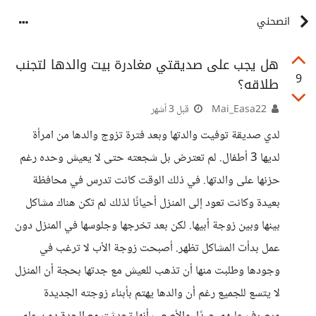
انصحني
هل يجب على صديقتي مغادرة بيت والدها لتجنب
9
طلاقه؟
Mai_Easa22
قبل 3 أشهر
لدي صديقة توفيت والدتها وبعد فترة تزوج والدها من امرأة
لديها 3 أطفال. لم تعترض بل شجعته حتى لا يعيش وحده رغم
حزنها على والدتها. في ذلك الوقت كانت تدرس في محافظة
بعيدة وكانت تعود إلى المنزل أحيانًا لذلك لم تكن هناك مشاكل
بينها وبين زوجة أبيها. لكن بعد تخرجها وجلوسها في المنزل دون
عمل بدأت المشاكل تظهر. أصبحت زوجة الأب لا ترغب في
وجودها وطلبت منها أن تذهب للعيش مع جدتها بحجة أن المنزل
لا يتسع للجميع رغم أن والدها يهتم بأبناء زوجته الجديدة