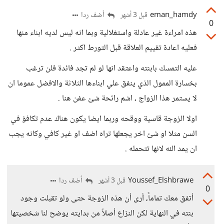
eman_hamdy
أضف ردا
قبل 3 أشهر
0
هذه امراءة غير عادلة واستغلالية وبما انه ليس لديه ابناء منها
فعليه اعادة تقييم العلاقة قبل التورط اكثر .
عليه التمسك بابنته واعتقد انها لو لم تجد فائدة فلن ترغب
بخسارة الممول الذي ينفق علي ابناءها الثلاثة والافضل عموما ان
لا يستمر هذا الزواج ، اشم رائحة شئ عفن هنا .
اولا الزوجة قاسية ووقحه وربما ايضا يكون هناك عدم تكافؤ في
السن مثلا او شئ اخر يجعلها تراه اضف او غير كافي وكانه يجب
ان يمد الله لانها تتحمله .
Youssef_Elshbrawe
أضف ردا
قبل 3 أشهر
0
أتفق معك تماماً، أرى أن هذه الزوجة حتى ولو تقبلت وجود
بنته في النهاية لكن النزاع أصلاً من بدايته يوضح لنا شخصيتها