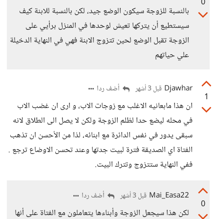
0
بالنسبة للزوجة سيكون الوضع جيد، لكن بالنسبة للابنة كيف
سيستطيع أن يتركها تعيش لوحدها في المنزل برأيي على
الزوجة تقبل الوضع لحين تتزوج الابنة فهي في النهاية الدخيلة
علي حياتهم
Djawhar
أضف ردا
قبل 3 أشهر
1
ان هذا مابعانيه الاغلب مع زوجات الاب، و ارى ان غضب الاب
في محله ليضع حدا لظلم الزوجة ولكن لا يصل الى الطلاق لانه
سبقى يدور في نفس الدائرة مع ابنائه، لذا من الأحسن ان تذهب
الفتاة اي الصديقة فترة لبيت جدتها وعند تحسن الاوضاع ترجع .
ففي النهاية ستتزوج وتترك البيت.
Mai_Easa22
أضف ردا
قبل 3 أشهر
0
لكن هذا سيجعل الزوجة وأبناءها يتعاملون مع الفتاة على أنها