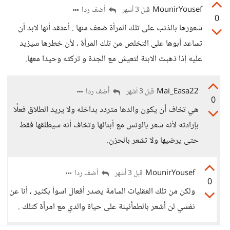
MounirYousef
أضف ردا
قبل 3 أشهر
0
شعورها بالذنب على تلك المرأة ضعف منها . أعتقد أنها لابد أن
تساعد أبوها على التخلص من تلك المرأة ، لأن خطرها سيزيد
عليه إذا ذهبت الابنة لتعيش مع الجدة و تركته وحيدا معها.
Mai_Easa22
أضف ردا
قبل 3 أشهر
0
هي تخاف أن يكون والدها متردد بداخله ولا يريد الطلاق فعلًا
بإرادته لأنه شعر بالونس مع أبنائها وتخاف أنه سيطلقها فقط
حتى يرضيها ولا تشعر بالحزن.
MounirYousef
أضف ردا
قبل 3 أشهر
0
ولكن من تلك العقليات السامة يصدر أفعال اسوأ بكثير ، أنا عن
نفسي لن أشعر بالطمأنينة على حياة والدي مع امرأة كتلك .