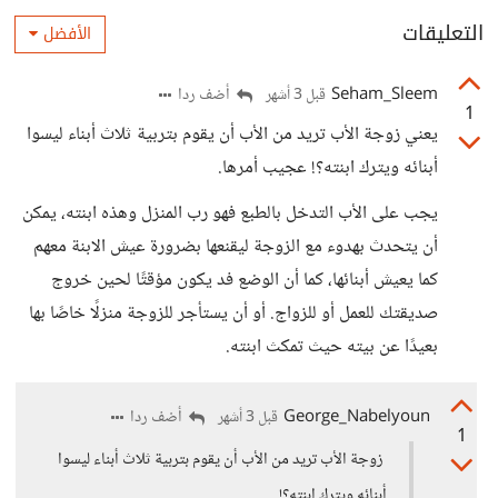
التعليقات
الأفضل
Seham_Sleem
أضف ردا
قبل 3 أشهر
1
يعني زوجة الأب تريد من الأب أن يقوم بتربية ثلاث أبناء ليسوا
أبنائه ويترك ابنته؟! عجيب أمرها.
يجب على الأب التدخل بالطبع فهو رب المنزل وهذه ابنته، يمكن
أن يتحدث بهدوء مع الزوجة ليقنعها بضرورة عيش الابنة معهم
كما يعيش أبنائها، كما أن الوضع فد يكون مؤقتًا لحين خروج
صديقتك للعمل أو للزواج. أو أن يستأجر للزوجة منزلًا خاصًا بها
بعيدًا عن بيته حيث تمكث ابنته.
George_Nabelyoun
أضف ردا
قبل 3 أشهر
1
زوجة الأب تريد من الأب أن يقوم بتربية ثلاث أبناء ليسوا
أبنائه ويترك ابنته؟!