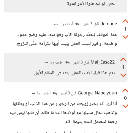
حتى لو تجاهلوا الأمر لفترة.
demane
أضف ردا
قبل 3 أشهر
1
هذا الموقف يُحدَّد رجولة الأب وقوامته، عليه وضع حدود
واضحة. وخير للبنت العش ببيت أبيها بكرامة حتَّى تتزوج.
Mai_Easa22
أضف ردا
قبل 3 أشهر
1
نعم هذا قرار الاب بالفعل إبنته في المقام الأول
George_Nabelyoun
أضف ردا
قبل 3 أشهر
0
أنا أرى أنه يخير زوجته من الرجوع عن هذا الذنب أو يطلقها
وتذهب لحال سبيلها مع أولادها الثلاثة طالما أن قلبها ليس فيه
رحمة لتحتمل ابنته يتيمة الأم.