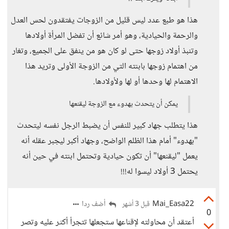
هذا هو طبع عدد ليس قليل من الزوجات يفتقدون لحس العدل
والرحمة والحيادية، وهو أمر شائع أن تفضل المرأة أولادها
وتنبذ أولاد زوجها حتى لو كان هو من ينفق على الجميع، وتغار
من اهتمام زوجها بابنته التي من الزوجة الأولى وتريد هذا
الاهتمام لها وحدها أو لها ولأولادها.
يمكن أن يتحدث بهدوء مع الزوجة ليقنعها
هذا يتطلب جهاد كبير للنفس أن يضبط الرجل نفسه ليتحدث
"بهدوء" أمام هذا الظلم الواضح، وجهاد أكبر ليجبر عقله أنه
يعمل "ليقنعها" أن تكون حيادية وتحتمل ابنته في حين أنه
يحتمل 3 أولاد ليسوا له!!!
Mai_Easa22
أضف ردا
قبل 3 أشهر
0
أعتقد أن محاولته لإقناعها ستجعلها تتجرأ أكثر عليه وتصر