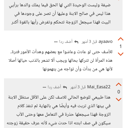
ضيفة وليست الوحيدة التي لها الحق فيما يملك والدها برأيي
هذا ليس في صالح الابنة وعليها أن تصر على وجودها في
البيت فهذا سيجعل الزوجة تتحكم وتفرض رأيها بالقوة أكثر
ayaavo
أضف ردا
قبل 3 أشهر
1
للأسف حتى لو عادت وعاشوا مع بعضهم وهدأت الأمور فترة،
هذه المرأة لن تتركها بحالها ويجب ألا تشعر بالذنب حيالها أصلا
لأنها هي من بدأت وأن تواجه من يتهمونها
Mai_Easa22
أضف ردا
قبل 3 أشهر
0
هذا طبيعي للوضع الحالي للاسف لكن على الأقل ستظل الابنة
في بيتها الذي تربت فيه وأيضًا هي بالنهاية لم تنفذ كلام
الزوجة فهذا سيجعلها حذرة في التعامل معها وحتى الأب
سيكون في صف ابنته اذا حدث شيء لأنه عرف حقيقة زوجته