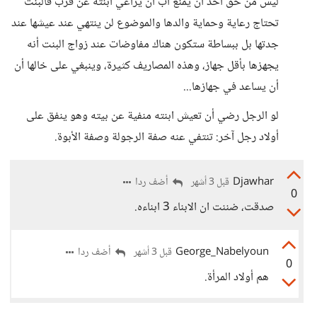
ليس من حق أحد أن يمنع أب أن يراعي ابنته عن قرب فالبنت
تحتاج رعاية وحماية والدها والموضوع لن ينتهي عند عيشها عند
جدتها بل ببساطة ستكون هناك مفاوضات عند زواج البنت أنه
يجهزها بأقل جهاز، وهذه المصاريف كثيرة، وينبغي على خالها أن
أن يساعد في جهازها...
لو الرجل رضي أن تعيش ابنته منفية عن بيته وهو ينفق على
أولاد رجل آخر: تنتفي عنه صفة الرجولة وصفة الأبوة.
Djawhar
أضف ردا
قبل 3 أشهر
0
صدقت، ضننت ان الابناء 3 ابناءه.
George_Nabelyoun
أضف ردا
قبل 3 أشهر
0
هم أولاد المرأة.