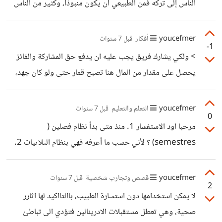
الناس إلى تركه فمن الطبيعي أن يكون منبوذا، وكثير من الناس
في مجتماعتنا منن يقوم بذلك لتبرير فعلته. أما عن الإقتناع
بالصيام فهذه ليست مسألة اقتناع أو لا فهذه عبادة فرضها الله
youcefmer
أفكار
قبل 7 سنوات
-1
علينا كالصلاة الزكاة والحج وأي عبادة أخرى فبعد أن فرضها الله
> ولكي يشارك فريق يجب عليه ان يدفع حق المشاركة والفائز
علي ليس لدي مجال حتى لا أفعلها إن كنت لست مقتنعا بذلك
يحصل على مقدار من المال هنا تصبح قمار حتى ولو كان جهد،
(طبعاا باعتبار أنك مسلم توقن بأنك ستحاسب يوما ما على ما
لأنه هناك ربح للبعض على حساب خسارة البعض الآخر، عجبتني
فعلته وعما تركته) هناك
مقولة للدكتور النابلسي يقول فيم معناه أن كل معاملة مالية
youcefmer
التعلم والتعليم
قبل 7 سنوات
0
مبنية عل خسارة في حرام
مرحبا اود الاستفسار 1. منذ متى بدأ نظام فصلين (
semestres) ؟ لأني حسب ما أعرفه فهي بنظام الثلاثيات 2.
هل تم إزالة دراسة الإعلام الآلي والوراثة genetique لأنها كنت
تدرس من قبل؟
youcefmer
قصص وتجارب شخصية
قبل 7 سنوات
2
لا يمكن استخدامها دون استشارة الطبيب، باالتااكيد لها اثارر
صحية، وهي تعطل مستقبلات الادرينالين فتؤدي الى تباطئ