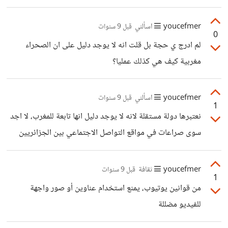
ضربات القلب ولا تزيل الخوف
youcefmer
اسألني
قبل 9 سنوات
0
لم ادرج ي حجة بل قلت انه لا يوجد دليل على ان الصحراء
مغربية كيف هي كذلك عمليا؟
youcefmer
اسألني
قبل 9 سنوات
1
نعتبرها دولة مستقلة لانه لا يوجد دليل انها تابعة للمغرب، لا اجد
سوى صراعات في مواقع التواصل الاجتماعي بين الجزائريين
(ولا اعلم ما شأنهم بهذا (انا جزائريي) وبين المغاربة، ثم ان
دراستنا للجغرافيا من اولى سنوات الابتدائي توجد دولة الصحراء
youcefmer
ثقافة
قبل 9 سنوات
1
الغرربية يعني الموضوع ليس عناد. بلمناسبة انتم ايضا ليس لكم
من قوانين يوتيوب، يمنع استخدام عناوين أو صور واجهة
ان تتأكدو من هذا لان التقسيم المعاصر جاء بعد الاستعمار
للفيديو مضللة
الاروبي اما قبلها فقد توالت الدول في كل منطقة دون حدود