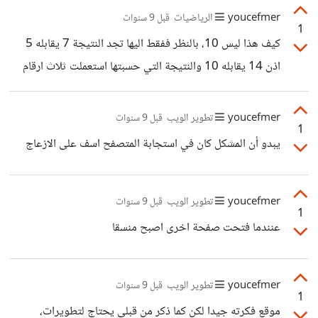
دقيقة. اتمنى ان تكون فهمتني
youcefmer
الرياضيات
قبل 9 سنوات
1
كيف هذا ليس 10، بالنظر ففقط اليها تجد النتيجة 7 يقابله 5
اذن 14 يقابله 10 والنتيجة التي حسبتها استعملت ثلاث ارقام
بعد الفاصلة فقط، احسب العدد كاملا تجده 10، او اضرب 5 في
14 ثم قسم على 7 تجدها 10 بكل بساطة
youcefmer
تطوير الويب
قبل 9 سنوات
1
يبدو أن المشكل كان في استجابة المتصفح اسف على الازعاج
youcefmer
تطوير الويب
قبل 9 سنوات
1
عنندما فتحت صفحة اخرى اصبح منسقا
youcefmer
تطوير الويب
قبل 9 سنوات
1
موقع فكرته جيدا لكن كما ذكر من قبلي يحتاج لتطويرات،