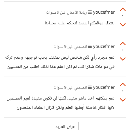
الان ثقيللة ومحدودة تحيتي لك
youcefmer
ريادة الأعمال
قبل 9 سنوات
1
ننتظر موقعكم المفيد لنحكم عليه تحياتنا
youcefmer
انصحني
قبل 9 سنوات
1
نعم مجرد رأي لكن شخص ليس بمثقف يجب توجيهه وعدم تركه
في دوامات شكرا لك، لم اكن اعلم هذا لذلك اطلب من المسلبين
الا يقوم بذلك هذه المرة
youcefmer
انصحني
قبل 9 سنوات
1
نعم يمكنهم اخذ ماهو مفيد، لكنها لن تكون مفيدة لغير المسلمين
لانها افكار خاطئة أبطلها العلم ولكن لازال العلماء الملحدون
يحاولون اثباتها، اضافة الى نشرهم سلبيات اشياء ضرورية في
الحياة..... ممكن صديقي تقوم باضافة نقطة ايجابية لكل