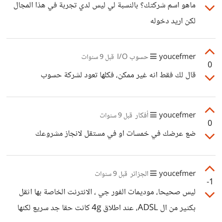
ماهو اسم شركتك؟ بالنسبة لي ليس لدي تجربة في هذا المجال
لكن اريد دخوله
youcefmer
حسوب I/O
قبل 9 سنوات
0
قال لك فقط انه غير ممكن، فكلها تعود لشركة حسوب
youcefmer
أفكار
قبل 9 سنوات
0
ضع عرضك في خمسات او في مستقل لانجاز مشروعك
youcefmer
الجزائر
قبل 9 سنوات
-1
ليس صحيحا، موديمات الفور جي ، الانترنت الخاصة بها اثقل
بكثير من ال ADSL، عند اطلاق 4g كانت حقا جد سريع لكنها