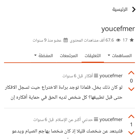
الرئيسية
youcefmer
17
67.6 ألف مشاهدات المحتوى
عضو منذ
9 سنوات
المساهمات
التعليقات
المجتمعات
المفضلة
youcefmer
أفكار
قبل 6 سنوات
0
لو كان ذلك بخل، فلماذا توجد براءة الاختراع حيث تسجل الافكار
حتى قبل تطبيقها؟ كل شخص لديه الحق في حماية أفكاره إن
كانت معرضة للسرقة.
youcefmer
حدثني أكثر عن الإسلام
قبل 6 سنوات
1
فلنبتعد عن شخصك قليلا إذ كان شخصا يهاجم الصيام ويدعو