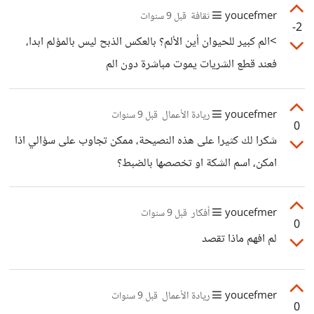
youcefmer
ثقافة
قبل 9 سنوات
-2
>الم كبير للحيوان أين الألم؟ بالعكس الذبح ليس بالمؤلم ابدا،
فعند قطع الشريات يموت مباشرة دون الم
youcefmer
ريادة الأعمال
قبل 9 سنوات
0
شكرا لك كثيرا على هذه النصيحة، ممكن تجاوب على سؤالي اذا
امكن، اسم الشكة او تخصصها بالضبط؟
youcefmer
أفكار
قبل 9 سنوات
0
لم افهم ماذا تقصد
youcefmer
ريادة الأعمال
قبل 9 سنوات
0