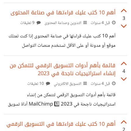
الكلمات المفتاحية ومراقبة الموقع اختر العنوان الذي تبحث عنه
وسيعرض لك جوجل ترند معدل تكرار وحجم البحث مع الأخذ
أهم 10 كتب عليك قراءتها في صناعة المحتوى
3
المنطقة الجغرافية بعين الاعتبار 2️⃣ Moz Keyword
قبل 4 سنوات
التدوين وصناعة المحتوى
9 تعليقات
Explorer أداة للبحث عن الكلمات المفتاحية وتحليل صفحة
أهم 10 كتب عليك قراءتها في صناعة المحتوى إذا كنت تمتلك
نتائج محرك البحث الذي يعكس حجم البحث عنها واختبار قوتها
موقع أو مدونة أو على الأقل تستخدم منصات التواصل
وفعاليتها 3️⃣ Katteb كتابة محتوى من خلال الذكاء الصنعي،
الاجتماعي هذا يعني أنك تكتب وتستخدم عملة اليوم "المحتوى"
سهل الاستخدام ويقدم لك المساعدة في كتابة المقالات
🪙 لذلك سيكون عليك استخدام أفضل أدوات صناعة المحتوى،
قائمة بأهم أدوات التسويق الرقمي لتتمكن من
واقتراحات
4
إنشاء استراتيجيات ناجحة في 2023
ليكون المحتوى الذي تنشره جدير بالثقة ويمنح جمهورك قصة
رائعة وغير مملة قائمة بأهم الكتب في مجال صناعة المحتوى
قبل 4 سنوات
التسويق الالكتروني
10 تعليقات
أنصح بقرائتها: 🖐🤓 1️⃣ Everybody Writes - Ann
قائمة بأهم أدوات التسويق الرقمي لتتمكن من إنشاء
Handley: لماذا تكتب؟ ما هي مهمتك؟ ستجد في هذا الكتاب
استراتيجيات ناجحة في 2023 1️⃣ MailChimp أداة تسويق
الاستراتيجيات والتكتيكات التي يحتاجها صانع
عبر البريد الإلكتروني تساعد في تنظيم حملات التسويق الرقمي
وأتمتتها إنها واحدة من أفضل أدوات التسويق الرقمي التي
أهم 10 كتب عليك قراءتها في التسويق الرقمي
2