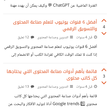
ChatGPT إذ يوفر اقتراحات عناوين رائعة ومميزة بالاعتماد
الفترة الماضية عن ChatGPT 💬 وكيف يمكن أن يهدد مهنة
على المحاور التي تزوده بها. 3️⃣ إنشاء مخطط تفصيلي للمقالات:
صناعة المحتوى! انتظرت فترة حتى يستنى لكم تجربته، قبل أن
بدءاً من المقدمة وحتى الخاتمة، يساعدك ChatGPT في
أشارككم بعض الآراء بشأن التخوفات التي سادت في مجال
أفضل 6 قنوات يوتيوب لتعلم صناعة المحتوى
استخدام المخطط
4
والتسويق الرقمي
المحتوى. إن ChatGPT هو النموذج الأولي لروبوت دردشة تم
تطويره بواسطة الذكاء الصنعي. يملك هذا الروبوت القدرة على
قبل 4 سنوات
التدوين وصناعة المحتوى
12 تعليق
التفاعل وتقديم محادثة تبدو بشرية اعتماداً على نموذج اللغة من
أفضل 6 قنوات يوتيوب لتعلم صناعة المحتوى والتسويق الرقمي
خلال فهم نية الإنسان من سؤاله وتقديم الإجابات المفيدة له.
إذا كنت لا تملك الوقت الكافي لقراءة الكتب أو الانضمام إلى
السؤال الذي يطرح نفسه
دورات التسويق الرقمي أو صناعة المحتوى ⌚ من المؤكد أنك
تمتلك بعض الوقت لمشاهدة بعض الفيديوهات التعليمية عبر
قائمة بأهم أدوات صناعة المحتوى التي يحتاجها
3
كل كاتب محتوى
يوتيوب إليك أفضل 6 قنوات يوتيوب لتعلم صناعة المحتوى
والتسويق 👇: 1️⃣ Neil Patel تغطي قناته جميع جوانب
قبل 4 سنوات
التدوين وصناعة المحتوى
13 تعليق
التسويق الرقمي عبر دروس الفيديو التي ينشرها ثلاث مرات في
قائمة بأهم أدوات صناعة المحتوى التي يحتاجها كل كاتب
الأسبوع يذكر نيل في مقاطع الفيديو نصائح وأدوات جديدة
محتوى Google trends 1️⃣ أداة لتوليد الأفكار والبحث عن
تساعد على تحسين المحتوى والتسويق