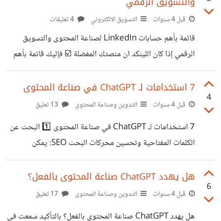
والتسويق الرقمي
الذي يغطي موضوعات التسويق الرقمي وصناعة المحتوى
يحتوي البودكاست على 1700 حلقة، مدة الحلقة 5 إلى 7 دقائق
قبل 4 سنوات
التسويق الالكتروني
4 تعليقات
فقط يقومون في بعض الأحيان باستضافة الضيوف من خبراء
قائمة بأهم حسابات LinkedIn لصناعة المحتوى والتسويق
المحتوى والتسويق الذين يكشفون عن طرق التسويق
الرقمي إذا كان اللينكد ان منصتك المفضلة ☑️ فإليك قائمة بأهم
والاستراتيجيات الرئيسية التي يتبعونها 2️⃣ Everyone Hates
حسابات اللينكد ان لصناعة المحتوى والتسويق الرقمي👇: 1️⃣
Marketers يقدم Louis Grenier
Jay Baer "تحويل العملاء إلى مزيد من العملاء" هو شعار خبير
7 استخدامات لـ ChatGPT في صناعة المحتوى
4
التسويق والمحتوى Jay يشارك على حسابه معلومات ورؤية
قبل 4 سنوات
التدوين وصناعة المحتوى
13 تعليق
جديدة في التسويق الرقمي وصناعة المحتوى وتجربة العملاء
7 استخدامات لـ ChatGPT في صناعة المحتوى 1️⃣ البحث عن
https://www.linkedin.com/in/jaybaer 2️⃣ Robert
الكلمات المفتاحية وتحسين محركات البحث SEO: يمكن
Rose أحد خبراء استراتيجية المحتوى والتسويق، يقدم عبر
الاستعانة به في استخراج قوائم الكلمات المفتاحية المتعلقة
حسابه معلومات ونصائح عن صناعة المحتوى والتسويق الرقمي
بالموضوع الذي تبحث عنه، وبالتالي توظيفها في استراتيجية
هل يهدد ChatGPT صناعة المحتوى بالفعل؟
https://www.linkedin.com/in/robrose 3️⃣ Donna
6
تحسين محركات البحث. 2️⃣ اقتراح العناوين: تُعد كتابة العناوين
قبل 4 سنوات
التدوين وصناعة المحتوى
17 تعليق
Moritz خبيرة التسويق الرقمي والمحتوى
أصعب جزء في الكتابة، لذلك يمكن لصانع المحتوى الاستفادة من
هل يهدد ChatGPT صناعة المحتوى بالفعل؟ بالتأكيد سمعت في