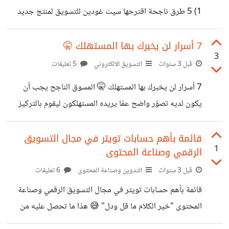
عن ذلك هو فيسبوك Facebook إذ كان يستهدف في بداية
1) 5 طرق ناجحة اقترحها سيث غودين للتسويق لمنتج جديد
بميزانية قليلة وأيام محدودة! تعرّف إليها في هذه السلسلة 😎 إذا
كنت مسوقاً فلابد أنك سمعت عن سيث غودين Seth Godin
7 أسرار لن يخبرك بها المستهلك 🤫
3
من قبل 🧐 فهو اسمٌ لامع في عالم التسويق، ويعد من أفضل
قبل 3 سنوات
التسويق الالكتروني
5 تعليقات
العقول التسويقية نشر 18 كتاباً باسمه 📚، وهو مرجع دسم في
7 أسرار لن يخبرك بها المستهلك 🤫 المسوق الناجح يجب أن
المقابلات والبودكاست التي يحلّ ضيفاً عليهم لذلك دخل لويس
يكون لديه تصوّر واضح عمّا يريده المستهلكون ليقوم بالتركيز
جرينير صاحب سلسلة بودكاست Everyone Hates
عليه وتقديمه إليهم بطريقة مميزة. 😉 إليك 7 سمات يجب أن
Marketers
ينتبه إليها المسوقون في سلوك المستخدم: 👇 1️⃣ القدرة على
قائمة بأهم حسابات تويتر في مجال التسويق
1
الرقمي وصناعة المحتوى
اختيار طريقة التسوق 🛒 يستطيع المستهلك الاختيار بين
التسوق عبر الإنترنت أو التسوق شخصياً من نفس العلامات
قبل 3 سنوات
التدوين وصناعة المحتوى
6 تعليقات
التجارية بناءً على العديد من العوامل أهمها مزاجه في ذلك اليوم.
قائمة بأهم حسابات تويتر في مجال التسويق الرقمي وصناعة
😅 2️⃣ اختيار الراحة 💆 يُفضل المستهلكون العلامات التجارية
المحتوى "خير الكلام ما قل ودل" 😅 هذا ما تحصل عليه من
التي تقدم
حسابات تويتر لذلك إليك قائمة بأهم حسابات تويتر في مجال