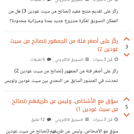
1000 دولار فقط 👈 لديه من الوقت 90 يوماً فقط 🔙 تحدثت
ركّز على تقديم منتج مفيد (نصائح من سيث غودين 3) هل من
في المنشورات السابقة عن أول ثلاث خطوات لتسويق الفكرة
الممكن التسويق لفكرة مشروع جديد بمدة وميزانية محدودة؟
🤔 هذا ما سيثبته لنا سيث غودين في طرقه الخمس عندما قبل
تحدي لويس جرينير 🖐 تحدثت في المنشورين السابقين عن أول
ركّز على أصغر فئة من الجمهور (نصائح من سيث
3
غودين 2)
خطوتين بالتفصيل: 🔙 1️⃣ التسويق مع الناس وليس عن طريقهم
2️⃣ التركيز على أصغر جمهور لكن ماذا سيخبرك سيث غودين
قبل 3 سنوات
التسويق الالكتروني
6 تعليقات
بشأن الخطوة الثالثة في التحدي التسويقي؟ 🧐 3️⃣ إنشاء
ركّز على أصغر فئة من الجمهور (نصائح من سيث غودين 2)
وتقديم منتج مفيد ✅ يبدأ التسويق الرائع بمنتج مفيد،
تحدثت في المنشور السابق عن التحدي بين سيث غودين ولويس
جرينير 🔙 كانت فكرة التحدي هي الخروج بفكرة مشروع على
الفور، والتسويق لها ولكن بمدة وميزانية محدودة. فكانت الخطوة
سوّق مع الأشخاص، وليس عن طريقهم (نصائح
5
من سيث غودين 1)
الأولى التي استخدمها سيث غودين هي التسويق مع الناس
وليس عن طريقهم ✅ يتابع سيث غودين Seth Godin وينتقل
قبل 3 سنوات
التسويق الالكتروني
12 تعليق
للخطوة الثانية 👇 2️⃣ التركيز على أصغر جمهور 🔰 أفضل مثال
سوّق مع الأشخاص، وليس عن طريقهم (نصائح من سيث غودين