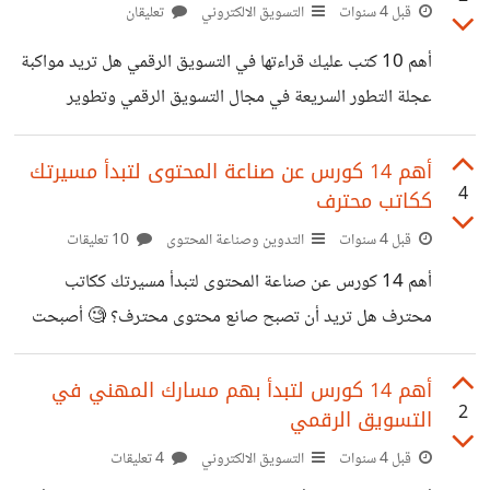
يمكنك الحصول عليها لتحسين حملات البريد الإلكتروني تسهل
قبل 4 سنوات
التسويق الالكتروني
تعليقان
الوصول إلى الجمهور المستهدف لأنها قابلة للتخصيص مما يزيد
أهم 10 كتب عليك قراءتها في التسويق الرقمي هل تريد مواكبة
عدد الزيارات المستهدفة والتحويلات والمبيعات 2️⃣ Google
عجلة التطور السريعة في مجال التسويق الرقمي وتطوير
Analytics أداة تسويق رقمية قوية تقدم لك التحليلات التي
مهاراتك؟ 😎 قائمة بأفضل الكتب التي عليك قراءتها لتطوير
تحتاجها حول زيارات الموقع مقسمة حسب الصفحات والمنتجات
مهاراتك في التسويق الرقمي 👇: 1️⃣ Epic Content
أهم 14 كورس عن صناعة المحتوى لتبدأ مسيرتك
والتفاصيل الأخرى، لفهم جمهورك بطريقة
4
ككاتب محترف
Marketing - Joe Pulizzi: الكتاب الذي يعلم المسوقين كيفية
إنشاء الروايات وسرد قصص مقنعة لتحفيز العملاء لاتخاذ الإجراء
قبل 4 سنوات
التدوين وصناعة المحتوى
10 تعليقات
دون استخدام الأسلوب المباشر 2️⃣ Jab, Jab, Jab, Right
أهم 14 كورس عن صناعة المحتوى لتبدأ مسيرتك ككاتب
Hook - Gary Vaynerchuk: يوضح هذا الكتاب جميع
محترف هل تريد أن تصبح صانع محتوى محترف؟ 🧐 أصبحت
الاستراتيجيات والمؤشرات التي ستحتاج إليها لإتقان التسويق
صناعة المحتوى أمراً شائعاً اليوم وقد امتلأ السوق بالعديد من
عبر وسائل
صناع المحتوى لذلك سيكون من الصعب إثبات نفسك والتميز في
أهم 14 كورس لتبدأ بهم مسارك المهني في
2
التسويق الرقمي
هذا المجال إن لم تطور مهاراتك 🧐 لذلك جمعت لك هنا أهم
الدورات التدريبية التي تساعدك في مجال صناعة المحتوى 👇
قبل 4 سنوات
التسويق الالكتروني
4 تعليقات