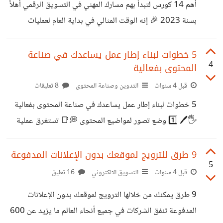
احفظ المنشور وأضفه لخطتك الجديدة في تطوير مهاراتك 1️⃣
أهم 14 كورس لتبدأ بهم مسارك المهني في التسويق الرقمي أهلاً
Content Marketing Course | Hubspot ستتعلم: ✅
بسنة 2023 🎉 إنه الوقت المثالي في بداية العام لعمليات
صناعة محتوى فعال ✅
التخطيط للسنة الجديدة على المستوى الشخصي والمهني لذلك
إذا كنت تعمل في مجال صناعة المحتوى والتسويق الرقمي أو
5 خطوات لبناء إطار عمل يساعدك في صناعة
4
المحتوى بفعالية
تفكر ببدء العمل في هذا المجال ف احفظ هذا المنشور وأضفه
لخطتك الجديدة 😉 قمت بتجهيز سلسلة مؤلفة من قوائم متعلقة
قبل 4 سنوات
التدوين وصناعة المحتوى
8 تعليقات
بصناعة المحتوى والتسويق الرقمي سأطرحها عليكم تباعاً
5 خطوات لبناء إطار عمل يساعدك في صناعة المحتوى بفعالية
والبداية مع قائمة بأهم الدورات في مجال التسويق الرقمي 👇
🖐🖊️ 1️⃣ وضع تصور لمواضيع المحتوى 💭📑 تستغرق عملية
1️⃣ تدريب التسويق
صناعة المحتوى وقتاً طويلاً. ويساعدك اختيار شكل المحتوى
الذي تريد الاستمرار فيه والذي يدعم استراتيجيتك و يقربك من
9 طرق للترويج لموقعك بدون الإعلانات المدفوعة
5
أهدافك على صناعة محتوى بفعالية أكبر. 💡 ولأن كل شيء
قبل 4 سنوات
التسويق الالكتروني
16 تعليق
يستغرق وقتاً ابدأ بالتفكير بوضع تصور لمواضيع المحتوى التي
9 طرق يمكنك من خلالها الترويج لموقعك بدون الإعلانات
تريد العمل عليها 2️⃣ وضع جدول زمني 📅⏳ يساعدك وضع
المدفوعة تنفق الشركات في جميع أنحاء العالم ما يزيد عن 600
الجدول الزمني في مراقبة جدول المحتوى ويجعل منشوراتك