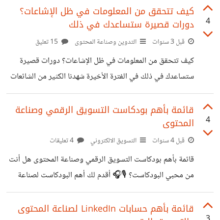
التسويق الرقمي والمحتوى👇: 1️⃣ Content Marketing
كيف تتحقق من المعلومات في ظل الإشاعات؟
4
دورات قصيرة ستساعدك في ذلك
Institute يقدم في تغريداته أمثلة ودراسات الحالة ودورات
تدريبية عن التسويق الرقمي وصناعة المحتوى بطريقة منظمة
قبل 3 سنوات
التدوين وصناعة المحتوى
15 تعليق
ومفيدة https://twitter.com/cmicontent 2️⃣ Rand
كيف تتحقق من المعلومات في ظل الإشاعات؟ دورات قصيرة
Fishkin مؤسس موقع ومنصة Moz, يغرد عن جميع أنواع
ستساعدك في ذلك في الفترة الأخيرة شهدنا الكثير من الشائعات
استراتيجيات التسويق الرقمي والمحتوى وتحسين محركات
والأخبار المغلوطة بما يخص الزلازل وغيرها وهنا مجموعة من
البحث https://twitter.com/randfish 3️⃣ contently
الدورات القصيرة أونلاين لتطوير مهاراتك في البحث والتحقق
قائمة بأهم بودكاست التسويق الرقمي وصناعة
الموقع المعروف لتصميم بورتفوليو
4
المحتوى
من المعلومات. الدورات مقدمة من وكالة فرانس برس AFP بدعم
من Google News Initiative مدة الدورات التدريبية قصيرة
قبل 4 سنوات
التسويق الالكتروني
4 تعليقات
وتركز كل واحدة منها على مهارة معينة مع أمثلة وتمارين عملية.
قائمة بأهم بودكاست التسويق الرقمي وصناعة المحتوى هل أنت
من المهارات المهمة التي يمكن أن تتعلمها: - كيفية إيجاد من نشر
من محبي البودكاست؟ 🎙️🎧 أقدم لك أهم البودكاست لصناعة
صورة أو فيديو
المحتوى والتسويق👇: 1️⃣ Marketing School يجمع Neil
Patel و Eric Siu بين خبرتهما التسويقية للقيام بهذا البودكاست
قائمة بأهم حسابات LinkedIn لصناعة المحتوى
3