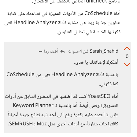
برنامج unicheck الخاص بالكشف عن الانتحال.
أداة CoSchedule من الأدوات المميزة في تساعدك على كتابة
عناوين جذابة ربما هي مشابه لأداة Headline Analyzer التي
ذكرتيها الخاصة في تحليل العناوين.
Sarah_Shahid
أضف ردا
قبل 4 سنوات
0
أشكرك لإضافتك يا هدى.
بالنسبة لأداة Headline Analyzer فهي من CoSchedule
كما ذكرتي.
أداة YoastSEO كنت قد أضفتها في المنشور السابق عن أدوات
التسويق الرقمي أيضاً، أما بالنسبة لـ Keyword Planner
فإني لا أعتمد عليه بكثرة رغم أني أجد فيه نتائج جيدة أحياناً
كاقتراحات مقارنةً مع أدوات أخرى مثل Moz وSEMRUSH.