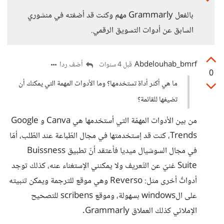
بالفعل Grammarly مهم وكنت قد أضفته في منشوري
السابق عن أدوات التسويق الرقمي.
Abdelouhab_bmrf
أضف ردا
قبل 4 سنوات
0
ما هي أكثر أداة تستخدمها؟ وما الأدوات المهمة التي يمكنك أن
تضيفها للقائمة؟
من بين الأدوات المهمّة التي أستخدمها هي Canva و Google
Trends، كنت قد إستخدمتها في مجال الطّباعة عند الطّلب، أمّا
في مجال السوشيال ميديا فأعتقد أنّ تطبيق Buissness
Suite غنيّ عن التّعريف ولا يمكنني الإستغناء عنه، كذلك توجد
أدواتٌ أخرى مثل: Reverso وهي موقع للترجمة ويمكن تثبيته
على الwindows بسهولة، وموقع scribens للتصحيح
الإملائي كذلك العملاق Grammarly.