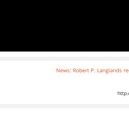
News: Robert P. Langlands re
http