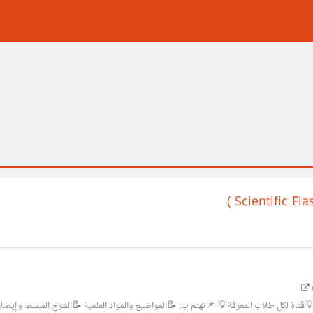
لمصباح العلمي | Scientific Flashlight 💡قناة لكل طلاب المعرفة💡 📌نهتم ب: 📝المواضيع والمواد العلمية 📝