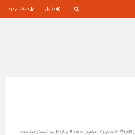
دخول
حساب جديد
الشرح المبسط وإيصال الفكرة🤓 📝تصحيح✔ المفاهيم الخاطئة ✖ بإدارة كل من: أسامة رحمة، محمد