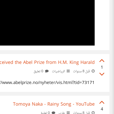
ceived the Abel Prize from H.M. King Harald
1
قبل 8 سنوات
الرياضيات
0 تعليق
://www.abelprize.no/nyheter/vis.html?tid=73171
Tomoya Naka - Rainy Song - YouTube
4
قبل 8 سنوات
طرب
0 تعليق