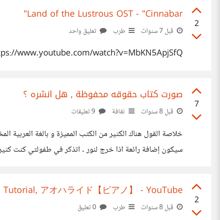
Land of the Lustrous OST - "Cinnabar"
2
قبل 7 سنوات
طرب
تعليق واحد
ttps://www.youtube.com/watch?v=MbKN5ApjSfQ
صورت كتاب حقوقه محفوظة , هل انشره ؟
7
قبل 8 سنوات
ثقافة
9 تعليقات
خلاصة القول هناك الكثير من الكتب المميزة و بالغة العربية ال
سيكون إضافة رائعة اذا خرج لنور . اتذكر في طفولتي كنت كثير ا
الأطفال الشغوفين بالعلم ( كما
| Piano Tutorial, アオハライド【ピアノ】 - YouTube
2
قبل 8 سنوات
طرب
0 تعليق