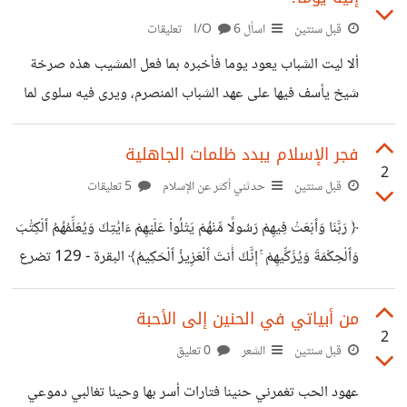
قبل سنتين
اسأل I/O
6 تعليقات
ألا ليت الشباب يعود يوما فأخبره بما فعل المشيب هذه صرخة
شيخ يأسف فيها على عهد الشباب المنصرم، ويرى فيه سلوى لما
هو فيه. يوما ما ستغدو شيخا، أترى أنك تصنع اليوم شبابا
ستتمنى العودة إليه؟
فجر الإسلام يبدد ظلمات الجاهلية
2
قبل سنتين
حدثني أكثر عن الإسلام
5 تعليقات
﴿ رَبَّنَا وَٱبْعَثْ فِيهِمْ رَسُولًا مِّنْهُمْ يَتْلُواْ عَلَيْهِمْ ءَايَٰتِكَ وَيُعَلِّمُهُمُ ٱلْكِتَٰبَ
وَٱلْحِكْمَةَ وَيُزَكِّيهِمْ ۚ إِنَّكَ أَنتَ ٱلْعَزِيزُ ٱلْحَكِيمُ﴾ البقرة - 129 تضرع
نبي الله إبراهيم عليه السلام إلى الله سبحانه وتعالى بهذه
الكلمات التي تجسد فيض رحمته على أبناء مكة الطاهرة، بعد أن
من أبياتي في الحنين إلى الأحبة
2
بنى بيت الله الحرام الذي جعله مثابة للناس وأمنا، وتتابعت
قبل سنتين
الشعر
0 تعليق
القبائل على البلد الأمين، آتين من كل فج عميق ليشهدوا منافع
عهود الحب تغمرني حنينا فتارات أسر بها وحينا تغالبي دموعي
لهم، ويذكروا اسم الله في أيام معلومات. الأرض قبل مبعث النبي