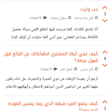
أسر إلي بنور لطيف حديثا فهمت به ما يريد تعلمت منه
تحدي الصعاب فصار طموحي كمثل الحديد وعدتك يا نجم
حب وتردد
3
سوف ترى بأني سأمضي لدرب مجيد سأبذل جهدي لألقى النجاح
قبل سنة واحدة
سؤال وجواب
6 تعليقات
وأسعى إلى نيل مجد جديد أقدم في الدرس كل اجتهاد
أنا عاشق للكتابة، كلما شرعت فيها انطلق قلمي سيالا بجميل
وأبحث في كل أمر مفيد فهذي سبيلي فهيا معي صديقي إلى نيل
الألفاظ، وساحر المعاني، غير أنني كلما حاولت أن أؤلف كتابا
حـلم سعيد فهأنــذا والـدي انظــرا إلى ابــنكما بافتخــار شــديد
جامعا، ترددت كثيرا، وتملكني شعور بالخوف أن لا أحد يعيره
جهـــودكما أثـمرت كــلها ونلت رضاكم فذا يـوم عيد
اهتمامه. أفلا يراودكم -معاشر الأدباء- ما يراودني؟
كيف تبني أيها المشتري انطباعاتك عن البائع قبل
4
قبول عرضه؟
قبل سنتين
العمل الحر
5 تعليقات
أرجو أن يفيدنا الزملاء من ذوي الخبرة والتجربة، عل ذلك يكون
ملهما لكثير من البائعين الذين أعياهم الانتظار، وأنهكتهم الأحلام.
كيف تختار المستقل المناسب لمشروعك من بين العشرات؟
كيف يصنع المرء شبابه الذي ربما يتمنى العودة
3
إليه يوما؟