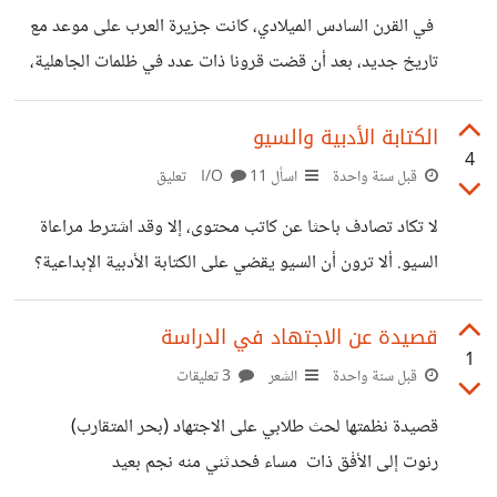
في القرن السادس الميلادي، كانت جزيرة العرب على موعد مع
تاريخ جديد، بعد أن قضت قرونا ذات عدد في ظلمات الجاهلية،
وما كانت لتختلف عن جاراتها من الإمبراطوريات العظيمة، التي
اختزلت الحضارة في تشييد قصور الأكاسرة والقياصرة وذوي
الكتابة الأدبية والسيو
4
السلطة والنفوذ، في حين استبد طواغيتها بالضعفاء من عامة
قبل سنة واحدة
اسأل I/O
11 تعليق
الشعوب. وما كانت هذه الإمبراطوريات لتصرف أبصارها نحو
لا تكاد تصادف باحثا عن كاتب محتوى، إلا وقد اشترط مراعاة
جزيرة العرب، فهي في أنظارها صحراء ممتدة، يستوطنها
السيو. ألا ترون أن السيو يقضي على الكتابة الأدبية الإبداعية؟
قوم أميون من رعاة الإبل والغنم، تترامى إلى مسامعها أنباء من
غارات القبائل، وحروب شعواء تمتد سنوات بسبب
قصيدة عن الاجتهاد في الدراسة
1
قبل سنة واحدة
الشعر
3 تعليقات
قصيد ة نظمتها لحث طلابي على الاجتهاد (بحر المتقارب)
رنوت إلى الأفْق ذات مساء فحدثني منه نجم بعيد