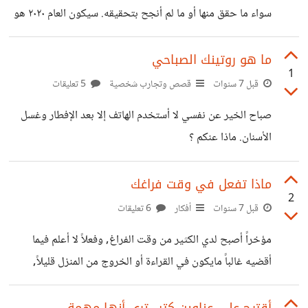
سواء ما حقق منها أو ما لم أنجح بتحقيقه. سيكون العام ٢٠٢٠ هو
العام الذي أتمم فيه تعليمي الجامعي وأحصل على شهادة
البكالوريوس في إدارة الأعمال كما أنني سوف التحق بالجيش
ما هو روتينك الصباحي
1
-تجنيد إجباري- في شهر أكتوبر المقبل لذا لن تطول القائمة كثيراً:
قبل 7 سنوات
قصص وتجارب شخصية
5 تعليقات
١- The idiot brain - Dean Burnett ٢-أساسيات الذكاء
صباح الخير عن نفسي لا أستخدم الهاتف إلا بعد الإفطار وغسل
الصناعي - كيفين واريك ٣- الشائعات أسرار التكوين وفنون
الأسنان. ماذا عنكم ؟
المواجهة - د.محمد عثمان ٤- ٥٠ فكرة يجب أن تعرفها عن علم
ماذا تفعل في وقت فراغك
2
قبل 7 سنوات
أفكار
6 تعليقات
مؤخراً أصبح لدي الكثير من وقت الفراغ, وفعلاً لا أعلم فيما
أقضيه غالباً مايكون في القراءة أو الخروج من المنزل قليلاً,
ولكني أشعر بالملل أحياناً من تكرار الأنشطة. ماذا تفعل في وقت
فراغك ؟