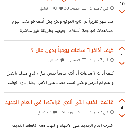
10
قبل 7 سنوات
حسوب I/O
30 تعليق
منذ شهر تقريباً لم أتابع الموقع ولكن بكل أسف فوجئت اليوم
بمساهمات لمهاجمة أشخاص بعينهم بطريقة غير مباشرة
ومناقشات يتم إدخال الشخصنه فيها كثيراً, وأشخاص يعرضون
آرائهم كأنها قرآن منزل من عند الله لا يقبل الشك, وهناك من
كيف أذاكر ٦ ساعات يومياً بدون ملل ؟
1
يهاجم المساهمة لأن فلان هو من كتبها ! ما الذي يحدث هنا ؟!
قبل 7 سنوات
انصحني
تعليقان
منذ ثلاث سنوات كان يتوجد هنا المسلم والملحد والمسيحي
كيف أذاكر ٦ ساعات أو أكثر يومياً بدون ملل ؟ لدي هدف بالفعل
واليهودي واللاديني وكان الوضع أفضل من الان والنقاشات أفضل
وأعلم لم أدرس ولكني لست معتاد على الأمر، أيضا إدارة الوقت
وتقبل الآراء المخالفة والسلام والصداقة ومناقشة الافكار فقط
ليست مشكلة بالنسبة لي مشكلتي هل التحفيز. أي نصائح ؟
الافكار, حالياً أكثر
قائمة الكتب التي أنوي قراءتها في العام الجديد
4
قبل 7 سنوات
كتب وروايات
27 تعليق
أقترب العام الجديد على الانتهاء وانتهت معه الخطط القديمة