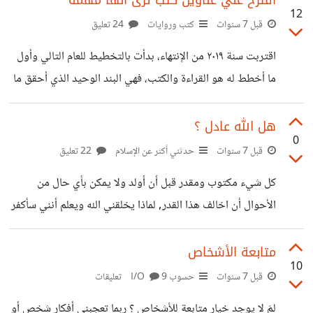
أقترح علي عناوين كتب ترى أنها مهمة
12
قبل 7 سنوات
كتب وروايات
24 تعليق
اقتربت سنة ٢٠١٩ من الإنتهاء، بدأت بالتخطيط للعام التالي وأول
ما أخطط له هو القراءة والكتب، فهي البند الوحيد الذي أحقق ما
خططت له فيه كل عام. لذلك أقترح لي كتاب ترى أنه مهم وسبب
أهميته لعلي أضيفه إلى قائمة كتب ٢٠٢٠. ما أفكاركم للقراءة في
هل الله عادل ؟
0
العام المقبل؟
قبل 7 سنوات
حدثني أكثر عن الإسلام
22 تعليق
كل شيء مكتوب ومقدر قبل أن أولد ولا يمكن بأي حال من
الأحوال أن اخالف هذا القدر, لماذا يخلقني الله ويعلم أنني سأكفر
به ثم يعذبني في النار ؟ هناك إجابة شائعة على هذا السؤال وهي
أن معرفة الله بشيء لا تعني أنه أجبرك عليه, ولكن هذا خطأ لأنه
متابعة الأشخاص
10
طالما كتب قدري مهما حدث لن أخالفه لأن الله خلق كل شيء
قبل 7 سنوات
حسوب I/O
9 تعليقات
بقدر والله يهدي من يشاء ويكتب على المرئ إن كان شقياً أم
لمَ لا يوجد خيار متابعة للأشخاص ؟ ربما تعجبني أفكار شخص أو