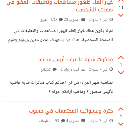
حقيقية.
خيار إلغاء ظهور مساهمات وتعليقات العضو في
11
صفحتة الشخصية
قبل 7 سنوات
حسوب I/O
23 تعليق
لم لا يكون هناك خيار إلغاء ظهور المساهمات والتعليقات في
الصفحة الشخصية, هناك من يستهدف عضو معين ويقوم بتقيم
عدد من مشاركاته بالسالب كل فترة, وبعض الأشخاص يأخذ فكرة
مسبقه قبل النقاش من المساهمات القديمة للشخص الذي يناقشه
مذكرات شابة غاضبة - أنيس منصور
1
ويحكم عليه, ولاشك أننا نتطور مع السنين وبعض الأعضاء
قبل 7 سنوات
كتب وروايات
تعليقان
تفكيرهم تغير وربما يكرهون ظهور مشاركاتهم القديمة. ما رأيك
بمناسبة شهر المرأة؛ هل قرأ احدكم كتاب مذكرات شابة غاضبة
في الإقتراح وماهي مميزات وعيوب ظهور المشاركات في صفحة
لأنيس منصور ؟ وماهب آرائكم حوله ؟
العضو؟
كثرة وعشوائية المجتمعات في حسوب
1
قبل 7 سنوات
حسوب I/O
4 تعليقات