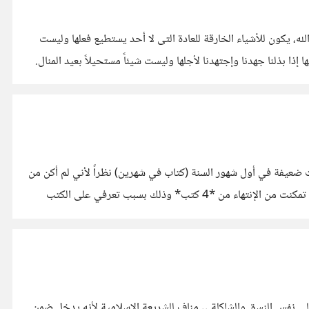
له، يكون للأشياء الخارقة للعادة التى لا أحد يستطيع فعلها وليست
 إذا بذلنا جهدنا وإجتهدنا لأجلها وليست شيئاً مستحيلاً بعيد المنال.
تي كانت ضعيفة في أول شهور السنة (كتاب في شهرين) نظراً لأني لم أكن من
محبي القراءة بشكل عام، لكن في الشهور الأخيرة تمكنت من التعود عليها بشكل لا بأس به (كتاب في الشهر). اما في شهر ديسمبر (12) وحده تمكنت من الإنتهاء من *4 كتب* وذلك بسبب تعرفي على الكتب
ى نفس النسق والشاكلة .. منافٍ للشريعة الإسلامية لأنه يدخل ضمن