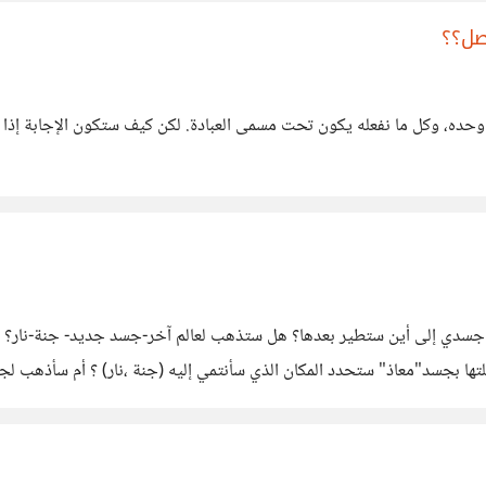
أصل؟؟
الله وحده، وكل ما نفعله يكون تحت مسمى العبادة. لكن كيف ستكون الإجابة إذا
 جسدي إلى أين ستطير بعدها؟ هل ستذهب لعالم آخر-جسد جديد- جنة-نار؟ أنا
 الأعمال التى عملتها بجسد"معاذ" ستحدد المكان الذي سأنتمي إليه (جنة ،نار) ؟ أم 