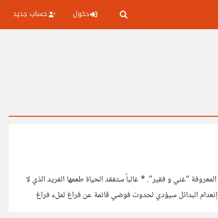
دخول
حساب جديد
معروفة "غني و فقير". * غالباً ستفقد الحياة طعمها الفريد الذي لا
* إنعدام البدائل سيؤدي لحدوث فوضي قائمة عن فراغ لملء فراغ