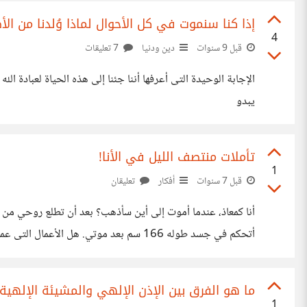
إذا كنا سنموت في كل الأحوال لماذا وُلدنا من ال
4
قبل 9 سنوات
دين ودنيا
7 تعليقات
الإجابة الوحيدة التى أعرفها أننا جئنا إلى هذه الحياة لعبادة 
يبدو
تأملات منتصف الليل في الأنا!
1
قبل 7 سنوات
أفكار
تعليقان
أنا كمعاذ، عندما أموت إلى أين سأذهب؟ بعد أن تطلع روحي من
أتحكم في جسد طوله 166 سم بعد موتي. هل
ذهب لجسد آخر بلا ذكريات، هل كنت فيما مضي في جسد
ما هو الفرق بين الإذن الإلهي والمشيئة الإلهية
1