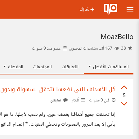
شارك
MoazBello
38
167 ألف مشاهدات المحتوى
عضو منذ
9 سنوات
المساهمات الأفضل
التعليقات
المجتمعات
المفضلة
كل الأهداف التى نضعها تتحقق بسهولة وبدون ج
5
قبل 9 سنوات
أفكار
تعليقان
إذا تحققت جميع أهدافنا بغمضة عين، ولم نتعب لأجلها. ما هو الس
يأتي إلا بعد المرور بالصعوبات وتخطي العقبات. * إنعدام الدا
هنالك الكثير من الأشياء التى يمكن أن تحدث، ولا يمكن حصرها،