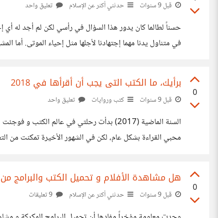
قبل 9 سنوات
حدثني أكثر عن الإسلام
تعليق واحد
حسناً لطالما كان يدور هذا السؤال في رأسي لكن لم أجد له أي إج
في متناول يدنا مهما إجتهادنا لأجلها مثل إحياء الموتى. أما المشي
إذا كان لأي احد معلومات أشمل وأوضح فلا يبخل علينا
برأيك، ما الكتب التى يجب أن أقرأها في 2018
0
قبل 9 سنوات
كتب وروايات
تعليق واحد
السنة الماضية (2017) بدأت رحلتي في عالم ا
الصوتية ومدى فعاليتها :) حسناً، هذا ملخص مختصر لرحلتي
هل مشاهدة الأفلام و تحميل الكتب والبرامج من 
0
قبل 9 سنوات
حدثني أكثر عن الإسلام
9 تعليقات
وجدت معلومة مؤخراً مفادها أن تحميل البرامج المكركة و مشاه