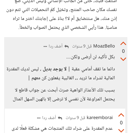
استفتِ قلبك، حتى من الجانب الإنساني وليس الديني، ضع
نفسك مكان صاحب المنتج، وتخيّل كمّ التحميلات التي تتم دون
إذن منك، هل ستتضايق أم لا؟ بناءً على إجابتك اختر ما تراه
مناسبًا. هذا رأيي الشخصي الذي يحتمل الصواب والخطأ.
MoazBello
أضف ردا
قبل 9 سنوات
0
بكل تأكيد لن أرضى ولكن....
دائما ما تقف أمامي عقبة |
لا يوجد بديل
, ليس لديك المقدرة
المالية لشراء ما تريد ,, الغالبية يفعلون كن معهم |
بسبب تلك الأعذار الواهية صرت أبحث عن جواب قاطع لا
يحتمل المراوغة لأن نفسي لا ترضى إلا بالهين السهل المنال
kareemborai
أضف ردا
قبل 9 سنوات
0
عدم المقدرة على شراء تلك المنتجات هي مشكلة فعلًا لدى