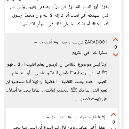
يقول: أيها الناس لقد نزل في قرآن يطلعني بغيبي وأني في
النار. أشهدكم أني آمنت أنه لا إله إلا الله وأن محمدًا رسول
الله! وهناك أمثلة كثيرة على ذلك في القرآن الكريم.
ZARADO01
أضف ردا
قبل سنة واحدة
0
شكرا لك أخي الكريم ..
اولاً ليس موضوع النقاش ان الرسول يعلم الغيب ام لا .. فهو
ﷺ لم يقل لزوجاته "اعلمني الله" واعلمني .. أو أنه يعلم
الغيب .. هذه ليست القضية .. القضية أن لولا أننا نستطيع ان
نغير القدر لما ذكر ﷺ التحذير لعائشة .. لماذا يحذرها أصلاً ..
هل فهمت قصدي ..
kjhj
أضف ردا
قبل سنة واحدة
0
عفوًا أخي عباس. ومن قال لك ابتداءً أن النبي هنا يحذر