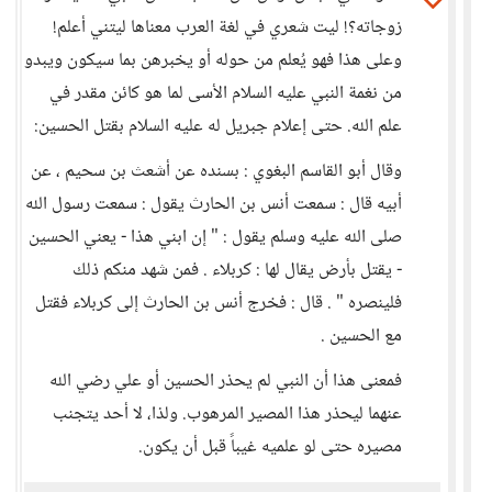
زوجاته؟! ليت شعري في لغة العرب معناها ليتني أعلم!
وعلى هذا فهو يُعلم من حوله أو يخبرهن بما سيكون ويبدو
من نغمة النبي عليه السلام الأسى لما هو كائن مقدر في
علم الله. حتى إعلام جبريل له عليه السلام بقتل الحسين:
وقال أبو القاسم البغوي : بسنده عن أشعث بن سحيم ، عن
أبيه قال : سمعت أنس بن الحارث يقول : سمعت رسول الله
صلى الله عليه وسلم يقول : " إن ابني هذا - يعني الحسين
- يقتل بأرض يقال لها : كربلاء . فمن شهد منكم ذلك
فلينصره " . قال : فخرج أنس بن الحارث إلى كربلاء فقتل
مع الحسين .
فمعنى هذا أن النبي لم يحذر الحسين أو علي رضي الله
عنهما ليحذر هذا المصير المرهوب. ولذا، لا أحد يتجنب
مصيره حتى لو علميه غيباً قبل أن يكون.