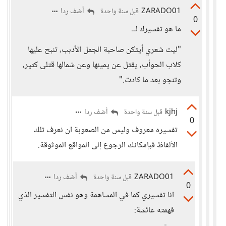
ZARADO01
أضف ردا
قبل سنة واحدة
0
ما هو تفسيرك لــ
"ليت شعري أيتكن صاحبة الجمل الأدبب، تنبح عليها
كلاب الحوأب، يقتل عن يمينها وعن شمالها قتلى كثير،
وتنجو بعد ما كادت."
kjhj
أضف ردا
قبل سنة واحدة
0
تفسيره معروف وليس من الصعوبة ان نعرف تلك
الألفاظ فبإمكانك الرجوع إلى المواقع الموثوقة.
ZARADO01
أضف ردا
قبل سنة واحدة
0
انا تفسيري كما في المساهمة وهو نفس التفسير الذي
فهمته عائشة: