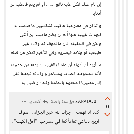
إن نام عنك فكل طب نافع........ أو لم ينم فالطب من
أذنابه
وأتذكر في مسرحية ماكبث لشكسبير لما قدمت له
نبوءات غيبية منها أنه لن يضر ماكبث ابن أنثى!
ولكن في الحقيقة كان ماكدوف قد ولادة غير
طبيعية أو ولادة قيصرية وفي الأخير تمكن من قتله!
ما أريد أن أقوله أن علمنا بالغيب لن يمنع من حدوثه
لأنه ستحوطنا أحداث ومشاعر و واقائع تجعلنا نفر
إلى مصيرنا المحتوم بأقدامنا ونحن راضين به.
ZARADO01
أضف ردا
قبل سنة واحدة
0
كدة انا فهمت .. جزاك الله خير الجزاء ... سوف
اريح دماغي تماماً كما في مسرحية "أهل الكهف" ..