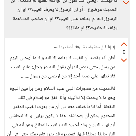
ما فهمتك .. يعني انت تقول ان الواقعة نفسها لم تحدث .. ان
الحديث موضوع .. أو ان الرسول لا يعرف الغيب؟؟ او ان
الرسول الله لم يطلعه على الغيب؟؟ ام ان صاحب المساهمة
يؤلف الاحاديث؟؟ ام ماذا؟؟؟
kjhj
أضف ردا
قبل سنة واحدة
0
أظن أنه يقصد أن الغيب لا يعلمه إلا الله وإلا ما أوحلى إليهم
من رسل. حتى بنص القرآن يقول الله عز وجل: عالم الغيب
فلا يُظهر على غيبه أحد إلا من ارتضى من رسول.......
فالحديث من معجزات النبي عليه السلام ومن براهين النبوة
وهو ما لا يحدث إلا للأنبياء وأنا أتفق مع إسلام في تلك
النقطة. أما انا فأختلف معه في أن من يعرف الغيب المقدر
المحتوم يمكن أن يتحاشاه! هذا لا يكون برايي و إلا لتحاشى
أبو لهب النيران وقد أخبره الله بالغيب المطلق وهو أنه في
النار خالدًا مخلدًا فيها! فمصيره قد تقرر فلم يفكر حتى في أن