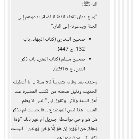
الله ﷺ:
"ويح عمار، تقتله الفئة الباغية، يدعوهم إلى
الجنة ويدعونه إلى النار."
صحيح البخاري (كتاب الجهاد، باب
132، ح 447).
صحيح مسلم (كتاب الفتن، باب ذكر
الفتن، ح 2916).
وحدث بعد وفاته بتقريباً 50 سنة .. أنا أعطيك
الحديث ودليل صحته من الكتب المعتبرة عند
أهل السنة وتأتي وتقول لي "النبي لا يعلم
الغيب" هذا ليس الموضوع .. فالحديث لم يذكر
هل هو وحي بواسطة جبريل أم غير ذلك "وَمَا
يَنطِقُ عَنِ الْهَوَىٰ إِنْ هُوَ إِلَّا وَحْيٌ يُوحَىٰ" اليست
تكفي؟ .. موضوعنا هو :