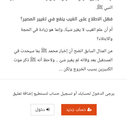
النبي ﷺ.
فهل الاطلاع على الغيب ينفع في تغيير المصير؟
أم أن علم الغيب لا يغيّر شيئًا، وإنما هو زيادة في الحجة
والابتلاء؟
من المثال السابق اتضح أن إخبار محمد ﷺ بما سيحدث في
المستقبل بعد وفاته لم يغير شئ .. ولاحظ أنه ﷺ ذكر موت
الكثيرين بسبب الخروج ولكن ...
يرجى الدخول لحسابك أو تسجيل حساب لتستطيع إضافة تعليق
حساب جديد
دخول