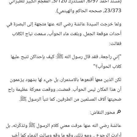
(مسند أحمد 6/97، المستدرك 3/120، المعجم الكبير للطبراني
23/373، صححه الحاكم والهيثمي).
ولما خرجت السيدة عائشة رضي الله عنها متجهة إلى البصرة في
أحداث موقعة الجمل، وبلغت ماء الحوأب، سمعت نباح الكلاب
فقالت:
"إني راجعة، فقد قال رسول الله ﷺ: كيف بإحداكن تنبح عليها
كلاب الحوأب؟"
لكن الذين معها أقنعوها بالاستمرار، بل جيء لها بشهود يزعمون
أن هذا المكان ليس الحوأب. فمضت، ووقعت معركة عظيمة راح
ضحيتها آلاف المسلمين من الطرفين، كما تنبأ الرسول ﷺ.
🔎 محور النقاش:
عائشة رضي الله عنها عرفت معني كلام الرسول ﷺ وتذكّرته، بل
أرادت الرجوع .. ومع ذلك، وقع ما وقع وسالت الدماء كما أخبر