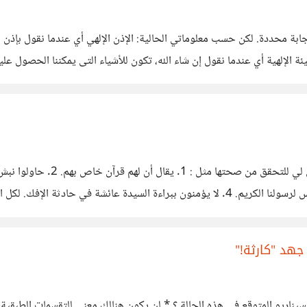
ابة محددة. لكن حسب معلوماتي الحالية: الإذن الإلهي أي عندما نقول بإذن ال
ئة الإلهية أي عندما نقول إن شاء الله، تكون للأشياء التى يمكننا الحصول عليها
يعتقدون أن الرسالة كان من المفترض أن تكون لسيدنا علي وليس لرسولنا الكريم. 4. لا يؤمنون
هد "كارثة!"
يناريو المتوقع في هذه الحالة ؟ * لن يكون هنالك معنى للتقسمات الطبقية ال