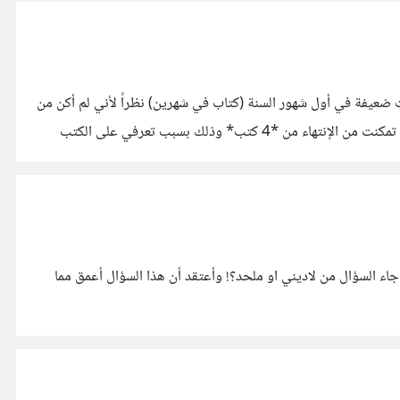
تي كانت ضعيفة في أول شهور السنة (كتاب في شهرين) نظراً لأني لم أكن من
محبي القراءة بشكل عام، لكن في الشهور الأخيرة تمكنت من التعود عليها بشكل لا بأس به (كتاب في الشهر). اما في شهر ديسمبر (12) وحده تمكنت من الإنتهاء من *4 كتب* وذلك بسبب تعرفي على الكتب
 جاء السؤال من لاديني او ملحد؟! وأعتقد أن هذا السؤال أعمق مما