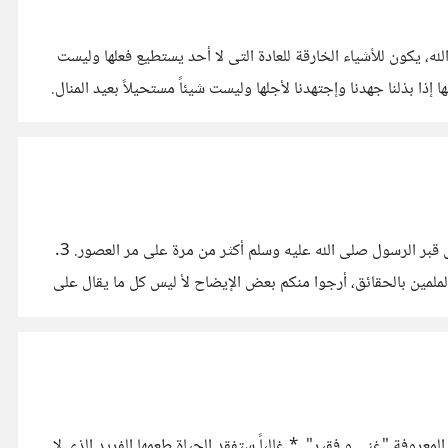
له، يكون للأشياء الخارقة للعادة التى لا أحد يستطيع فعلها وليست
 إذا بذلنا جهدنا وإجتهدنا لأجلها وليست شيئاً مستحيلاً بعيد المنال.
لماذا الشيعة ذو سمعة سيئة؟ دائماً ما أسمع أشياء عنهم ولا سبيل لي للتحقق من صحتها مثل : 1. يقال أن لهم قرآن خاص بهم. 2. حاولوا نبش قبر الرسول صلى الله عليه وسلم أكثر من مرة على مر العصور. 3.
 ببراءة السيدة عائشة في حادثة الإفك. لكل الملمين بالحقائق، أرجوا منكم بعض الإيضاح لأ ليس كل ما يقال على
معروفة "غني و فقير". * غالباً ستفقد الحياة طعمها الفريد الذي لا