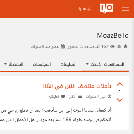
شارك
MoazBello
38
167 ألف مشاهدات المحتوى
عضو منذ
9 سنوات
المساهمات الأحدث
التعليقات
المجتمعات
المفضلة
تأملات منتصف الليل في الأنا!
1
قبل 7 سنوات
أفكار
تعليقان
أنا كمعاذ، عندما أموت إلى أين سأذهب؟ بعد أن تطلع روحي من
أتحكم في جسد طوله 166 سم بعد موتي. هل
ذهب لجسد آخر بلا ذكريات، هل كنت فيما مضي في جسد