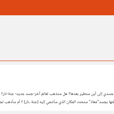
 جسدي إلى أين ستطير بعدها؟ هل ستذهب لعالم آخر-جسد جديد- جنة-نار؟ أنا
 الأعمال التى عملتها بجسد"معاذ" ستحدد المكان الذي سأنتمي إليه (جنة ،نار) ؟ أم 