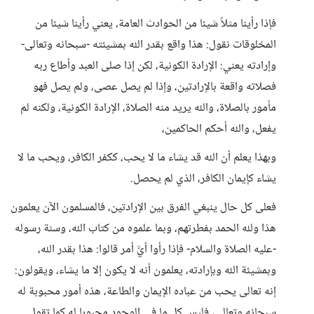
فإذا رأينا مثلاً شيئا من الحوادث العامة، يعني رأينا شيئا من
المخلوقات نقول: هذا واقع بقدر الله بمشيئته -سبحانه وتعالى-
وإرادته يعني: الإرادة الكونية، لكن إذا صلى العبد وأطاع ربه
فصلاته واقعة بالإرادتين، وإذا لم يصل عصى، ولم يصل فهو
مأمور بالصلاة، والله يريد منه الصلاة، الإرادة الكونية، ولكنه لم
يفعل، والله أحكم الحاكمين،
وبهذا يعلم أن الله قد يشاء ما لا يحب، ككفر الكافر، ويحب ما لا
يشاء كإيمان الكافر، الذي لم يحصل.
فعلى كل حال ينبغي الفرق بين الإرادتين، فالمسلمون الآن يعلمون
هذا ولله الحمد بفطرتهم، وبما علموه من كتاب الله، وسنة رسوله
-عليه الصلاة والسلام- فإذا رأوا أيَّ أمر قالوا: هذا بقدر الله،
وبمشيئة الله وبإرادته، يعلمون أنه لا يكون إلا ما يشاء، ويقولون:
إنه تعالى يحب من عباده الإيمان والطاعة، هذه أمور محبوبة له
سبحانه وتعالى، فليس كل ما في الوجود محبوبا له كما تقول