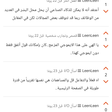
LeenLeen
العمل الحر
قبل 22 يومًا
1
سورة البقرة " يؤلمني قلبي كلما فكرت فيما تبقى من المصحف
أعتقد أنه لا يمكن للذكاء الصناعي أن يحل محل البشر في العديد
⁦(⁠｡⁠ﾉ⁠ω⁠＼⁠｡⁠)⁩ لكن أسأل الله التوفيق لي وللجميع" وفي الحقيقة
من الوظائف ربما قد تتوقف بعض المجالات لكن في المقابل
اخترت آيتان " وإن كنتم في ريب مما نزلنا على عبدنا فأتوا
ستأتي مجالات التعامل مع الذكاء الصناعي أما المجالات
بسورة من مثله وادعوا
التخصصية كالطب والتعليم والهندسة والقانون ما سيتأثر هو ما
LeenLeen
قصص وتجارب شخصية
قبل 22 يومًا
1
يعتمد على الحاسوب بشكل أساسي وليس كلها أيضاً سيلتغي
يا الهي على هذا الايموجي المزعج..كان بإمكانك قول أتفق فقط
فالمبرمج والأمن السيبراني سيظلان كما العديد من المجالات
دون ايموجي كهذا..
الأخرى للحواسيب.. أعتقد أن هناك مبالغات مدسوسة وكلها من
الغرب لتخريب حياتنا وجعلنا نعيش في هذا القلق ونركز عليه
LeenLeen
اسأل I/O
قبل 23 يومًا
بعيداً عن أن نرى ما
2
اه فعلاً والتفاعل قل والمساهمات هي نفسها تقريباً من فترة
طويلة في الصفحة الرئيسية..
LeenLeen
اسأل I/O
قبل 23 يومًا
0