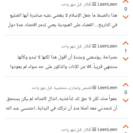
LeenLeen
أفكار
قبل شهر واحد
0
هذا بالضبط ما جعل الإسلام لا يقضي عليه مباشرة أيها الضليع
في التاريخ... القضاء على العبودية يعني تدمر اقتصاد عدة دول
والذي قد يكون غير عادل للبعض الذي ينتظر سداد دينه.. لذا
اعتاق الرقاب هو الحل الأمثل لقمعها..يوجد مسلمون كثر منذ
LeenLeen
أفكار
قبل شهر واحد
1
قرون وليس كلهم يستطيعون الصيام وغيره من فروض تستوجب
بصراحة..يؤسفني وبشدة أن أقول هذا لكنها لا تبدو وكأنها
كفارة لذا من بين كل خمسين مسلم قد يكون هناك عشرة يؤدون
ستنتهي قريباً..كلا من الإناث والذكور على حد سواء لم يعودوا
كفارة أي عشر رقاب ' مثال وعدد من عندي..' واحسب على عدد
يرغبون في تحمل مسؤولية أفعالهم.. يتم التلاعب بعقول الأمة
المسلمين على مدار القرون الماضية هل
دون وعي منهم والدين أصبح مهمشاً..لكن يوماً ما..ستعود الأمة
LeenLeen
قصص وتجارب شخصية
قبل شهر واحد
0
الإسلامية إلى سابق عهدها.. يوماً ما بالتأكيد سيحدث هذا.. أسأل
عفواً منك لكن لا حق لك لتأخذيه..انذال كامثاله لم يكن يستحق
الله المغفرة والثبات..
أن تتحدثي معه أصلا منذ أن تركك في البداية..احتسبي عند الله
وهو لن يضيع ألمك إن شاء الله..لكن أكبر انتقام ' كما تسمينه ' هو
أن تركزي في حياتك وتطوري من ذاتك وابتعدي عن الحب فهو لا
LeenLeen
أفكار
قبل شهر واحد