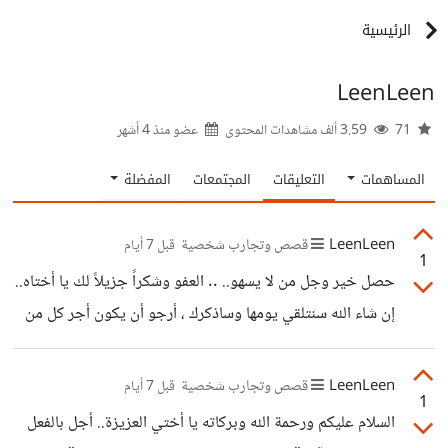
الرئيسية
LeenLeen
71
3.59 ألف مشاهدات المحتوى
عضو منذ
4 أشهر
المساهمات
التعليقات
المجتمعات
المفضلة
LeenLeen
قصص وتجارب شخصية
قبل 7 أيام
1
حصل خير وجل من لا يسهو.. .. العفو وشكراً جزيلاً لك يا أختاه..
إن شاء الله سنتلقي يومها وساذكرك ، أرجو أن يكون أجر كل من
حفظ من القرآن في هذه المسابقة من نصيبك وفي ميزانك .
تحية طيبة..
LeenLeen
قصص وتجارب شخصية
قبل 7 أيام
1
السلام عليكم ورحمة الله وبركاته يا أختي العزيزة.. أجل بالفعل