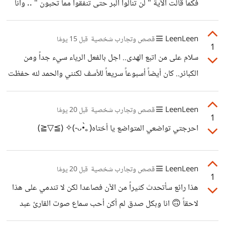
فكما قالت الآية " لن تنالوا البر حتى تنفقوا مما تحبون " .. وانا
الحمد لله علامتي 4/4 ولقد اخترت الآية " فتلقى آدم من ربه
كلمات فتاب عليه إنه هو التواب الرحيم " بصراحة أنا أحب كم أن
LeenLeen
قصص وتجارب شخصية
قبل 15 يومًا
1
الله رحيم بعباده حتى منذ بدء الخلق..فرغم أن أبانا آدم عليه
سلام على من اتبع الهدى.. اجل بالفعل الرياء سيء جداً ومن
السلام قد عصى الله إلا أنه غفر له وتابع عليه برحمته التي
الكبائر.. كان أيضاً أسبوعاً سريعاً للأسف لكنني والحمد لله حفظت
وسعت كل شيء.. وأكد ذلك في نهاية الآية
الصفحة الرابعة من سورة البقرة.. اخترت آية " كيف تكفرون بالله
وقد كنتم أموات فأحياكم ثم يميتكم ثم يحييكم ثم إليه ترجعون
LeenLeen
قصص وتجارب شخصية
قبل 20 يومًا
1
" شعرت أنها تُلخص حياتنا كبشر بكل بساطة وجمال لذا دخلت
احرجتي تواضعي المتواضع يا أختاه⁦(⁠｡⁠•̀⁠ᴗ⁠-⁠)⁠✧⁩ ⁦(⁠≧⁠▽⁠≦⁠)⁩
قلبي بسرعة.. لذا علامتي 3/3 بالتوفيق للجميع في حفظهم ' قد
يكون هذا أفضل تحدي أدخله في حياتي ' وفقك الله يا أختاه
LeenLeen
قصص وتجارب شخصية
وأدعو الله أن
قبل 20 يومًا
1
هذا رائع سأتحدث كثيراً من الآن فصاعدا لكن لا تندمي على هذا
لاحقاً 🙃 انا وبكل صدق لم أكن أحب سماع صوت القارئ عبد
الباسط عبد الصمد رحمه الله..كنت أعتبره مزعجاً " مع كامل