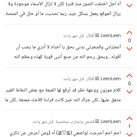
آه اجل اختفت الصور منذ فترة لكن لا تزال الأسماء موجودة ولا
يزال الموقع يعمل بشكل جيد..ربما تحديث ما أو خلل في المنصة.
LeenLeen
أفكار
قبل شهر واحد
0
أعجزتني وقشعرتي بدني بحق يا أختاه لا أدري ما يجب أن
أقوله...وبحق..رحم الله من صنع أنثى قوية كهذه وعظم الله
أجرك يا عزيزتي فهذه هي الحياة وهذا هو الموت والبقاء
لله...احتسبي عند الله ولكِ أجر الصابرين بإذن الله..فكلنا إلى لقاء
LeenLeen
أفكار
قبل شهر واحد
0
في يوم الحساب ودعواتي لكِ أن تلتقي به في جنان الخلد بإذن
كلام موزون ووجهة نظر قد تُرفع لها القبعة مع بعض النقاط الغير
الواحد الأحد.. حياك الله..وأعطر تحياتي لكِ..
متفق عليها..لكن جزاك الله خير كانت قراءة كلامك ممتعة..لكن ما
تقوله لا ينفذ حقاً وللاسف..ليس بسبب الحداثة الليبرالية التي
تتحدث عنها بل بسبب قلة الرجال في هذا الزمن 'وقد يكون
LeenLeen
قصص وتجارب شخصية
قبل شهر واحد
1
للحرية المزعومة للمرأة دور في هذا '..ولتوضيح سوء الفهم
احم احم أحرجت تواضعي ⁦(⁠≧⁠▽⁠≦⁠)⁩ آه {ومن أعرض عن ذكري