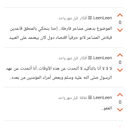
أن يحمي وينفق ويحنو ويساعد امرأته ويتحمل مسؤوليتها لا
لانه افضل منها وسوف يسئل ويحاسب على كل ما يفعله أو
LeenLeen
أفكار
قبل شهر واحد
0
الموضوع بدهش مشاعر فارطة.. إحنا بنحكي بالمنطق قاعدين
فبلاش المشاعر لانو حرفياً اقتصاد دول كان بيعتمد على العبيد
وحياة العديد من العبيد كانت بتعتمد على العبودية عشان الاكل
والشرب واللبس انت/ي بتتكلم/ي من وسع ومش فاهم/ة شو كان
LeenLeen
أفكار
قبل شهر واحد
0
يصير في التاريخ..، ايقاف العبودية يعني آلاف من العبيد رح
لا لا لا أنا بالتأكيد لا أتحدث عن هذه الأوقات..أنا أتحدث عن عهد
يرتميوا في الشوارع والدول رح تنهار وممكن يصير في حروب
الرسول صلى الله عليه وسلم وبعض أمراء المؤمنين من بعده..
على الموضوع وهذا مش المطلوب في الاسلام لانه كان لسا في
حين كان الإسلام والأخلاق يسودان الأمة..وبالطبع منذ بدأت
بدايته فالطريقة السلمية عشان ما يصعب التفاهم مع الناس على
المؤامرات السياسية والبحث عن السلطة ومحاولة الحصول عليها
LeenLeen
ثقافة
قبل شهر واحد
الرسول
0
تراجعت الأمة حتى انهارت...
العفو..