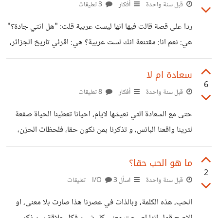
ليس أكبر بنية مني إن رفعت يدي فقط وسددت اللكمة، سيسقطا
قبل سنة واحدة
أفكار
3 تعليقات
مغما عليه... نعم... لن أكون الضحية بعد اليوم، اليوم هو يوم
ردا على قصة قالت فيها انها ليست عربية قلت: "هل انتي جادة؟"
التحرر و الاستقلال" لكن من يخدع، لم تكن المسألة متعلقة
هي: نعم انا: مقتنعة انك لست عربية؟ هي: اقرئي تاريخ الجزائر،
بالشجاعة، او القوة، فلم
من قال انها عربية؟ الجزائر خليط اجناس حسب البحث
التاريخي. انا: 🤦‍♀️وإن يكن، انا الان من جنوب افريقيا؟(قلت ذلك
سعادة ام لا
6
لانني من ولاية جنوب الجزائر وهي من الشمال) هي: العرب
قبل سنة واحدة
أفكار
8 تعليقات
المقرفون انا: إذا انا اصلي امريكية، لانه في امريكا يوجد سمر
حتى مع السعادة التي نعيشها لايام، احيانا تعطينا الحياة صفعة
البشرة. هي: العرب اصلهم الشرق الاوسط والخليج وبلاد الشام
لترينا واقعنا البائس، و تذكرنا بمن نكون حقا، فلحظات الحزن،
لكن الجزائر اصلها امازيغي واصبح فيها عرب وثقافة
الغضب، الحب والعشق احيانا، تخرج جوهرنا الحقيقي، خالصا
صافيا دون شوائب، تلك التي نضيفها ونجبر انفسنا على تصديق
ما هو الحب حقا؟
2
انها ما يجعلنا "مثاليين" في نظر المجتمع، و حتى لو لم نكن ندرك
قبل سنة واحدة
اسأل I/O
3 تعليقات
ذلك فعليا، تلك الشوائب قد تكون هي ما يقيدنا، هي ما يجعل
الحب، هذه الكلمة، وبالذات في عصرنا هذا صارت بلا معنى، او
الحياة تصفعنا... وتلك الصفعة...ربما هي لمصلحتنا...