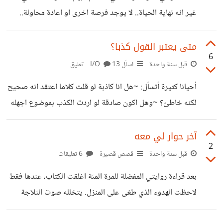
تسيطر على، وتتحكم في كل شيء.. السؤال المطروح هنا: من
غير انه نهاية الحياة.. لا يوجد فرصة اخرى او اعادة محاولة..
انا؟.... الى اين انتمي؟... انا المخادع؟... ام المخدوع؟...
الموت هو ببساطة النهاية لكن هذا يجعلني أتسائل عما اخافه فعلا
هل هو فقدان حياتي التي بنهايتها ستنتهي المعاناة؟.. ام هو
متى يعتبر القول كذبا؟
6
الخوف من ما ينتظرني بعد الموت؟ الحساب؟.. الجنة؟.. او
قبل سنة واحدة
اسأل I/O
13 تعليق
الجحيم؟.. لا اريد ان تنتهي حياتي لأن لدي الكثير لأفعله خاصة
أحيانا كثيرة أتسأل: ~هل انا كاذبة لو قلت كلاما اعتقد انه صحيح
إستعدادي لمقابلة خالقي، حتى الان لا اعتقد انني اعطيت هذا
لكنه خاطئ؟ ~وهل اكون صادقة لو اردت الكذب بموضوع اجهله
الركن حقه من حياتي، لكن هذا
فظهر ما قلته صدقا؟
آخر حوار لي معه
2
قبل سنة واحدة
قصص قصيرة
6 تعليقات
بعد قراءة روايتي المفضلة للمرة المئة اغلقت الكتاب، عندها فقط
لاحظت الهدوء الذي طغى على المنزل. يتخلله صوت الثلاجة
القديمة المزعج الذي بات بعد كل هذه السنوات جزءا من هدوء