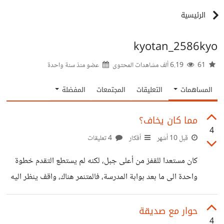
الرئيسية
kyotan_2586kyo
61
6.19 ألف مشاهدات المحتوى
عضو منذ
سنة واحدة
المساهمات
التعليقات
المجتمعات
المفضلة
مما كان يخاف؟
4
قبل 10 أشهر
أفكار
4 تعليقات
كان مستعدا للقفز من أعلى جبل، لكنه لم يستطع التقدم خطوة
واحدة الى ما بعد بوابة المدرسة، فالمتنمر هناك، واقف ينظر اليه
متوعدا بألم سيجعله يبيت ليلة أرق مصحوبة بألم في أضلاعه،
قال محدثا نفسه وهو يحدق بالبوابة امامه: "لم لا ألكمه أيضا، هو
حوار مع صديقة
4