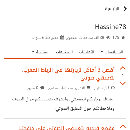
الرئيسية
Hassine78
175
88 ألف مشاهدات المحتوى
عضو منذ
6 سنوات
المساهمات
التعليقات
المجتمعات
المفضلة
أفضل 3 أماكن لزيارتها في الرباط المغرب؛
1
بتعليقي صوتي
قبل سنتين
التدوين وصناعة المحتوى
0 تعليق
أتشرف بزيارتكم لصفحتي، وأتشرف بتعليقاتكم حول الصوت
وملاحظاتكم حول التعليق الصوتي؛
https://www.facebook.com/share/v/ZvppADt5o
M1is5G5/?mibextid=qi2Omg
مقطع فيديو بتعليقي الصوتي على صفحتنا