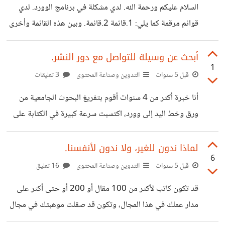
السلام عليكم ورحمة الله. لدي مشكلة في برنامج الوورد. لدي
قوائم مرقمة كما يلي: 1.قائمة 2.قائمة. وبين هذه القائمة وأخرى
كلام ثم تبدأ قائمة أهرى كما يلي؛ 1.قائمة 2 2. قائمة 2. المشكلة
أن القائمتين ليستا في نفس الخط عموديا واحدة داخلة والأخرى
أبحث عن وسيلة للتواصل مع دور النشر.
1
خارجة أريد أن أجعلها في نفس المستوى وأتحكم في مستوى
قبل 5 سنوات
التدوين وصناعة المحتوى
3 تعليقات
عموديا. هل من أحد واجه نفس المشكلة
أنا خبرة أكثر من 4 سنوات أقوم بتفريغ البحوث الجامعية من
ورق وخط اليد إلى وورد، اكتسبت سرعة كبيرة في الكتابة على
لوحة المفاتيح، وسمعت مؤخرا عن وجود دور نشر تحتاج
مفرغين، يمكن التواصل معهم، هل من له دراية بالموضوع ويمكنه
لماذا ندون للغير، ولا ندون لأنفسنا.
6
مساعدتي.!؟
قبل 5 سنوات
التدوين وصناعة المحتوى
16 تعليق
قد تكون كاتب لأكثر من 100 مقال أو 200 أو حتى أكثر على
مدار عملك في هذا المجال، وتكون قد صقلت موهبتك في مجال
التدوين، وكذلك تعبت كثيرا من أجل تعلم السيو حتى يرض