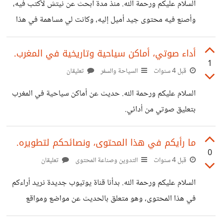
السلام عليكم ورحمة الله. منذ مدة أبحث عن نيتش لأكتب فيه،
رأيكم في هذا المحتوى، هل أحذف كل ما في قناتي وأصنع هذا
وأصنع فيه محتوى جيد أميل إليه، وكانت لي مساهمة في هذا
المحتوى القصصي أو التحفيزي، .... وما نصائحكم لتطوير
الشأن هذا رابطها.
الصوت
https://io.hsoub.com/Ideas/129860-
أداء صوتي، أماكن سياحية وتاريخية في المغرب.
1
%D8%A7%D8%B1%D8%BA%D8%A8-
قبل 4 سنوات
السياحة والسفر
تعليقان
%D9%81%D9%8A-%D9%81%D8%AA%D8%AD-
السلام عليكم ورحمة الله. حديث عن أماكن سياحية في المغرب
%D9%82%D9%86%D8%A7%D8%A9-
بتعليق صوتي من أدائي.
%D9%8A%D9%88%D8%AA%D9%8A%D9%88%D
https://youtu.be/v_BCAyqCks8
8%A8-%D9%88%D9%84%D9%83%D9%86 فالحمد
ما رأيكم في هذا المحتوى، ونصائحكم لتطويره.
لله الذي وفقني لأن أفتح قناة سفينة المسافر التي جهزت
0
قبل 4 سنوات
التدوين وصناعة المحتوى
تعليقان
محتواها والحمد لله. قناة أعرض فيها معلومات عن أهم الأماكن
السياحية في مختلف دول العالم، بأسلوب عادي وتعليق صوتي
السلام عليكم ورحمة الله. بدأنا قناة يوتيوب جديدة نريد أراءكم
لي كمبتدئ. أنتظر آراءكم، وهناك 4 فيديوهات جاهزة إن شاء الله
في هذا المحتوى، وهو متعلق بالحديث عن مواضع ومواقع
سيتم نشرها قريبا عن أماكن في الأردن والسعودية، وكذلك
سياحية، ونحتاج أراءكم، ونصائحكم لتطويره. وشكرا مقدما؛