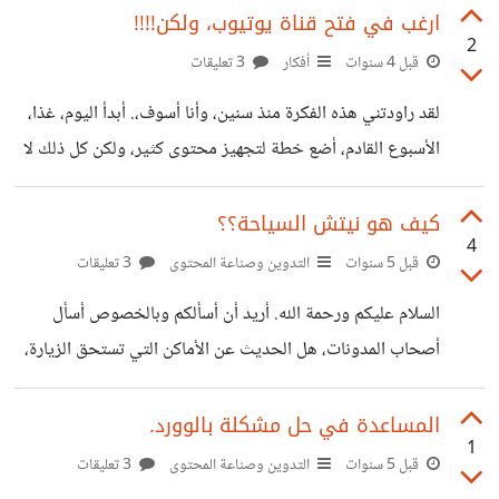
المغرب. رابط القناة؛
https://youtu.be/31WBCtIWCIY
ارغب في فتح قناة يوتيوب، ولكن!!!!
https://youtube.com/channel/UC0-
2
قبل 4 سنوات
أفكار
3 تعليقات
1X3gIUHCu_3JpaYW-D7w
لقد راودتني هذه الفكرة منذ سنين، وأنا أسوف،. أبدأ اليوم، غذا،
الأسبوع القادم، أضع خطة لتجهيز محتوى كثير، ولكن كل ذلك لا
يتم تنفيذه على أرض الواقع. أعرف قناة وأتابعها، وأود أن تصير
لي قناة مشابهة، لأني أملك صوتا يمكنني من عمل قناة علمية
كيف هو نيتش السياحة؟؟
4
ثقافية، وأنشر فيها مواضيع شيقة. أكتب مقالات على مواقع
قبل 5 سنوات
التدوين وصناعة المحتوى
3 تعليقات
العمل الحر؛ مما يدل أنه من الممكن أن أدخر جهد كتابة المقالات
السلام عليكم ورحمة الله. أريد أن أسألكم وبالخصوص أسأل
لكتابة نصوص أقدمها بصوتي، وأنا معلق صوتي كذلك. ولي
أصحاب المدونات، هل الحديث عن الأماكن التي تستحق الزيارة،
حاسوب مميز تشتغل عليه كل البرامج
كالاماكن التاريخية، في كل دولة، أو الأماكن السياحية يعتبر
نيتش مميز، يمكن العمل عليه!؟
المساعدة في حل مشكلة بالوورد.
1
قبل 5 سنوات
التدوين وصناعة المحتوى
3 تعليقات