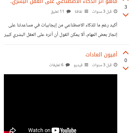
ماهو أثر الذكاء الاصطناعي على العقل البشري.
3
قبل 3 سنوات
ثقافة
11 تعليق
أكيد رغم ما للذكاء الاصطناعي من إيجابيات في مساعدتنا على
إنجاز بعض المهام، ألا يمكن القول أن أثره على العقل البشري كبير
جدا، من حيث إنه يقتل الابداع والتفكير، هل سينتج لنا جيل
بدون أدمغة وبدون عقول، أو بعقول وأدمغة لا تستطيع الإبداع
أفيون العادات
0
والتفكير؟؟ موضوع للنقاش.
قبل 3 سنوات
فيديو
6 تعليقات