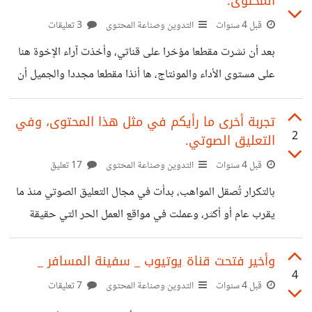
المحتوى.
لتحقيق الشروط. هل هناك اقتراحات وشكرا.
قبل 4 سنوات
التدوين وصناعة المحتوى
3 تعليقات
بعد أن نشرت مقطعا مؤخرا على قناتي، وأخذت آراء الإخوة هنا
على مستوى الأداء والمونتاج، ها أنذا مقطعا مجددا والجميل أن
نصه من كتابة كاتبة محترفة من موقع حسوب، بعد أخذ إذنها تم
استعمال التدوينة، والإشارة إلى مصدر السيناريو في الوصف.
تجربة أخرى ما رأيكم في مثل هذا المحتوى، وفي
2
التعليق الصوتي.
وحاولت أن أحسن من أدائي ولو بنسبة قليلة بناء على آراء
وملاحظة الإخوة في هذا المجتمع، وأريد رأيكم مجددا هل طبقت
قبل 4 سنوات
التدوين وصناعة المحتوى
17 تعليق
ملاحظاتكم، على مستوى العيش والاحساس بالنص، أم تلاحظون
بالتكرار تُصقل المواهب، بدأت في مجال التعليق الصوتي منذ ما
رتابة في الإلقاء. رابط العمل؛
يقرب عام أو أكثر، وعملت في مواقع العمل الحر التي حقيقة
https://youtu.be/LlbhKtVdeo0
علمتني الكثير خاصةً موقع خمسات، حتى صقلت موهبتي
المتواضعة في التعليق الصوتي. قناتي كانت منوعة ولم أستقر
وأخير فتحت قناة يوتيوب _ سفينة المسافر _
4
على مجال معين، ولكنني قمت بعمل فيديو عن قصة تحفيزية
قبل 4 سنوات
التدوين وصناعة المحتوى
7 تعليقات
ورأيت أن هذا المجال يتناسب وصوتي، قد أكون مخطئاً، أنتم ما