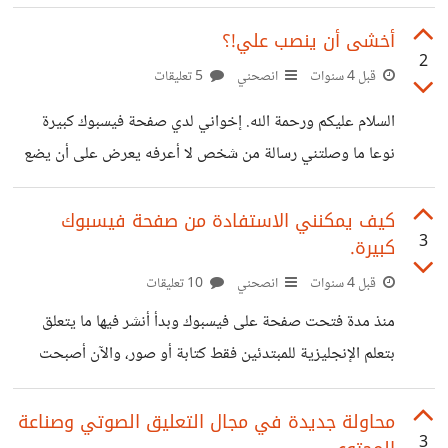
أخشى أن ينصب علي!؟
2
قبل 4 سنوات
انصحني
5 تعليقات
السلام عليكم ورحمة الله. إخواني لدي صفحة فيسبوك كبيرة
نوعا ما وصلتني رسالة من شخص لا أعرفه يعرض على أن يضع
اعلانات على صفحتي أو أقوم بإعلان ممول على صفحتي،
وعرض مبلغ 1800 دولار لكل إعلان، فانتابني الشكل كيف
كيف يمكنني الاستفادة من صفحة فيسبوك
3
كبيرة.
أحصل على 1800 دولار في خلال 24 ساعة بإعلان واحد فقط
فأردت أن أستشيركم وأريد رأيكم قبل أي خطوة؛ هذه إحدى
قبل 4 سنوات
انصحني
10 تعليقات
رسائلهم؛ We do sponsored advertising we buy ads
منذ مدة فتحت صفحة على فيسبوك وبدأ أنشر فيها ما يتعلق
from Facebook we will provide you ads and you
بتعلم الإنجليزية للمبتدئين فقط كتابة أو صور، والآن أصبحت
have to place
كبيرة أكثر من 40 ألف متابع وأحصل على ألف متابع يوميا وأريد
أن أستفيد منها بطريقة ما، مع العلم فكرت في إنشاء فيديوهات
محاولة جديدة في مجال التعليق الصوتي وصناعة
3