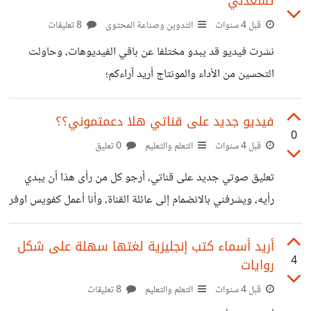
تسعدني
قبل 4 سنوات
التدوين وصناعة المحتوى
8 تعليقات
نشرت فيديو قد يبدو مختلفا عن باقي الفيديوهات، وحاولت
التحسين من الأداء والمونتاج أريد آراءكم؛
https://www.youtube.com/watch?
v=k6KaYoAu7VA
فيديو جديد على قناتي هلا دعمتموني؟؟
0
قبل 4 سنوات
التعلم والتعليم
0 تعليق
تعليق صوتي جديد على قناتي، أرجو كل من رأى هذا أن يبدي
رأيه، ويشرفني بالانضمام إلى عائلة القناة، وأنا أعمل كفويس اوفر
على خمسات، كما أعمل على صقل مهاراتي في هذه القناة.
https://youtu.be/xN6OqTNEJyM
أريد أسماء كتب إنجليزية لغتها سهلة على شكل
4
روايات
قبل 4 سنوات
التعلم والتعليم
8 تعليقات