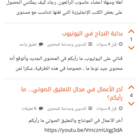
أهلا وسهلا أعضاء حاسوب الرائعون. رجاء كيف يمكنني الحصول
على بعض الكتب الإنجليزية التي لغتها تتناسب مع مستوى
المبتدئين. وكيف يمكنني الوصول إليها وهل يمكن أن يرسل لي
أحدكم رابط لتحميلها وشكرا
بداية النجاح في اليوتيوب
1
قبل 4 سنوات
التدوين وصناعة المحتوى
تعليق واحد
قناتي على اليوتيوب، ما رأيكم في المحتوى الجديد وأتوقع أنه
محتوى جيد نوعا ما ، خصوصا في هذه الظرفية، شكرا لمن
دعمني بالاشتراك https://youtu.be/CnDrFtMSjgs
آخر الأعمال في مجال التعليق الصوتي... ما
4
رأيكم؟
قبل 4 سنوات
التدوين وصناعة المحتوى
6 تعليقات
آخر الأعمال في المونتاج والتعليق الصوتي ما رأيكم.
https://youtu.be/VmczmUqg3dA