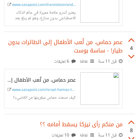
www.sasapost.com/translation/andr...
يعتبر أندرو علامة مميزة في عالم الذكاء
الاصطناعي بدون منازع، وهو لم يبلغ بعد
الأربعين من عمره. في عام 2011، قام
بتأسيس مشروع (عقل جوجل)...
عصر حماس، من لُعب الأطفال إلى الطائرات بدون
4
طيار! - ساسة بوست
قبل 11 سنةً
ثقافة
6 تعليقات
عصر حماس، من لُعب الأطفال إلى الطائرات بدون طيار! - ساسة بوست
www.sasapost.com/israel-hamas-tel...
كيف صنعت حماس عبقريتها من اللاشيء؟
من منكم رأى نيزكا يسقط أمامه ؟؟
8
قبل 11 سنةً
ثقافة
10 تعليقات