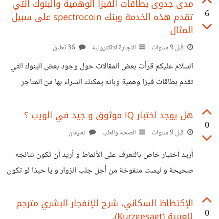
من المقدمين و كلهم لا يدعمون الجزائر لهذا أريد حلا أو مساعدة
مدى جدوى بطاقات الفيزا الوهمية والبنوك التي
6
تقدم هذه الخدمة وبنك spectrocoin على سبيل
لمن يعرف بعض الحلول.. هذا موضوع كتبته سابقا
المثال
https://io.hsoub.com/go/63524 لقد طلبت بالفعل
قبل 9 سنوات
التجارة الالكترونية
36 تعليق
بطاقة الفيزا الحقيقية لبايزيرا وقد مرت شهرين ولم تصلني بعد
وأنا أحتاج إلى بطاقة هذه الأيام. تحديث : وجدت هذا الموقع
السلام عليكم قرأت بعض المقالات حول وجود بعض البنوك التي
يقدم الخدمة ولا تحتاج إلى إثبات الهوية
تقدم بطاقات فيزا وهمية وبأنه يمكنك الشراء بها من المتاجر
الإلكترونية وتفعيل حساب المطور لدى جوجل ويمكنك بها إنشاء
حملات إعلانية عبر الفيسبوك ولا أدري صحة هذه المعلومات ولا
هل يوجد اختبار IQ موثوق و جيد في الويب ؟
0
أدري إمكانية شحن البطاقة الوهمية من عدمها أوحتى البنوك
قبل 9 سنوات
الصحة والطب
تعليقان
المقدمة لهذه البطاقة لهذا إن كنت تملك معلومات عن هذه
أريد اختبار خاص بالتعرف على الأنماط و أريد أن تكون نتائجه
البطاقات الوهمية فلا تبخل بإعلامي بها وخاصة أشهر البنوك في
صحيحة و ليست منفوخة من أجل جلب الزوار و يا حبذا لو تكون
هذا المجال ليستفيد جميع الأعضاء وخاصة الذين يعيشون في
الأسئلة محلولة بعد الإنتهاء من أداء الإختبار لكي أعرف قدرتي
دول رجعية مثلي
على اكتشاف الأنماط و مدى صحتي في الإجابة
الإكتظاظ السكاني، شرح للإنفجار البشري مترجم
0
للعربية (Kurzgesagt).