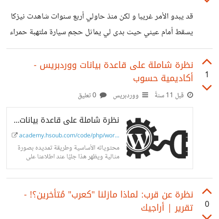
قد يبدو الأمر غريبا و لكن منذ حاولي أربع سنوات شاهدت نيزكا
يسقط أمام عيني حيث بدى لي يماثل حجم سيارة ملتهبة حمراء
اللون في ليلة مظلمة و أيضا بدى لي أنه يسقط فوق مدينتي و
بالضبط فوق منطقة ممتلئة بالمباني ،إليكم الأمر الغريب لم أسمع
نظرة شاملة على قاعدة بيانات ووردبريس -
1
أكاديمية حسوب
صوت إرتطام أو تصادم مع سطح الأرض و لم أجد أثرا لفوهة
التصادم مع العلم أني بعد الحادثة سألت كل من أعرف عن ما إذا
قبل 11 سنةً
ووردبريس
0 تعليق
رأوا سقوط جسم غريب من السماء و كلهم بدون
نظرة شاملة على قاعدة بيانات ووردبريس
academy.hsoub.com/code/php/wordpre...
محتوياته الأساسية وطريقة تمديده بصورة
مثالية ويظهر هذا جليًَا عند اطلاعنا على
جداول meta في الفقرات القادمة.
نظرة عن قرب: لماذا مازلنا "كعرب" مُتأخرين؟! -
0
تقرير | أراجيك