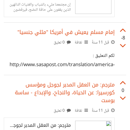
إن مجتمعنا مليء بالشباب والفتيات التائهين
الذين يقفون على حافة النضج، فيرفضون
الاستقرار والالتزام ويفضلون الاستمتاع
والاحتفال حتى منتصف العمر.
إمام مسلم يعيش في أمريكا "مثلي جنسيا"
-8
قبل 11 سنةً
ثقافة
0 تعليق
لكم التعليق :
http://www.sasapost.com/translation/america-
openly-gay-imam/
مترجم: من العقل المدبر لجوجل ومؤسس
0
كورسيرا: عن الحياة، والنجاح، والإبداع - ساسة
بوست
قبل 11 سنةً
ثقافة
0 تعليق
مترجم: من العقل المدبر لجوجل ومؤسس كورسيرا: عن الحياة، والنجاح، والإبداع - ساسة بوست