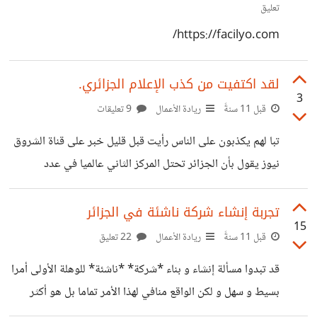
تعليق
https://facilyo.com/
لقد اكتفيت من كذب الإعلام الجزائري.
3
قبل 11 سنةً
ريادة الأعمال
9 تعليقات
تبا لهم يكذبون على الناس رأيت قبل قليل خبر على قناة الشروق
نيوز يقول بأن الجزائر تحتل المركز الثاني عالميا في عدد
الشركات الناشئة و الخبر لم يذكر من هي الدولة التي احتلت
المركز الأول و لم يذكروا مصدر هذه الإحصائيات. السؤال الذي
تجربة إنشاء شركة ناشئة في الجزائر
15
يطرح نفسه هو : إذا كانت الجزائر الثانية عالميا فأين ذهبت
قبل 11 سنةً
ريادة الأعمال
22 تعليق
الدول العظمى مثل أمريكا و الصين و ألمانيا و اليابان و بريطانيا
قد تبدوا مسألة إنشاء و بناء *شركة* *ناشئة* للوهلة الأولى أمرا
و الدول الصاعدة بقوة مثل ماليزيا و تركيا و الهند و هل يعقل أن
بسيط و سهل و لكن الواقع منافي لهذا الأمر تماما بل هو أكثر
إرهاقا بكثير من العمل بوظيفة روتينية لا تحتاج إلى الكثير من