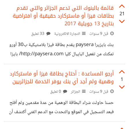
قائمة بالبنوك التي تدعم الجزائر والتي تقدم
21
بطاقات فيزا أو ماستركارد حقيقية أو افتراضية
بتاريخ 13 جويلية 2017
قبل 9 سنوات
التجارة الالكترونية
33 تعليق
بنك بايزيرا paysera يقدم بطاقة فيزا بلاستيكية ب30 أورو
تمكنك من تفعيل البايبال كليا http://paysera.com/ بايزا
payza تقدم بطاقة ماستر كارد بلاستيكية ب19.5 دولار تمكنك
من تفعيل البايبال جزئيا https://www.payza.com/
أرجو المساعدة : أحتاج بطاقة فيزا أو ماستركارد
1
وهمية ولم أجد أي بنك يوفر الخدمة للجزائريين
إنتروباي entropay تقدم بطاقات فيزا وهمية مجانا تصل إلى
خمس بطاقات لكل حساب عادي و بطاقة واحدة لحساب إبتدائي
قبل 9 سنوات
الجزائر
0 تعليق
وتتحصل على البطاقة بعد شحن حسابك وطلبها أي أنك لن
حسنا حاولت شراء البطاقة الوهمية من عدة مقدمين ولم أفلح
تتحصل عليها إذا لم يكن في حسابك المال
فبعد التسجيل في الموقع والتحدث مع الدعم الفني أكتشف أن
https://www.entropay.com/ سأحاول شرح كيفية شحن
الجزائر غير مدعومة حاولت مع نيتلر وspectrocoin والكثير
بعض هذه البنوك بأقل التكاليف بعد أن أنتهي