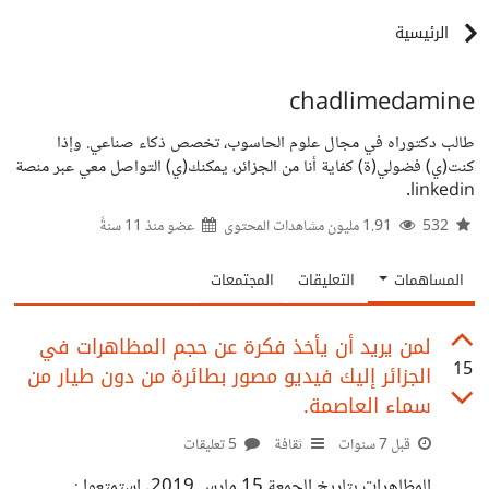
الرئيسية
chadlimedamine
طالب دكتوراه في مجال علوم الحاسوب، تخصص ذكاء صناعي. وإذا
كنت(ي) فضولي(ة) كفاية أنا من الجزائر، يمكنك(ي) التواصل معي عبر منصة
linkedin.
532
1.91 مليون مشاهدات المحتوى
عضو منذ
11 سنةً
المساهمات
التعليقات
المجتمعات
لمن يريد أن يأخذ فكرة عن حجم المظاهرات في
15
الجزائر إليك فيديو مصور بطائرة من دون طيار من
سماء العاصمة.
قبل 7 سنوات
ثقافة
5 تعليقات
المظاهرات بتاريخ الجمعة 15 مارس 2019. استمتعوا :