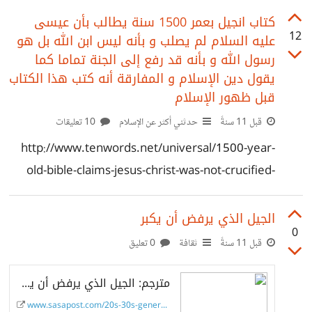
التفكير، فأول أمر لاحظته بعد أن حاولت إنشاء *شركتي*
كتاب انجيل بعمر 1500 سنة يطالب بأن عيسى
12
عليه السلام لم يصلب و بأنه ليس ابن الله بل هو
*الناشئة* *الأولى* هو أن رأسي أصبح يألمني باستمرار و الوقت
رسول الله و بأنه قد رفع إلى الجنة تماما كما
لم يعد كافيا لكي أقوم بأعمالي الروتينية المعتادة ،فلم أعد أتصفح
يقول دين الإسلام و المفارقة أنه كتب هذا الكتاب
الفيسبوك و لم أعد أقرأ المقالات و لم أعد أشاهد الأفلام و لم أجد
قبل ظهور الإسلام
الوقت
قبل 11 سنةً
حدثني أكثر عن الإسلام
10 تعليقات
http://www.tenwords.net/universal/1500-year-
old-bible-claims-jesus-christ-was-not-crucified-
vatican-in-awe/
الجيل الذي يرفض أن يكبر
0
قبل 11 سنةً
ثقافة
0 تعليق
مترجم: الجيل الذي يرفض أن يكبر - ساسة بوست
www.sasapost.com/20s-30s-generati...