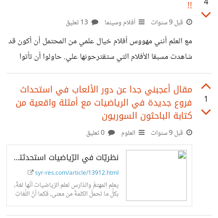
4
!!
قبل 9 سنوات
أفلام وسينما
13 تعليق
مع العلم أنني مهووس أفلام خيال علمي من المحتمل أن أكون قد
شاهدت مسبقا الأفلام التي ستقترحونها علي. حاولوا أن تأتوا
بفلم لم أشاهده من قبل.
مقال أعجبني جدا عن دور الألعاب في استحداث
1
فروع جديدة في الرياضيات مع أمثلة واقعية من
كتابة الباحثون السوريون
قبل 9 سنوات
العلوم
0 تعليق
نظريّات في الرّياضيات استحدثتها ألعاب الحظّ
syr-res.com/article/13912.html
يعلم المهتمُّ والدّارس لعلم الرّياضيات أنّها لغةٌ،
بكلِّ ما تحملُ الكلمةُ من معنى، فكما أنَّ اللّغاتِ
تتغيّرُ وتتطوّرُ لتشملَ مصطلحاتٍ جديدةٍ تعبّر
عن مستحدثاتِ...