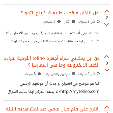
algeria/#77b2304b2e6b
هل للنخيل ملقحات طبيعية لإنتاج التمور؟
2
قبل 9 سنوات
أفكار
6 تعليقات
لفت انتباهي أنه تتم عملية تلقيح النخيل يدويا عبر الإنسان وأنا
أتسائل عن تواجد ملقحات طبيعية للنخيل من الحشرات أو لا
،وإذا كان بالإمكان أتمتة هذه العملية؟
من أين يمكنني شراء أجهزة tolino اللوحية لقراءة
0
الكتب الإلكترونية وما هي أسعارها ؟
قبل 9 سنوات
هاردوير والكترونيات
3 تعليقات
كما هو موضح في العنوان ،وجدت أن موقعهم الرسمي
http://mytolino.com/ لا يدعم الجزائر لهذا سألت السؤال.
الشكر للأخ [@AhmadSeraj91] لذكره الجهاز ،لأنني أول مرة
أسمع به.
إقترح علي فلم خيال علمي جيد لمشاهدته الليلة