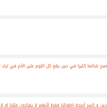
بح شائعا كثيرا في حين يقع كل اللوم على الأم في ترك ا
رين و كسر أجنحة اطفالنا فقط لأنهم لا يفكرون مثلنا او لا 