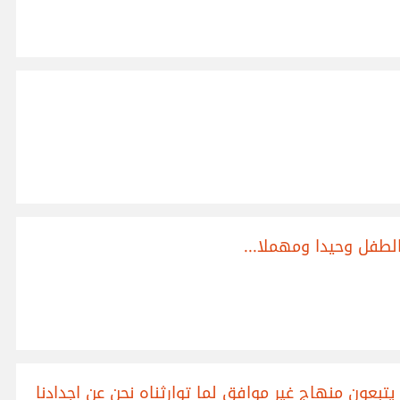
لطفل وحيدا ومهملا...
يتبعون منهاج غير موافق لما توارثناه نحن عن اجدادنا