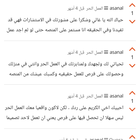
asanal
العمل الحر
قبل 4 أشهر
1
حياك الله يا غالي وشكرا على مشورتك في الاستشارات فهي قد
تفيدنا وفي الحقيقه انا مستمر على المنصه حتى لو لم اجد عمل
حاليا فانا لي عمل خاص اقوم به خارج المنصه عن بعد وهذا ما
سيمكنني من بناء بورتفوليو قوي في القريب العاجل ان شاء الله
asanal
العمل الحر
قبل 4 أشهر
1
تحياتي لك
تحياتي لك ولجهدك ولمثابرتك في العمل الحر وانتي في منزلك
وحصولك على فرص للعمل حقيقيه وكسبك عيشك من المنصه
عن بعد وقد اذهلني ذلك جدا وهو ما لم احققه انا بسهوله حتى
الان ولكني لست يأسا فرزقي لن ياخذه غيري والحمد لله على كل
asanal
العمل الحر
قبل 4 أشهر
1
حال والاهم كان هو موضوع نقاشي انه صحيح ان العمل منفردا
احييك اخي الكريم على ردك . لكن لاكون واقعيا معك العمل الحر
ستكون تحقيق نتائج نجاح في كسب عيشك من المنصه ليست
ليس سهلا ان تحصل فيها على فرص يعني ان تعمل لاحد تصميما
كبيره و سريعه اما ان كان جماعيا فان تحقيق نجاح سريع فيكون
لو طلب منك ان تصمم له لان العمل الحر يجتاح الى بورتفوليو
بنسبه كبيرا جدا
قوي وهذا ما يحتاج الى جهد جماعي التصميم عمل يتحاج الى