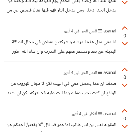
علمها عند الله وحده يعني الحكم يوم القيامه بيد الله وحده من
يدخل الجنه دخله ومن يدخل النار فهو فيها هناك قصص عن من
يدخلون النار والجنه منها قصة "المرأة التي دخلت النار في هرّة"
و قصة "الرجل الذي دخل الجنة بسلامة صدره" لكن لم اسمع ان
asanal
العمل الحر
قبل 4 أشهر
0
مذهبي سيدخلني الجنه وان مذهبك سيدخلك النار لكن لنكون
انا معي مثل هذه الفرصه ولشركتين تعملان في مجال الطاقة
واقعيين ان الحكم سيكون يوم القيامه اما الطريق فنحن نشقه
البديله عن بعد ومستمر معهم على التدرب وان شاء الله اطور
بانفسنا وعلى قدر نياتنا نرزق . والسلام ختام
ملف للاعمال يساعدني على الحصول على افضل الفرص في
المنصات
asanal
العمل الحر
قبل 4 أشهر
0
صدقنا ان هذا يحصل معي في البيت لكن لا مجال للهروب من
الواقع ان كنت تحب عملك وما انت عليه فلا تتركه لكن ان اشتد
الامر وزاد الضغط عليك فهناك مجالا للتفكير في مكان يمكن ان
تقعد فيه لتنجز مشاريعك دون اي ضغط يولد لك القلق ويورقك.
asanal
أفكار
قبل 4 أشهر
0
المقوله لعلي بن ابي طالب اما عمر قد قال "لا يقعدنَّ أحدكم عن