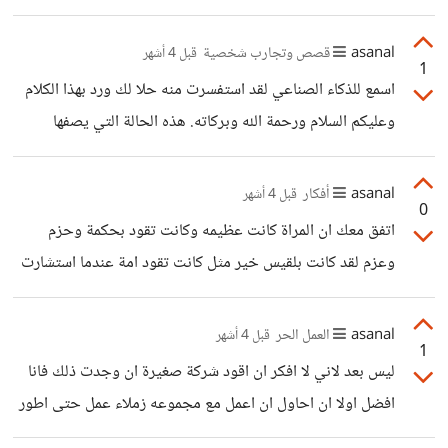
وهو صغير وهي كبيره لا تستطيع ان تنجب.
طيبه تحصلين عليها .
asanal
قصص وتجارب شخصية
قبل 4 أشهر
1
اسمع للذكاء الصناعي لقد استفسرت منه حلا لك ورد بهذا الكلام
وعليكم السلام ورحمة الله وبركاته. هذه الحالة التي يصفها
"المجهول" هي تشخيص دقيق لما يسمى "فخ الإنتاجية الزائفة"
و "إجهاد القرار". ​المشكلة الأساسية هنا ليست في "ضعف
asanal
أفكار
قبل 4 أشهر
0
الإرادة"، بل في أن العقل يعاني من تخمة مدخلات. عندما يهرب
اتفق معك ان المراة كانت عظيمه وكانت تقود بحكمة وحزم
الإنسان من الدراسة إلى "تويتر" أو الألعاب، هو لا يرتاح، بل ينقل
وعزم لقد كانت بلقيس خير مثل كانت تقود امة عندما استشارت
عقله من "جهد التركيز" إلى "جهد المعالجة اللحظية"، وكلاهما
قومها عن رسالة نبي الله سليمان و خيروها بالحرب على ان تسمع
يستنزف الجلوكوز والطاقة الذهنية. ​إليك تحليل للحلول العملية
منه شيء لكنها كانت الاذكاء وقد حفظت رقاب قومها بعد ان كانوا
asanal
العمل الحر
قبل 4 أشهر
التي يمكن
1
سيهلكون بما لا طاقة لهم فيها
ليس بعد لاني لا افكر ان اقود شركة صغيرة ان وجدت ذلك فانا
افضل اولا ان احاول ان اعمل مع مجموعه زملاء عمل حتى اطور
خبراتي ان وجدت هذا قريبا ان شاء الله