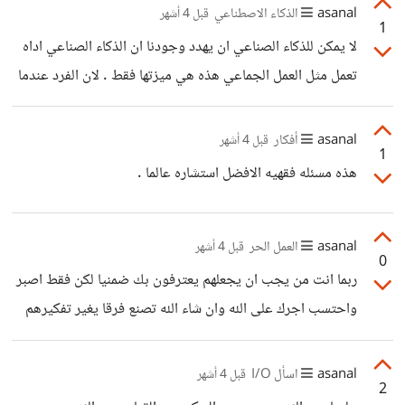
الخطا او الاهمال وهذا حصل لي بسبب خطا في صرف الدواء او
asanal
الذكاء الاصطناعي
قبل 4 أشهر
1
الاهمال لا ادري لكن الله يعلم ان الله لا يضيع اجر من احسن
لا يمكن للذكاء الصناعي ان يهدد وجودنا ان الذكاء الصناعي اداه
وصبر واحتسب. اما انت فما الذي حصل لك بعد ان استفقت من
تعمل مثل العمل الجماعي هذه هي ميزتها فقط . لان الفرد عندما
الغيبوبه هل فقدت اي نعمة من نعم الله ام الحمد لله انت بخير
يكون لحاله يستطيع ان يستخدم الذكاء الصناعي ليكون اداه
مساعده له في علمه وعمله .
asanal
أفكار
قبل 4 أشهر
1
هذه مسئله فقهيه الافضل استشاره عالما .
asanal
العمل الحر
قبل 4 أشهر
0
ربما انت من يجب ان يجعلهم يعترفون بك ضمنيا لكن فقط اصبر
واحتسب اجرك على الله وان شاء الله تصنع فرقا يغير تفكيرهم
حولك
asanal
اسأل I/O
قبل 4 أشهر
2