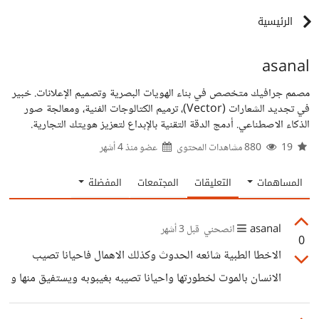
الرئيسية
asanal
مصمم جرافيك متخصص في بناء الهويات البصرية وتصميم الإعلانات. خبير
في تجديد الشعارات (Vector)، ترميم الكتالوجات الفنية، ومعالجة صور
الذكاء الاصطناعي. أدمج الدقة التقنية بالإبداع لتعزيز هويتك التجارية.
19
880 مشاهدات المحتوى
عضو منذ
4 أشهر
المساهمات
التعليقات
المجتمعات
المفضلة
asanal
انصحني
قبل 3 أشهر
0
الاخطا الطبية شائعه الحدوث وكذلك الاهمال فاحيانا تصيب
الانسان بالموت لخطورتها واحيانا تصيبه بغيبوبه ويستفيق منها و
يجد ان ما انعم الله به من سمع وبصر وحركه قد فقدها بسبب