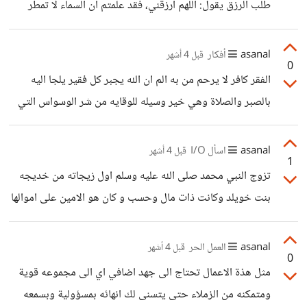
طلب الرزق يقول: اللهم ارزقني، فقد علمتم أن السماء لا تمطر
ذهباً ولا فضة."
asanal
أفكار
قبل 4 أشهر
0
الفقر كافر لا يرحم من به الم ان الله يجبر كل فقير يلجا اليه
بالصبر والصلاة وهي خير وسيله للوقايه من شر الوسواس التي
يوسوس بها الشيطان صدر المبتلي بالديون بان يقول له في
صدره ان لا باب له سيفتح لغدا افضل وقد ضاق به الفضاء بما
asanal
اسأل I/O
قبل 4 أشهر
1
رحب وظن بالله الظنون ويقوم اخيرا بفعله لا يرضي بها الله ظنا
تزوج النبي محمد صلى الله عليه وسلم اول زيجاته من خديجه
منه انها سوف تحميه وتحمي عائلته من المهانه والذل.
بنت خويلد وكانت ذات مال وحسب و كان هو الامين على اموالها
وقد كان عمر النبي صلى الله عليه وسلم 25 وهي قد شارفت سن
الاربعين وقد كانت ثيب عندما تزوجها وقد انجب منها سته هم
asanal
العمل الحر
قبل 4 أشهر
0
اربع بنات و اثنين بنين اما يحصل حاليا فهي نتاج مزاجيه للعامه
مثل هذة الاعمال تحتاج الى جهد اضافي اي الى مجموعه قوية
وللنظره التي ينظر بها بعض العامه فليس صحيح ان من يتزوج
ومتمكنه من الزملاء حتى يتسنى لك انهائه بمسؤولية وبسمعه