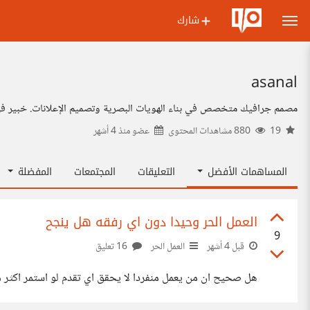
شارك
asanal
مصمم جرافيك متخصص في بناء الهويات البصرية وتصميم الإعلانات. خبير في تجديد الشعارات (Vector)، ترميم الكتالوجات الفنية، ومعالجة صور الذكاء الاصطناعي. أدمج الدق
19
880 مشاهدات المحتوى
عضو منذ
4 أشهر
المساهمات الأفضل
التعليقات
المجتمعات
المفضلة
العمل الحر وحيدا دون اي رفقه هل ينجح
9
قبل 4 أشهر
العمل الحر
16 تعليق
هل صحيح ان من يعمل منفردا لا يحقق اي تقدم لو استمر اكثر 