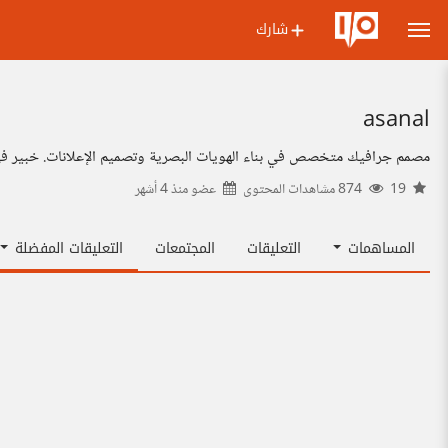
شارك
asanal
مصمم جرافيك متخصص في بناء الهويات البصرية وتصميم الإعلانات. خبير في تجديد الشعارات (Vector)، ترميم الكتالوجات الفنية، ومعالجة صور الذكاء الاصطناعي. أدمج الدق
19
874 مشاهدات المحتوى
عضو منذ
4 أشهر
المساهمات
التعليقات
المجتمعات
التعليقات المفضلة