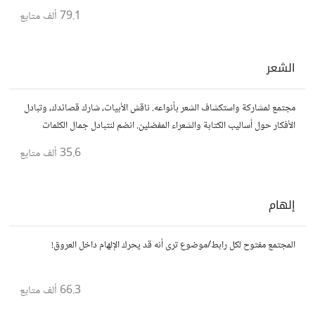
يسعون لتحقيق المعرفة والتفوق.
79.1 ألف
متابع
الشعر
مجتمع لمشاركة واستكشاف الشعر بأنواعه. ناقش الأبيات، شارك قصائدك، وتبادل
الأفكار حول أساليب الكتابة والشعراء المفضلين. انضم لنتبادل جمال الكلمات
والإلهام الشعري.
35.6 ألف
متابع
إلهام
المجتمع مفتوح لكل رابط/موضوع ترى أنه قد يحرك الإلهام داخل العروق!
66.3 ألف
متابع