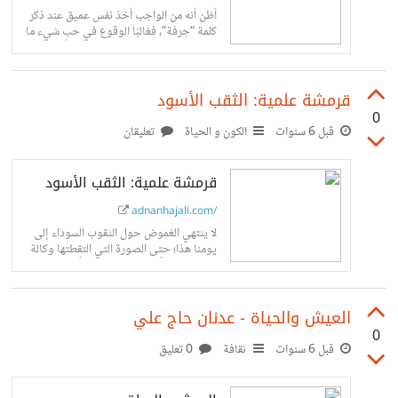
أظن أنه من الواجب أخذ نفس عميق عند ذكر
كلمة “حِرفة”، فغالبًا الوقوع في حب شيء ما
يدفعك لأخذ نفس طويل عند ذكره أو
رؤيته؛...
قرمشة علمية: الثقب الأسود
0
قبل 6 سنوات
الكون و الحياة
تعليقان
قرمشة علمية: الثقب الأسود
adnanhajali.com/
لا ينتهي الغموض حول الثقوب السوداء إلى
يومنا هذا؛ حتى الصورة التي التقطتها وكالة
ناسا كانت لتأثير الثقب الأسود “أفق الحدث”
وليس الثقب الأسود ذاته؛...
العيش والحياة - عدنان حاج علي
0
قبل 6 سنوات
ثقافة
0 تعليق