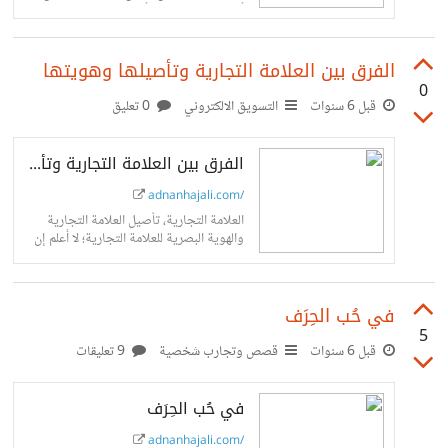
أجل تضخيم الأمر لا أكثر! ولكن، من وجهة
نظري...
الفرق بين العلامة التجارية وتأصيلها وهويتها
0
قبل 6 سنوات
التسويق الالكتروني
0 تعليق
الفرق بين العلامة التجارية وتأصيلها وهويتها
adnanhajali.com/
العلامة التجارية، تأصيل العلامة التجارية
والهوية البصرية للعلامة التجارية؛ لا أعلم إن
كانت ترجمة المصطلحات المتعلقة بالبراند
والبراندنج صحيحة بالطريقة التي ذكرتها،
ولكن سنقوم باستعارة...
في حُب الحِرَف
5
قبل 6 سنوات
قصص وتجارب شخصية
9 تعليقات
في حُب الحِرَف
adnanhajali.com/