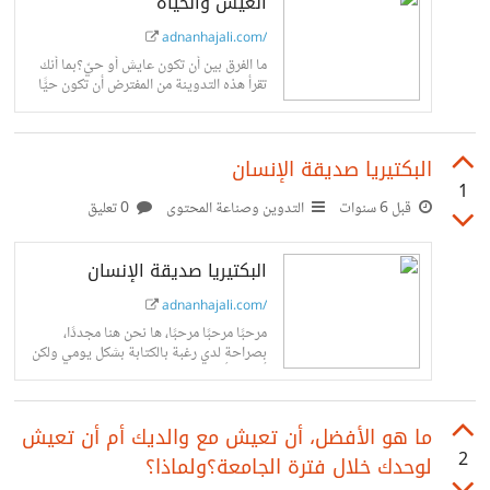
العيش والحياة
adnanhajali.com/
ما الفرق بين أن تكون عايش أو حيّ؟بما أنك
تقرأ هذه التدوينة من المفترض أن تكون حيًّا
وإلا سيكون الأمر مخيف؛ لكن هل ينطبق
علينا...
البكتيريا صديقة الإنسان
1
قبل 6 سنوات
التدوين وصناعة المحتوى
0 تعليق
البكتيريا صديقة الإنسان
adnanhajali.com/
مرحبًا مرحبًا مرحبًا، ها نحن هنا مجددًا،
بصراحة لدي رغبة بالكتابة بشكل يومي ولكن
أعتقد بأن الأوضاع الجارية لا تسمح لهذا الأمر
فلا يوجد رشاقة...
ما هو الأفضل، أن تعيش مع والديك أم أن تعيش
2
لوحدك خلال فترة الجامعة؟ولماذا؟