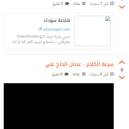
قبل 7 سنوات
مقالة
0 تعليق
شاحنة سوداء
adnanhajali.com/
دعني بداية اعرف الـOverthinking
بطريقتي… تستطيع تشبيه الأمر كما لو انك
تحاول اقحام شاحنة سوداء في عقلك، لا يهم
وزنها ولكن حجمها ضخم جدًا ويكاد...
سرعة الكلام - عدنان الحاج علي‬
0
قبل 8 سنوات
ثقافة
0 تعليق