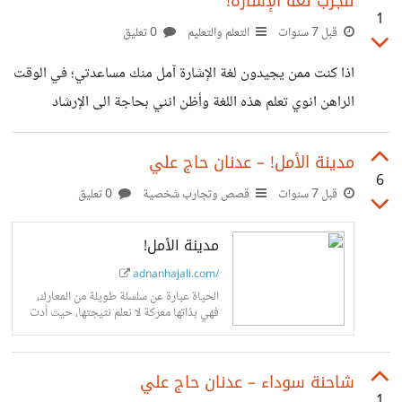
لنجرب لغة الإشارة!
1
قبل 7 سنوات
التعلم والتعليم
0 تعليق
اذا كنت ممن يجيدون لغة الإشارة آمل منك مساعدتي؛ في الوقت
الراهن انوي تعلم هذه اللغة وأظن انني بحاجة الى الإرشاد
الصحيح للبداية، هل بإمكانك اخباري اذا كان بإمكاني إتقانها في
حال ليس هناك من اتواصل معه من خلالها؟ وما هو متوسط فترة
مدينة الأمل! – عدنان حاج علي
6
إتقانها؟ كذلك آمل منك ترشيح مصادر لتعلمها (يفضّل ان تكون
قبل 7 سنوات
قصص وتجارب شخصية
0 تعليق
اون لاين) شكرًا!
مدينة الأمل!
adnanhajali.com/
الحياة عبارة عن سلسلة طويلة من المعارك،
فهي بذاتها معركة لا نعلم نتيجتها، حيث أدت
معركتي الأخيرة معها إلى انسحابي تكتيكيًا
من المنزل الذي كنت...
شاحنة سوداء – عدنان حاج علي
1