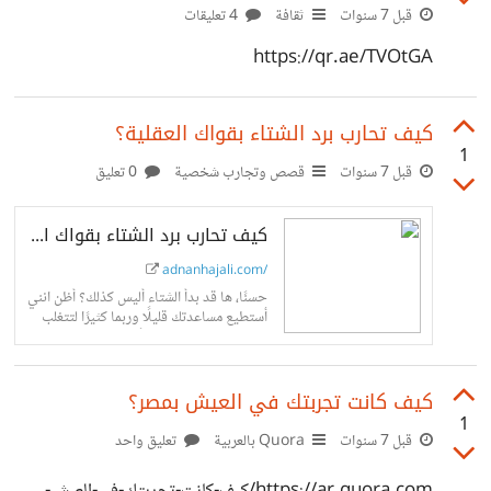
قبل 7 سنوات
ثقافة
4 تعليقات
https://qr.ae/TVOtGA
كيف تحارب برد الشتاء بقواك العقلية؟
1
قبل 7 سنوات
قصص وتجارب شخصية
0 تعليق
كيف تحارب برد الشتاء بقواك العقلية؟
adnanhajali.com/
حسنًا، ها قد بدأ الشتاء أليس كذلك؟ أظن انني
أستطيع مساعدتك قليلًا وربما كثيرًا لتتغلب
على الأجواء الباردة مجانًا وإلى الأبد!، كل ما
احتاجه منك...
كيف كانت تجربتك في العيش بمصر؟
1
قبل 7 سنوات
Quora بالعربية
تعليق واحد