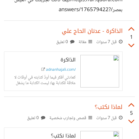
https://ar.quora.com/كيف-كانت-تجربتك-في-العيش-
بمصر/answers/176579422?
ch=99&share=9a155b94&srid=yoECg
الذاكرة - عدنان الحاج علي
1
قبل 7 سنوات
مقالة
0 تعليق
الذاكرة
adnanhajali.com/
كعادتي أفكر فيما أودُّ كتابته في أوقات لا
علاقة للكتابة بها؛ ليست الكتابة ما يشغل
تفكيري كليًّا ولكن يدور المحور حولها هُنا؛
فمجرد أن وضعت...
لماذا نكتب؟
5
قبل 7 سنوات
قصص وتجارب شخصية
0 تعليق
لماذا نكتب؟