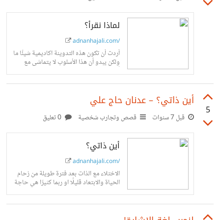
لماذا نقرأ؟
adnanhajali.com/
أردت أن تكون هذه التدوينة اكاديمية شيئًا ما
ولكن يبدو أن هذا الأسلوب لا يتماشى مع
أسلوبي العشوائي والذي يحتوي على كثير من
الخيال والتفاهة...
أين ذاتي؟ – عدنان حاج علي
5
قبل 7 سنوات
قصص وتجارب شخصية
0 تعليق
أين ذاتي؟
adnanhajali.com/
الاختلاء مع الذات بعد فترة طويلة من زحام
الحياة والابتعاد قليلًا او ربما كثيرًا هي حاجة
ملحّة للشعور بالراحة واعادة ترتيب انفسنا
وافكارنا من جديد...