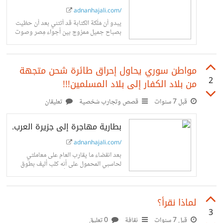
adnanhajali.com/
يبدو أن مَلَكة الكتابة قد أتتني بعد أن حظيت
بصباح جميل ممزوج بين أجواء مِصر وصوت
فيروز الذي شاركني إياه كوب قهوتي؛ هناك
من يقول...
مواطن سوري يحاول إحراق طائرة شحن متجهة
2
من بلاد الكفار إلى بلاد المسلمين!!!
قبل 7 سنوات
قصص وتجارب شخصية
تعليقان
بطارية مهاجرة إلى جزيرة العرب.
adnanhajali.com/
بعد انقضاء ما يقارب العام على معاملتي
لحاسبي المحمول على أنه كلب أليف بطوق
ملتف حول عنقه، قررت أن احرره من قيود
استغلال الشركة المُصنعة؛...
لماذا نقرأ؟
3
قبل 7 سنوات
ثقافة
0 تعليق