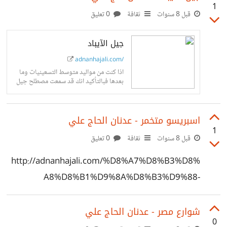
1
قبل 8 سنوات
ثقافة
0 تعليق
جيل الآيباد
adnanhajali.com/
اذا كنت من مواليد متوسط التسعينيات وما
بعدها فبالتأكيد انك قد سمعت مصطلح جيل
الآيباد وخصوصًا اذا كنت من مواليد عام ٢٠٠٠
وما بعدها، مثل...
اسبريسو متخمر - عدنان الحاج علي
1
قبل 8 سنوات
ثقافة
0 تعليق
http://adnanhajali.com/%D8%A7%D8%B3%D8%
A8%D8%B1%D9%8A%D8%B3%D9%88-
%D9%85%D8%AA%D8%AE%D9%85%D8%B1/
شوارع مصر - عدنان الحاج علي
0