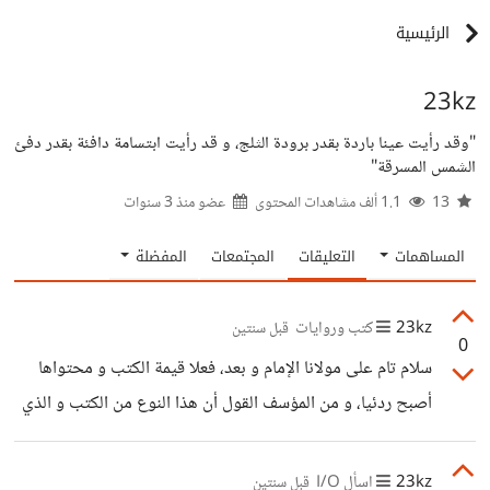
الرئيسية
23kz
"وقد رأيت عينا باردة بقدر برودة الثلج، و قد رأيت ابتسامة دافئة بقدر دفئ
الشمس المسرقة"
13
1.1 ألف مشاهدات المحتوى
عضو منذ
3 سنوات
المساهمات
التعليقات
المجتمعات
المفضلة
23kz
كتب وروايات
قبل سنتين
0
سلام تام على مولانا الإمام و بعد، فعلا قيمة الكتب و محتواها
أصبح ردئيا، و من المؤسف القول أن هذا النوع من الكتب و الذي
أصبح أكثر شعبية بين فئة القراء الحاليين الذي يدعون أنهم
"مثقفون" بمجرد قرائتهم لبضعة أسطر من هذه الكتب المدعاة
23kz
اسأل I/O
قبل سنتين