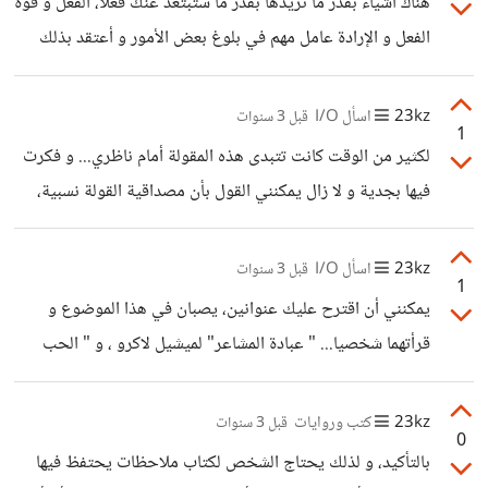
هناك أشياء بقدر ما تريدها بقدر ما ستبتعد عنك فعلا، الفعل و قوة
الفعل و الإرادة عامل مهم في بلوغ بعض الأمور و أعتقد بذلك
لكنه ليس كل شيء... فالحتمية هنا ليس حتمية قدر و لكن حتمية
نتيجة بتفاعل مجموعة من العناصر، و أن رغبته في شيء توازي
23kz
اسأل I/O
قبل 3 سنوات
1
رغبات عدد هائل من البشر الآخرين... يحصل أن الانسان ينسى
لكثير من الوقت كانت تتبدى هذه المقولة أمام ناظري... و فكرت
أنه ليس القوة الفاعلة و الأساسية حتى في حياته في بضعة
فيها بجدية و لا زال يمكنني القول بأن مصداقية القولة نسبية،
أمور...
تتداخل كثير من العوامل و تتحكم في سير حياتنا... أحيانا قد
نأخذ نحن أنفسنا - و قد نضطر إلى ذلك - طرقا تجعل مصداقية
23kz
اسأل I/O
قبل 3 سنوات
1
هذه المقولة منعدمة... ما هو لك سيكون لك و سيبقى، لأنها
يمكنني أن اقترح عليك عنوانين، يصبان في هذا الموضوع و
الأقدار المدبرة من عند الله و في بعض الأحيان حتى لو عملت
قرأتهما شخصيا... " عبادة المشاعر" لميشيل لاكرو ، و " الحب
بجد من أجل شيء و رغبت فيه من اعماق قلبك و
السائل" لزيغمونت باومان... و اعتذاراتي على الرد المتأخر
23kz
كتب وروايات
قبل 3 سنوات
0
بالتأكيد، و لذلك يحتاج الشخص لكتاب ملاحظات يحتفظ فيها