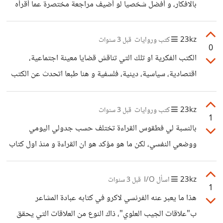
بالافكار، و أفضل شخصيا لو أضيف مراجعة مختصرة عما أقرأه
حتى تظل الفكرة الأساسية للكتاب راسخة و يسهل العودة لها
23kz
كتب وروايات
قبل 3 سنوات
0
الكتب الفكرية او تلك التي تناقش قضايا معينة اجتماعية،
اقتصادية، سياسية، دينية، فلسفية و هنا طبعا اتحدث عن الكتب
التي تقدر صفحاتها بحوالي200 صفحة .. ربما تحتاج لمجهود
فكري طبعا لكن بالنسبة لي افضل ان انهيها في جلسة واحدة
23kz
كتب وروايات
قبل 3 سنوات
1
لأبقاء تسلسل الافكار مترابط و استوعب ما اقرأه بشكل أيسر.
بالنسبة لي فطقوس القراءة تختلف حسب جدولي اليومي
ووضعي النفسي، لكن ما هو مؤكد هو ان القراءة و منذ اول كتاب
كانت الهواية التي صنعت مني شخصا آخر و صنعت لي حياة
تستحق، أو بأدق تعبير هي السبيل الذي عرفت من خلاله جمال
23kz
اسأل I/O
قبل 3 سنوات
1
الحياة العادية و ثباتها، افضل القراءة ليلا و هي عادة من الصعب
هذا ما يعبر عنه الفرنسي لاكرو في كتابه عبادة المشاعر
أن اخرج عنها لكني افعل في الغالب عندما اكون مسافرة لمكان
ب"علاقات الجيب العلوي"، ذاك النوع من العلاقات التي يحقق