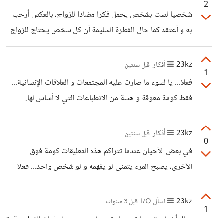
2
للأسف، و الأمر المحزن أكثر أن الطلب الكبير على هذه الكتب
شخصيا لست بشخص يحمل فكرا مضادا للزواج، بالعكس أرحب
يؤدي لتراجع الطلب على الكتب القيمة و المفيدة، القراءة و
به و أعتقد كما حال الفطرة السليمة أن كل شخص يحتاج للزواج
المطالعة أصبحت هي الأخرى في هذا العصر مستغلة من طرف
من أجل الاستقرار نفسياً، عاطفيا و جسديا... لذا ما من سبب
السوق الإستهلاكية... انحدار الذوق العام
يدفعني لعدم الزواج غير أن وقتي لم يحن بعد، و لم أرزق نصيبي
23kz
أفكار
قبل سنتين
1
بعد، فلعله قريباً إن شاء الله
فعلا... يا لسوء ما صارت عليه المجتمعات و العلاقات الإنسانية...
فقط كومة معوقة و هشة من الانطباعات التي لا أساس لها.
23kz
أفكار
قبل سنتين
0
في بعض الأحيان عندما تتراكم هذه التعليقات كومة فوق
الأخرى، يصبح المرء يتمنى لو يفهمه و لو شخص واحد... فعلا
التجارب الحياتية شيء لا يمكن قياسه من حياة شخص لآخر، لكن
من يعلم المجتمع أن فكرة إسقاط مثل هذه الأمور أمر مغلوط و
23kz
اسأل I/O
قبل 3 سنوات
1
يحتاج لكثير من التروي قبل التنزيل...