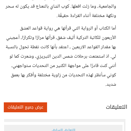
والجامعية، وما زلت افعلها. كوب الشاي بالنعناع قد يكون له سحر
ونكهة مختلفة أثناء القراءة حقيقًة.
أما الكتاب أو الرواية التي قرأتها هي رواية قواعد العشق
الأربعون للكاتبة التركية أليف شفق، قرأتها مرارًا وتكرارًا، أعجبني
بها مقدار القواعد الاربعين ، اعتقد بأنها كانت نقطة تحول بالنسبة
لي. اذ استمتعت برحلات شمس الدين التبريزي، وشعرت كما لو
أنني كنت قادرًا على مواجهة الكثير من التحديات ستواجهني،
كوني سأنظر لهذه التحديات من زاوية مختلفة وأفكر بها بعمق
شديد.
التعليقات
عرض جميع التعليقات
التعليق السابق