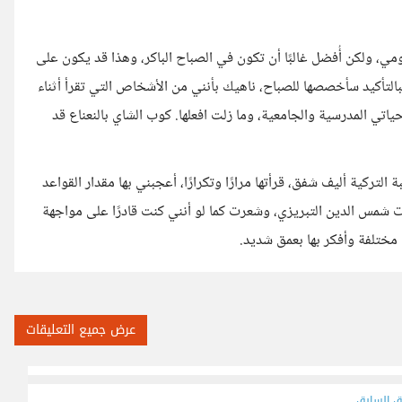
مي، ولكن أُفضل غالبًا أن تكون في الصباح الباكر، وهذا قد يكون على
فبالتأكيد سأخصصها للصباح، ناهيك بأنني من الأشخاص التي تقرأ أثناء
ي المدرسية والجامعية، وما زلت افعلها. كوب الشاي بالنعناع قد
ة التركية أليف شفق، قرأتها مرارًا وتكرارًا، أعجبني بها مقدار القواعد
ات شمس الدين التبريزي، وشعرت كما لو أنني كنت قادرًا على مواجهة
مختلفة وأفكر بها بعمق شديد.
عرض جميع التعليقات
ق السابق