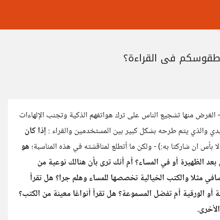
 طقوسكم في القراءة؟
ة و التي صادفت البارحة الأربعاء الموافق 8/ اغسطس- الغرض منها تشجيع الناس على ترك هواتفهم الذكية وتجنب الإلهاءات
ليدي والذي يتم طرحه بشكل كبير بين المستخدمين والقراء :
إذا كان
 لا بأس ان شاركتا به:) - ولكن ما أتطلع لمناقشته في هذه المناسبة؛
هو
 بعد الظهيرة أو في المساء؟ أم أنك ترى بأن هنالك نوعية من
افي مثلا والكتب الخيالية تخصصها للمساء وهلم جرا؟ هل تقرأ
أو الورقية أم تفضل المسموعة؟ هل تقرأ أنواعًا معينة من الكتب؟
لأخرى.