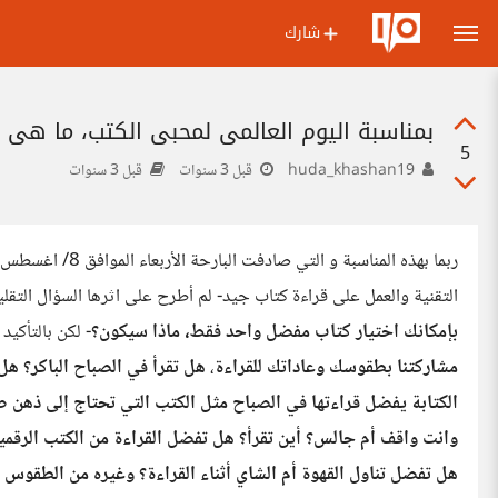
شارك
بمناسبة اليوم العالمي لمحبي الكتب، ما هي
5
huda_khashan19
قبل 3 سنوات
قبل 3 سنوات
ربما بهذه المناسب
التقنية والعمل على قراءة كتاب جيد- لم أطرح على اثرها السؤال التق
بإمكانك اختيار كتاب مفضل واحد فقط، ماذا سيكون؟
- لكن بالتأكيد
مشاركتنا بطقوسك وعاداتك للقراءة
،
هل تقرأ في الصباح الباكر؟ هل
الكتابة يفضل قراءتها في الصباح مثل الكتب التي تحتاج إلى ذهن ص
وانت واقف أم جالس؟ أين تقرأ؟ هل تفضل القراءة من الكتب الرقمية 
هل تفضل تناول القهوة أم الشاي أثناء القراءة؟ وغيره من الطقوس ا