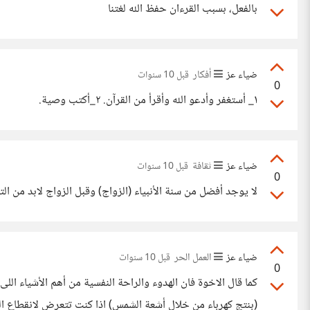
بالفعل، بسبب القرءان حفظ الله لغتنا
ضياء عز
أفكار
قبل 10 سنوات
0
١_ أستغفر وأدعو الله وأقرأ من القرآن. ٢_أكتب وصية.
ضياء عز
ثقافة
قبل 10 سنوات
0
لا يوجد أفضل من سنة الأنبياء (الزواج) وقبل الزواج لابد من الت
ضياء عز
العمل الحر
قبل 10 سنوات
0
كما قال الاخوة فان الهدوء والراحة النفسية من أهم الأشياء ا
(بنتج كهرباء من خلال أشعة الشمس) اذا كنت تتعرض لانقطاع الك