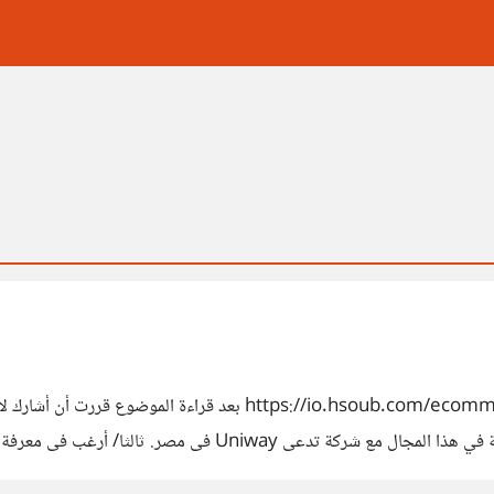
السلام عليكم, قبل فترة شاهدت هذا الموضوع: b.com/ecommerce/38233
الحرام والعياذ بالله. ثانيا/ إضافة إلى ما سبق أعلاه, أنا لى تج