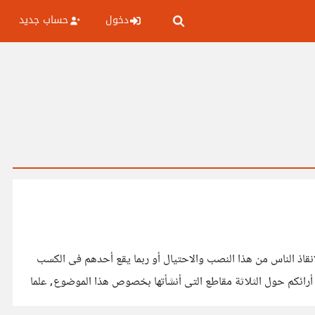
دخول
حساب جديد
https://io.hsou بعد قراءة الموضوع قررت أن أشارك لانقاذ الناس من هذا النصب والاحتيال أو ربما يقع أحدهم فى الكسب
ربة في هذا المجال مع شركة تدعى Uniway فى مصر. ثالثا/ أرغب فى معرفة أرائكم حول الثلاثة مقاطع التى أنشأتها بخصوص هذا الموضوع, علما